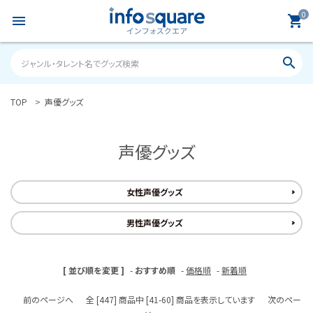
0
menu
shopping_cart
search
TOP
声優グッズ
search
声優グッズ
ACCOUNT MENU
ようこそ ゲスト 様
女性声優グッズ
meeting_room
person
ログイン
新規会員登録
男性声優グッズ
カテゴリーから探す
[ 並び順を変更 ]
-
おすすめ順
-
価格順
-
新着順
雑誌
前のページへ
全 [447] 商品中 [41-60] 商品を表示しています
次のペー