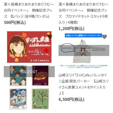
渡×長縄まりあのまりありうむ～
渡×長縄まりあのまりありうむ～
特定商取引法について
合同イベント～」 開催記念グッ
合同イベント～」 開催記念グッ
ズ 缶バッジ（全9種/ランダム）
ズ ブロマイドセット（1セット5枚
お問い合わせ
500円(税込)
入り / 4種類）
1,200円(税込)
favorite
favorite
SOLD OUT
SOLD OUT
山崎エリイ「EriiCafe」バレンタイ
ン企画 限定パーカー 【山崎エリ
イさん直筆コメント＆サイン入り
♪】
6,500円(税込)