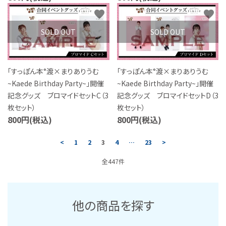
favorite
favorite
SOLD OUT
SOLD OUT
「すっぽん本°渡×まりありうむ
「すっぽん本°渡×まりありうむ
~Kaede Birthday Party~」開催
~Kaede Birthday Party~」開催
記念グッズ ブロマイドセットC（3
記念グッズ ブロマイドセットD（3
枚セット）
枚セット）
800円(税込)
800円(税込)
<
1
2
3
4
…
23
>
全447件
他の商品を探す