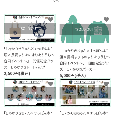
ジへ
S Cawaii! ME
声優写真集・フォトブック
favorite
favorite
声優グッズ
SOLD OUT
SOLD OUT
グラビア
「しゃかりきちゃん×すっぽん本°
「しゃかりきちゃん×すっぽん本°
アイドル・タレント
渡×長縄まりあのまりありうむ～
渡×長縄まりあのまりありうむ～
合同イベント～」 開催記念グッ
合同イベント～」 開催記念グッ
ヒーロー文庫
ズ しゃかりきトートバッグ
ズ しゃかりきパーカー
2,500円(税込)
5,000円(税込)
ロト・ナンバーズ書籍・グッズ
favorite
favorite
SOLD OUT
SOLD OUT
ご利用ガイド
プライバシーポリシー
「しゃかりきちゃん×すっぽん本°
「しゃかりきちゃん×すっぽん本°