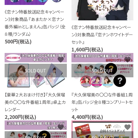
《恋ナン特番放送記念キャンペー
ン》対象商品 『あまたか×恋ナン
番外編inとしまえん』缶バッジ（全
《恋ナン特番放送記念キャンペー
８種/ランダム）
ン》対象商品 『恋ナンホワイトデー
500円(税込)
セット』
1,600円(税込)
favorite
favorite
SOLD OUT
SOLD OUT
【豪華２大おまけ付き】『大久保瑠
『大久保瑠美の〇〇な件番組１周
美の〇〇な件番組１周年』卓上カ
年』缶バッジ全８種コンプリートセ
レンダー
ット
2,200円(税込)
4,400円(税込)
favorite
favorite