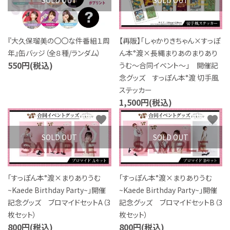
SOLD OUT
SOLD OUT
『大久保瑠美の〇〇な件番組１周
【再販】「しゃかりきちゃん×すっぽ
年』缶バッジ（全８種/ランダム）
ん本°渡×長縄まりあのまりあり
550円(税込)
うむ～合同イベント～」 開催記
念グッズ すっぽん本°渡 切手風
ステッカー
1,500円(税込)
favorite
favorite
SOLD OUT
SOLD OUT
「すっぽん本°渡×まりありうむ
「すっぽん本°渡×まりありうむ
~Kaede Birthday Party~」開催
~Kaede Birthday Party~」開催
記念グッズ ブロマイドセットA（3
記念グッズ ブロマイドセットB（3
枚セット）
枚セット）
800円(税込)
800円(税込)