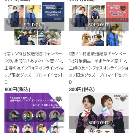
favorite
favorite
SOLD OUT
SOLD OUT
《恋ナン特番放送記念キャンペー
《恋ナン特番放送記念キャンペー
ン》対象商品 「あまたか×恋ナン」
ン》対象商品 「あまたか×恋ナン」
主婦の友インフォスオンラインショ
主婦の友インフォスオンラインショ
ップ限定グッズ ブロマイドセット
ップ限定グッズ ブロマイドセット
C
D
800円(税込)
800円(税込)
favorite
favorite
SOLD OUT
SOLD OUT