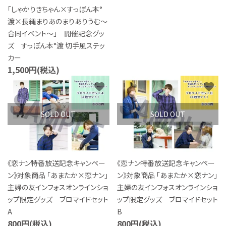
「しゃかりきちゃん×すっぽん本°
渡×長縄まりあのまりありうむ～
合同イベント～」 開催記念グッ
ズ すっぽん本°渡 切手風ステッ
カー
1,500円(税込)
favorite
favorite
SOLD OUT
SOLD OUT
《恋ナン特番放送記念キャンペー
《恋ナン特番放送記念キャンペー
ン》対象商品 「あまたか×恋ナン」
ン》対象商品 「あまたか×恋ナン」
主婦の友インフォスオンラインショ
主婦の友インフォスオンラインショ
ップ限定グッズ ブロマイドセット
ップ限定グッズ ブロマイドセット
A
B
800円(税込)
800円(税込)