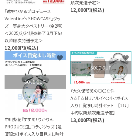
順次発送予定＞
12,000円(税込)
『遠野ひかるプロデュース
Valentine’s SHOWCASE』グッ
ズ 等身大タペストリー（全2種）
＜2025/2/24販売終了 3月下旬
以降順次発送予定＞
12,000円(税込)
favorite
favorite
SOLD OUT
SOLD OUT
『大久保瑠美の〇〇な件
A☆T☆Mリアルイベント』ボイス
入り目覚まし時計セット 【11月
中旬以降順次発送予定】
中川梨花『すすめ！りかりん
13,000円(税込)
PRODUCE道』コラボグッズ 【通
販限定】ボイス入り目覚まし時計