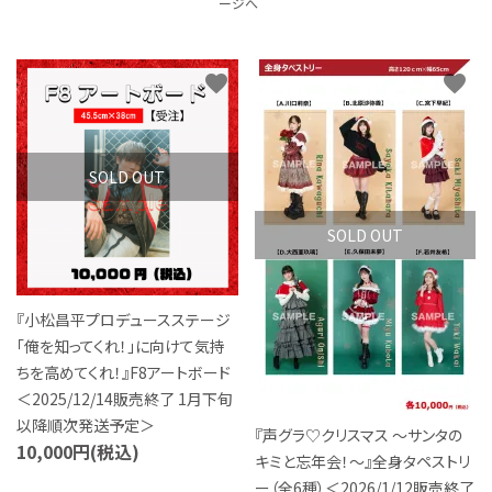
ージへ
S Cawaii! ME
声優写真集・フォトブック
favorite
favorite
声優グッズ
グラビア
SOLD OUT
アイドル・タレント
SOLD OUT
ヒーロー文庫
『小松昌平プロデュースステージ
ロト・ナンバーズ書籍・グッズ
「俺を知ってくれ！」に向けて気持
ちを高めてくれ！』F8アートボード
＜2025/12/14販売終了 1月下旬
ご利用ガイド
以降順次発送予定＞
『声グラ♡クリスマス ～サンタの
10,000円(税込)
プライバシーポリシー
キミと忘年会！～』全身タペストリ
ー（全6種）＜2026/1/12販売終了