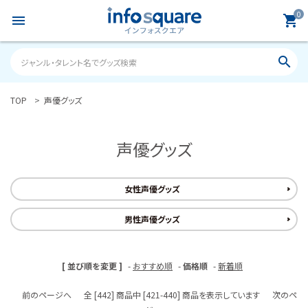
0
menu
shopping_cart
search
TOP
声優グッズ
search
声優グッズ
ACCOUNT MENU
ようこそ ゲスト 様
女性声優グッズ
meeting_room
person
ログイン
新規会員登録
男性声優グッズ
カテゴリーから探す
[ 並び順を変更 ]
-
おすすめ順
-
価格順
-
新着順
雑誌
前のページへ
全 [442] 商品中 [421-440] 商品を表示しています
次のペ