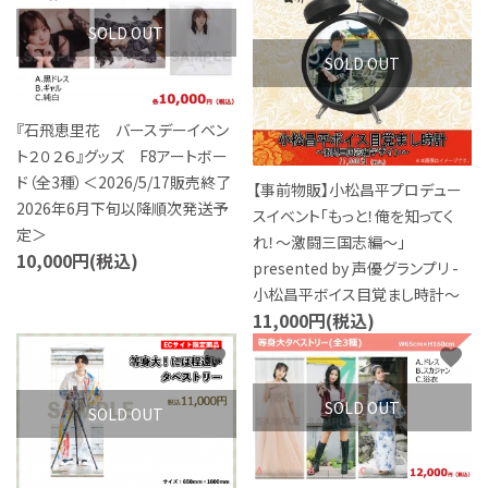
SOLD OUT
SOLD OUT
『石飛恵里花 バースデーイベン
ト２０２６』グッズ F8アートボー
ド（全3種）＜2026/5/17販売終了
【事前物販】小松昌平プロデュー
2026年6月下旬以降順次発送予
スイベント「もっと！俺を知ってく
定＞
れ！～激闘三国志編～」
10,000円(税込)
presented by 声優グランプリ -
小松昌平ボイス目覚まし時計～
11,000円(税込)
favorite
favorite
SOLD OUT
SOLD OUT