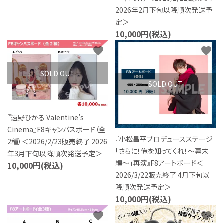
特定商取引法について
2026年2月下旬以降順次発送予
定＞
10,000円(税込)
お問い合わせ
favorite
favorite
SOLD OUT
SOLD OUT
『遠野ひかる Valentine’s
Cinema』F8キャンバスボード（全
『小松昌平プロデュースステージ
2種）＜2026/2/23販売終了 2026
「さらに！俺を知ってくれ！〜幕末
年3月下旬以降順次発送予定＞
編〜」再演』F8アートボード＜
10,000円(税込)
2026/3/22販売終了 4月下旬以
降順次発送予定＞
10,000円(税込)
favorite
favorite