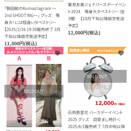
鷲見友美ジェナバースデーイベン
「駒田航のKomastagram 〜
ト2024 等身大タペストリー（全
2nd SHOOTING〜」 グッズ 等
3種） 【10月下旬以降順次発送
身大！には程遠いタペストリー
予定】
【2025/2/16 19:30販売終了 3月
12,000円(税込)
下旬以降順次発送予定】
11,000円(税込)
favorite
favorite
SOLD OUT
SOLD OUT
石飛恵里花 バースデーイベント
2025 グッズ 目覚まし時計＜
2025/6/1販売終了 7月中旬以降