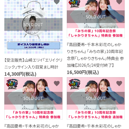
favorite
favorite
SOLD OUT
SOLD OUT
『高田憂希・千本木彩花のしゃか
りきちゃん』 「みちの家」10周年記
念祭「しゃかりきちゃん」特典会 参
【受注販売】山崎エリイ「エリイクリ
加権【2026/5/24受付終了】
ニック」サイン入り目覚まし時計
16,500円(税込)
14,300円(税込)
favorite
favorite
SOLD OUT
SOLD OUT
『高田憂希・千本木彩花のしゃか
『高田憂希・千本木彩花のしゃか