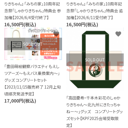
りきちゃん』 「みちの家」10周年記
りきちゃん』 「みちの家」10周年記
念祭「しゃかりきちゃん」特典会 参
念祭「しゃかりきちゃん」特典会 追
加権【2026/6/4受付終了】
加権【2026/6/11受付終了】
16,500円(税込)
16,500円(税込)
favorite
favorite
SOLD OUT
SOLD OUT
「豊田萌絵観察バラエティ もえし
ツアーズ～もえバス乗換案内～」
グッズ コンプリートセット
【2023/11/15販売終了 12月上旬
頃順次発送予定】
「高田憂希・千本木彩花のしゃか
17,000円(税込)
りきちゃん〜北九州にきたっちゃ
ねー〜」グッズ コンプリートグッ
ズセット【KPF2025会場受取限
定】