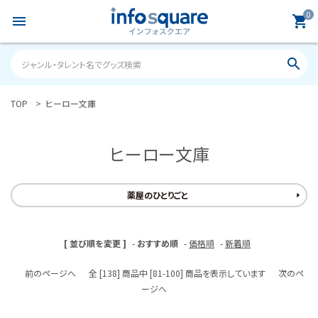
0
menu
shopping_cart
search
TOP
ヒーロー文庫
search
ヒーロー文庫
ACCOUNT MENU
ようこそ ゲスト 様
薬屋のひとりごと
meeting_room
person
ログイン
新規会員登録
[ 並び順を変更 ]
-
おすすめ順
-
価格順
-
新着順
カテゴリーから探す
前のページへ
全 [138] 商品中 [81-100] 商品を表示しています
次のペ
雑誌
ージへ