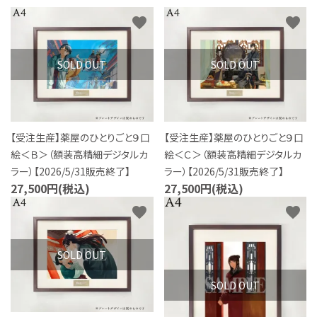
S Cawaii! ME
favorite
favorite
声優写真集・フォトブック
SOLD OUT
SOLD OUT
声優グッズ
グラビア
【受注生産】薬屋のひとりごと９口
【受注生産】薬屋のひとりごと９口
アイドル・タレント
絵＜Ｂ＞（額装高精細デジタルカ
絵＜Ｃ＞（額装高精細デジタルカ
ラー）【2026/5/31販売終了】
ラー）【2026/5/31販売終了】
ヒーロー文庫
27,500円(税込)
27,500円(税込)
favorite
favorite
ロト・ナンバーズ書籍・グッズ
SOLD OUT
ご利用ガイド
SOLD OUT
プライバシーポリシー