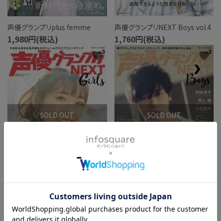
声優グランプリplus femme
声優グランプリNEXT Boys vol.4
1,980円(税込)
1,760円(税込)
favorite
favorite
SOLD OUT
SOLD OUT
声優グランプリNEXT Girls vol.3
声優グランプリNEXT Boys vol.3
1,760円(税込)
1,760円(税込)