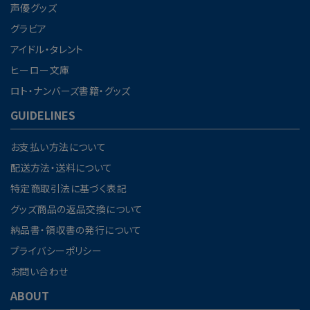
声優グッズ
グラビア
アイドル・タレント
検索する
ヒーロー文庫
ロト・ナンバーズ書籍・グッズ
GUIDELINES
お支払い方法について
配送方法・送料について
特定商取引法に基づく表記
グッズ商品の返品交換について
納品書・領収書の発行について
プライバシーポリシー
お問い合わせ
ABOUT