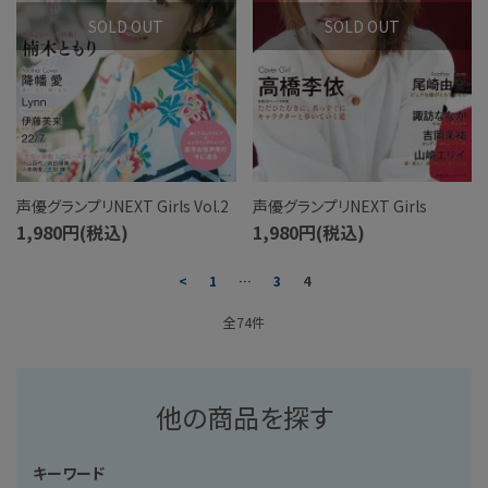
SOLD OUT
SOLD OUT
声優グランプリNEXT Girls Vol.2
声優グランプリNEXT Girls
1,980円(税込)
1,980円(税込)
<
1
…
3
4
全74件
他の商品を探す
キーワード