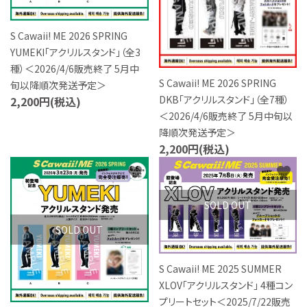
特定商取引法について
S Cawaii! ME 2026 SPRING
お問い合わせ
YUMEKI「アクリルスタンド」（全3
種）＜2026/4/6販売終了 5月中
S Cawaii! ME 2026 SPRING
旬以降順次発送予定＞
DKB「アクリルスタンド」（全7種）
2,200円(税込)
＜2026/4/6販売終了 5月中旬以
降順次発送予定＞
2,200円(税込)
favorite
favorite
SOLD OUT
SOLD OUT
S Cawaii! ME 2025 SUMMER
XLOV「アクリルスタンド」 4種コン
プリートセット＜2025/7/22販売