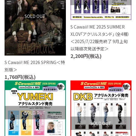
S Cawaii! ME
SOLD OUT
声優写真集・フォトブック
S Cawaii! ME 2025 SUMMER
声優グッズ
XLOV「アクリルスタンド」（全4種）
＜2025/7/22販売終了 9月上旬
グラビア
以降順次発送予定＞
2,200円(税込)
S Cawaii! ME 2026 SPRING＜特
アイドル・タレント
別版＞
1,760円(税込)
ヒーロー文庫
favorite
favorite
ロト・ナンバーズ書籍・グッズ
ご利用ガイド
SOLD OUT
SOLD OUT
プライバシーポリシー