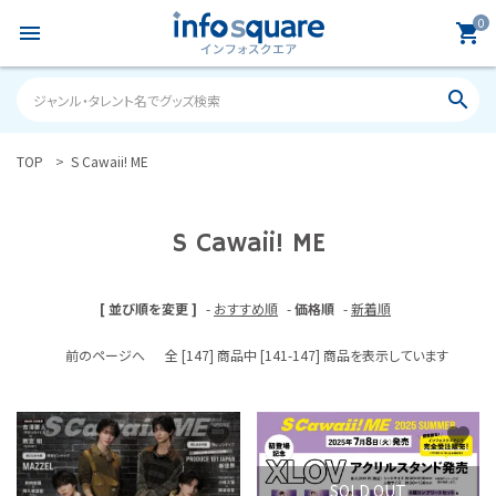
0
menu
shopping_cart
search
TOP
S Cawaii! ME
search
S Cawaii! ME
ACCOUNT MENU
ようこそ ゲスト 様
[ 並び順を変更 ]
-
おすすめ順
-
価格順
-
新着順
meeting_room
person
ログイン
新規会員登録
前のページへ
全 [147] 商品中 [141-147] 商品を表示しています
カテゴリーから探す
favorite
favorite
雑誌
SOLD OUT