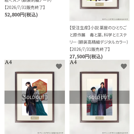
絵＜Ａ＞（額装刺繍アート）
特定商取引法について
【2026/7/31販売終了】
52,800円(税込)
お問い合わせ
【受注生産】小説 薬屋のひとりご
と原作展 毒と薬、科学とミステ
リー（額装高精細デジタルカラー）
【2026/7/31販売終了】
27,500円(税込)
favorite
favorite
SOLD OUT
SOLD OUT