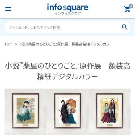
0
menu
shopping_cart
search
TOP
小説『薬屋のひとりごと』原作展 額装高精細デジタルカラー
search
小説『薬屋のひとりごと』原作展 額装高
ACCOUNT MENU
ようこそ ゲスト 様
精細デジタルカラー
meeting_room
person
ログイン
新規会員登録
カテゴリーから探す
雑誌