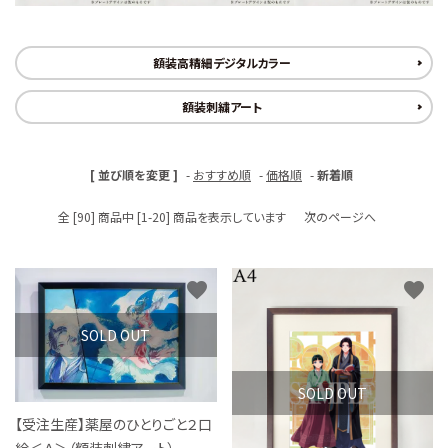
S Cawaii! ME
声優写真集・フォトブック
額装高精細デジタルカラー
声優グッズ
額装刺繍アート
グラビア
[ 並び順を変更 ]
-
おすすめ順
-
価格順
-
新着順
アイドル・タレント
全 [90] 商品中 [1-20] 商品を表示しています
次のページへ
ヒーロー文庫
favorite
favorite
ロト・ナンバーズ書籍・グッズ
SOLD OUT
ご利用ガイド
SOLD OUT
プライバシーポリシー
【受注生産】薬屋のひとりごと２口