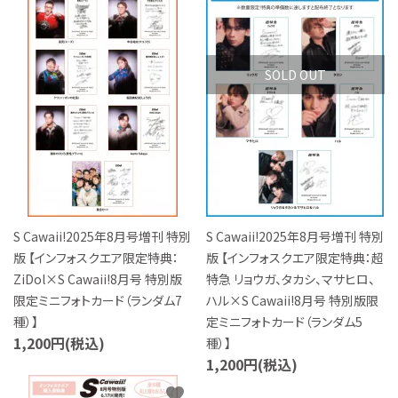
S Cawaii! ME
声優写真集・フォトブック
SOLD OUT
声優グッズ
グラビア
アイドル・タレント
ヒーロー文庫
S Cawaii!2025年8月号増刊 特別
S Cawaii!2025年8月号増刊 特別
版 【インフォスクエア限定特典：
版 【インフォスクエア限定特典：超
ロト・ナンバーズ書籍・グッズ
ZiDol×S Cawaii!8月号 特別版
特急 リョウガ、タカシ、マサヒロ、
限定ミニフォトカード（ランダム7
ハル×S Cawaii!8月号 特別版限
種）】
定ミニフォトカード（ランダム5
ご利用ガイド
1,200円(税込)
種）】
1,200円(税込)
プライバシーポリシー
favorite