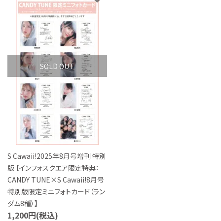
特定商取引法について
お問い合わせ
SOLD OUT
S Cawaii!2025年8月号増刊 特別
版 【インフォスクエア限定特典：
CANDY TUNE×S Cawaii!8月号
特別版限定ミニフォトカード（ラン
ダム8種）】
1,200円(税込)