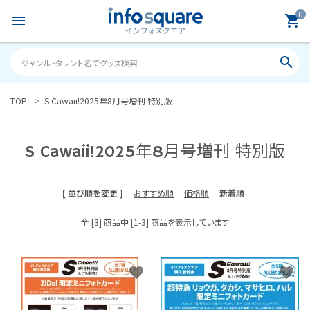
0
menu
shopping_cart
search
TOP
S Cawaii!2025年8月号増刊 特別版
search
S Cawaii!2025年8月号増刊 特別版
ACCOUNT MENU
ようこそ ゲスト 様
[ 並び順を変更 ]
-
おすすめ順
-
価格順
-
新着順
meeting_room
person
ログイン
新規会員登録
全 [3] 商品中 [1-3] 商品を表示しています
カテゴリーから探す
favorite
favorite
雑誌