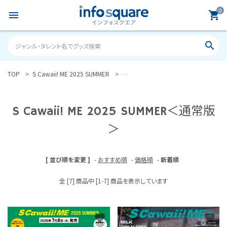
0
menu
shopping_cart
search
TOP
S Cawaii! ME 2025 SUMMER
S Cawaii! ME 2025 SUMMER＜通常版
search
S Cawaii! ME 2025 SUMMER＜通常版
ACCOUNT MENU
ようこそ ゲスト 様
＞
meeting_room
person
ログイン
新規会員登録
[ 並び順を変更 ]
-
おすすめ順
-
価格順
-
新着順
カテゴリーから探す
全 [7] 商品中 [1-7] 商品を表示しています
雑誌
favorite
favorite