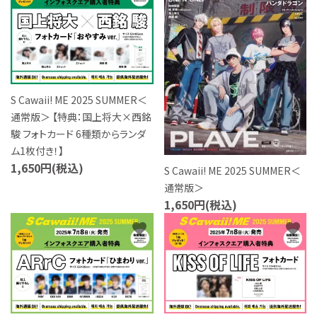
S Cawaii! ME
声優写真集・フォトブック
声優グッズ
S Cawaii! ME 2025 SUMMER＜
グラビア
通常版＞ 【特典：国上将大×西銘
駿 フォトカード 6種類からランダ
アイドル・タレント
ム1枚付き！】
1,650円(税込)
S Cawaii! ME 2025 SUMMER＜
ヒーロー文庫
通常版＞
1,650円(税込)
ロト・ナンバーズ書籍・グッズ
favorite
favorite
ご利用ガイド
プライバシーポリシー