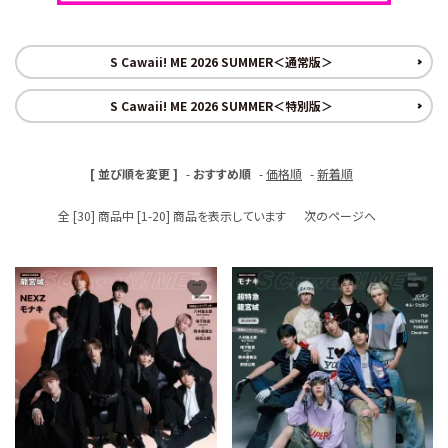
S Cawaii! ME
声優写真集・フォトブック
S Cawaii! ME 2026 SUMMER＜通常版＞
S Cawaii! ME 2026 SUMMER＜特別版＞
声優グッズ
グラビア
[ 並び順を変更 ]
-
おすすめ順
-
価格順
-
新着順
アイドル・タレント
全 [30] 商品中 [1-20] 商品を表示しています
次のページへ
ヒーロー文庫
favorite
favorite
ロト・ナンバーズ書籍・グッズ
ご利用ガイド
プライバシーポリシー