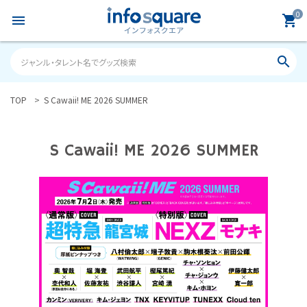
0
menu
shopping_cart
search
TOP
S Cawaii! ME 2026 SUMMER
search
S Cawaii! ME 2026 SUMMER
ACCOUNT MENU
ようこそ ゲスト 様
meeting_room
person
ログイン
新規会員登録
カテゴリーから探す
雑誌