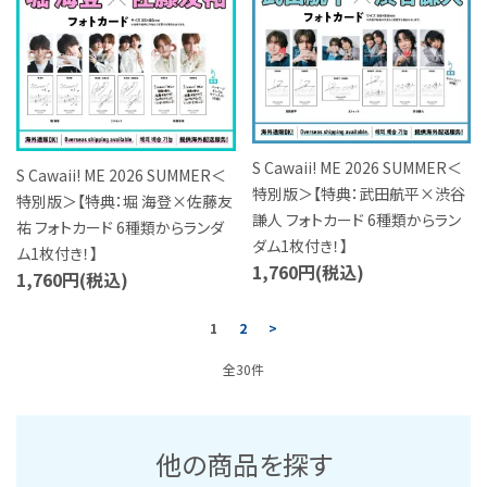
S Cawaii! ME 2026 SUMMER＜
S Cawaii! ME 2026 SUMMER＜
特別版＞【特典：武田航平×渋谷
特別版＞【特典：堀 海登×佐藤友
謙人 フォトカード 6種類からラン
祐 フォトカード 6種類からランダ
ダム1枚付き！】
ム1枚付き！】
1,760円(税込)
1,760円(税込)
1
2
>
全30件
他の商品を探す