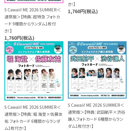
き！】
S Cawaii! ME 2026 SUMMER＜
1,760円(税込)
通常版＞【特典：超特急 フォトカ
ード 9種類からランダム1枚付
き！】
1,760円(税込)
favorite
favorite
S Cawaii! ME 2026 SUMMER＜
S Cawaii! ME 2026 SUMMER＜
通常版＞【特典：武田航平×渋谷
通常版＞【特典：堀 海登×佐藤友
謙人フォトカード 6種類からラン
祐 フォトカード 6種類からランダ
ダム1枚付き！】
ム1枚付き！】