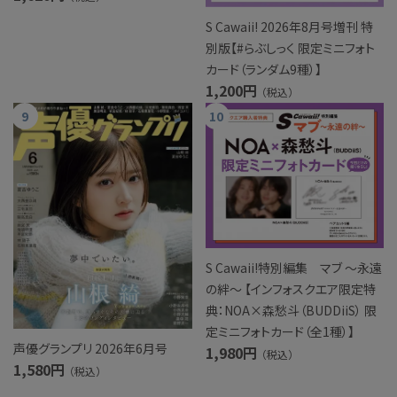
S Cawaii! 2026年8月号増刊 特
別版【#らぶしっく 限定ミニフォト
カード（ランダム9種）】
1,200円
（税込）
S Cawaii!特別編集 マブ ～永遠
の絆～ 【インフォスクエア限定特
典：NOA×森愁斗（BUDDiiS） 限
定ミニフォトカード（全1種）】
声優グランプリ 2026年6月号
1,980円
（税込）
1,580円
（税込）