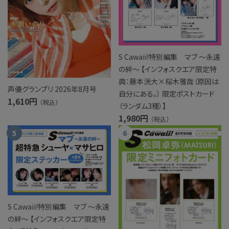
S Cawaii!特別編集 マブ ～永遠
の絆～ 【インフォスクエア限定特
典：藤本洸大×桜木雅哉（原因は
声優グランプリ 2026年8月号
自分にある。） 限定ポストカード
1,610円
（税込）
（ランダム3種）】
1,980円
（税込）
S Cawaii!特別編集 マブ ～永遠
の絆～ 【インフォスクエア限定特