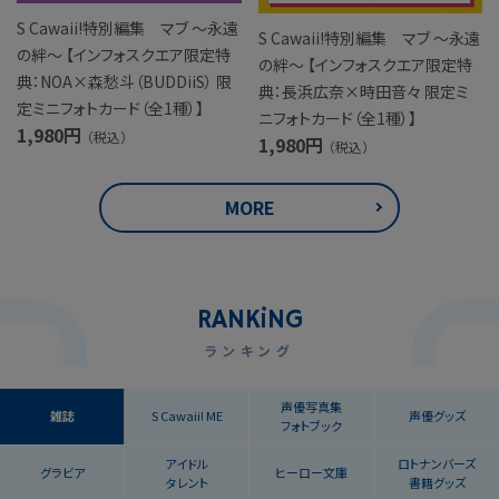
S Cawaii!特別編集 マブ ～永遠
S Cawaii!特別編集 マブ ～永遠
の絆～ 【インフォスクエア限定特
の絆～ 【インフォスクエア限定特
典：NOA×森愁斗（BUDDiiS） 限
典：長浜広奈×時田音々 限定ミ
定ミニフォトカード（全1種）】
ニフォトカード（全1種）】
1,980円
（税込）
1,980円
（税込）
MORE
RANK
i
NG
ランキング
声優写真集
雑誌
S Cawaii! ME
声優グッズ
フォトブック
アイドル
ロト
ナンバーズ
グラビア
ヒーロー文庫
タレント
書籍グッズ