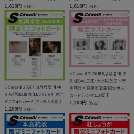
1,610円
1,610円
（税込）
（税込）
S Cawaii! 2026年8月号増刊 特
別版【＝LOVE・大谷映美里×音
S Cawaii! 2026年8月号増刊 特
嶋莉沙×齋藤樹愛羅 限定ポスト
別版【松岡卓弥（MATSURI） 限定
カード（ランダム3種）】
ミニフォトカード（ランダム3種）】
1,200円
（税込）
1,200円
（税込）