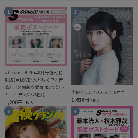
S Cawaii! 2026年8月号増刊 特
別版【＝LOVE・大谷映美里×音
嶋莉沙×齋藤樹愛羅 限定ポスト
声優グランプリ 2026年9月号
カード（ランダム3種）】
1,610円
（税込）
1,200円
（税込）