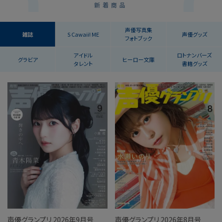
新着商品
声優写真集
雑誌
S Cawaii! ME
声優グッズ
フォトブック
アイドル
ロト
ナンバーズ
グラビア
ヒーロー文庫
タレント
書籍グッズ
声優グランプリ 2026年9月号
声優グランプリ 2026年8月号