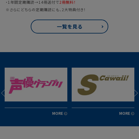
・1年間定期購読→14冊送付で
2冊無料！
※さらにどちらの定期購読にも、2大特典付き！
一覧を見る
MORE
MORE