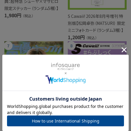
典：超特急 シューヤ×マサヒロ
限定ステッカー（ランダム5種）】
1,980円
S Cawaii! 2026年8月号増刊 特
（税込）
別版【松岡卓弥（MATSURI） 限定
ミニフォトカード（ランダム3種）】
1,200円
（税込）
声優グランプリ 2026年7月号
1,620円
（税込）