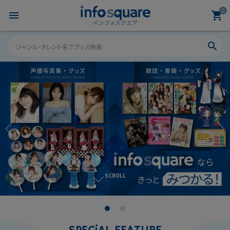
0
menu
shopping_cart
search
search
ACCOUNT MENU
ようこそ ゲスト 様
meeting_room
person
ログイン
新規会員登録
SCROLL
カテゴリーから探す
雑誌