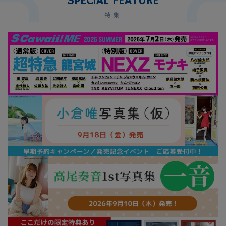
SPEC
i
AL FEATURE
S Cawaii! ME
特集
声優写真集・フォトブック
声優グッズ
グラビア
アイドル・タレント
ヒーロー文庫
ロト・ナンバーズ書籍・グッズ
ご利用ガイド
プライバシーポリシー