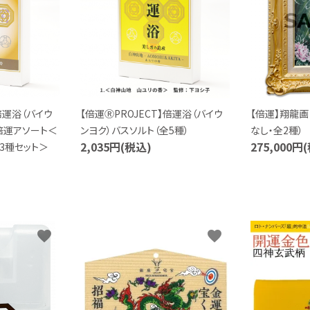
】倍運浴（バイウ
【倍運ⓇPROJECT】倍運浴（バイウ
【倍運】翔龍画
倍運アソート＜
ンヨク）バスソルト（全5種）
なし・全2種）
2,035円(税込)
275,000円
3種セット＞
favorite
favorite