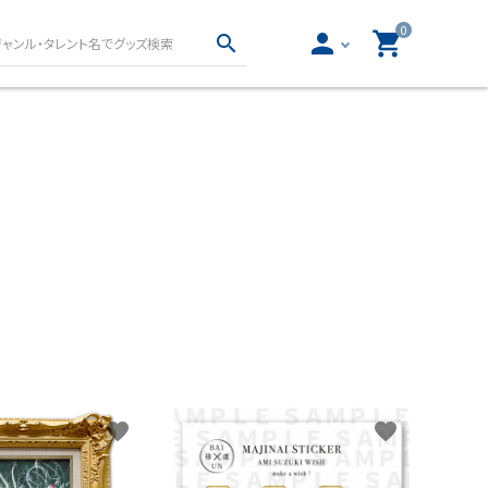
0
person
shopping_cart
search
真集・フォトブッ
声優グッズ
写真集・フォトブック
女性声優グッズ
写真集・フォトブック
男性声優グッズ
物
ロト・ナンバーズ書籍・
ー文庫
グッズ
とりごと
ロト・ナンバーズ書籍
ロト・ナンバーズグッズ
favorite
favorite
開運グッズ