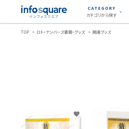
CATEGORY
カテゴリから探す
TOP
ロト・ナンバーズ書籍・グッズ
開運グッズ
search
雑誌
ACCOUNT MENU
声優グランプリ
ようこそ ゲスト 様
S Cawaii!
ロト・ナンバーズ
meeting_room
person
ログイン
新規会員登録
グラビア
カテゴリーから探す
STRiKE！
雑誌
EMO girl
favorite
S Cawaii! ME