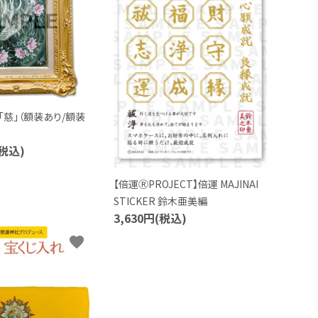
「慈」（額装あり/額装
(税込)
【倍運ⓇPROJECT】倍運 MAJINAI
STICKER 鈴木亜美編
3,630円(税込)
favorite