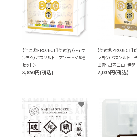
声優写真集・フォトブック
声優グッズ
グラビア
【倍運ⓇPROJECT】倍運浴（バイウ
【倍運ⓇPROJECT
アイドル・タレント
ンヨク）バスソルト アソート＜6種
ンヨク）バスソルト 
セット＞
出雲・出羽三山・伊勢 
ヒーロー文庫
3,850円(税込)
2,035円(税込)
ロト・ナンバーズ書籍・グッズ
ご利用ガイド
favorite
プライバシーポリシー
特定商取引法について