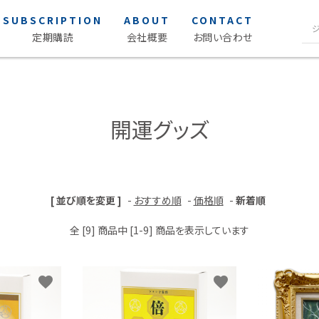
SUBSCRIPTION
ABOUT
CONTACT
定期購読
会社概要
お問い合わせ
声優写
S Cawaii! ME
ク
開運グッズ
S Cawaii! ME
女性声優 
男性声優 
声優読み
[ 並び順を変更 ]
-
おすすめ順
-
価格順
-
新着順
アイドル・タレント
ヒーロ
全 [9] 商品中 [1-9] 商品を表示しています
アイドル
薬屋のひ
タレント
favorite
favorite