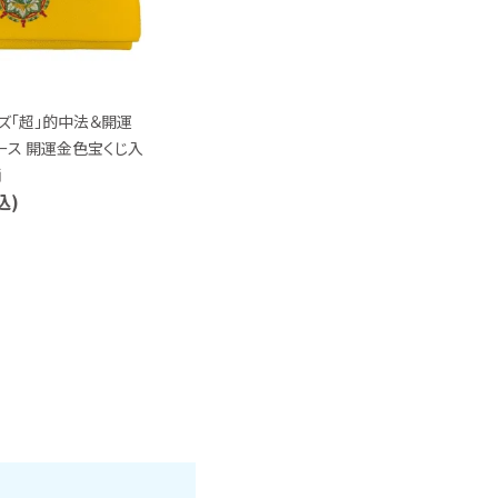
ズ「超」的中法＆開運
ース 開運金色宝くじ入
柄
込)