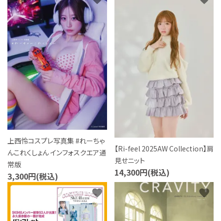
特定商取引法について
お問い合わせ
上西怜コスプレ写真集 #れーちゃ
【Ri-feel 2025AW Collection】肩
んこれくしょん インフォスクエア通
見せニット
常版
14,300円(税込)
3,300円(税込)
favorite
favorite