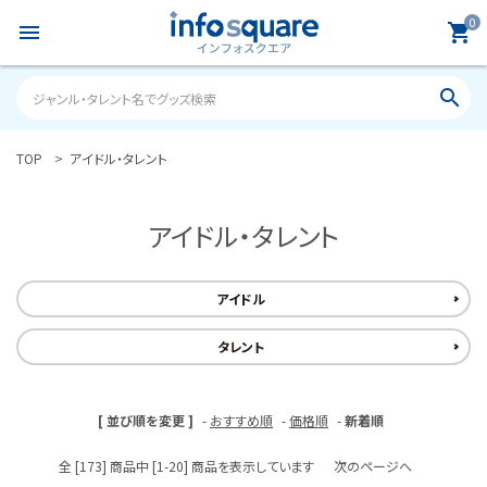
0
menu
shopping_cart
search
TOP
アイドル・タレント
search
アイドル・タレント
ACCOUNT MENU
ようこそ ゲスト 様
アイドル
meeting_room
person
ログイン
新規会員登録
タレント
カテゴリーから探す
[ 並び順を変更 ]
-
おすすめ順
-
価格順
-
新着順
雑誌
全 [173] 商品中 [1-20] 商品を表示しています
次のページへ