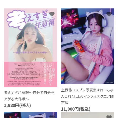
S Cawaii! ME
favorite
favorite
声優写真集・フォトブック
声優グッズ
グラビア
アイドル・タレント
ヒーロー文庫
ロト・ナンバーズ書籍・グッズ
上西怜コスプレ写真集 #れーちゃ
考えすぎ注意報～自分で自分を
ご利用ガイド
んこれくしょん インフォスクエア限
アゲる大作戦～
定版
1,980円(税込)
11,000円(税込)
プライバシーポリシー
favorite
favorite