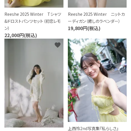
Reeshe 2025 Winter Tシャツ
Reeshe 2025 Winter ニットカ
&ドロストパンツセット（初恋レモ
ーディガン（癒しのラベンダー）
19,800円(税込)
ン）
22,000円(税込)
favorite
favorite
上西怜2nd写真集『私らしさ』