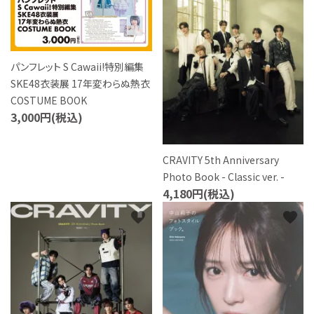
パンフレット S Cawaii!特別編集
SKE48衣装展 17年変わらぬ熱衣
COSTUME BOOK
3,000円(税込)
CRAVITY 5th Anniversary
Photo Book - Classic ver. -
4,180円(税込)
favorite
favorite