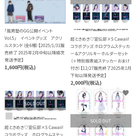
特定商取引法について
お問い合わせ
「風男塾のGG公開イベント
Vol.5」 イベントグッズ アクリ
超ときめき♡宣伝部×S Cawaii!
ルスタンド（全6種）【2025/1/31販
コラボグッズ ホログラムステッカ
売終了 2025年2月中旬以降順次
ー＆アクリルキーホルダーセット
発送予定】
（＋特別版表紙ステッカーおまけ
1,600円(税込)
付き）【12/27販売終了2025年1月
下旬以降発送予定】
2,000円(税込)
favorite
favorite
SOLD OUT
SOLD OUT
超ときめき♡宣伝部×S Cawaii!
コラボグッズ ホログラムステッ