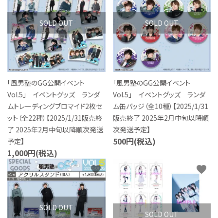
S Cawaii! ME
SOLD OUT
SOLD OUT
声優写真集・フォトブック
声優グッズ
グラビア
「風男塾のGG公開イベント
「風男塾のGG公開イベント
Vol.5」 イベントグッズ ランダ
Vol.5」 イベントグッズ ランダ
アイドル・タレント
ムトレーディングブロマイド2枚セ
ム缶バッジ（全10種）【2025/1/31
ット（全22種）【2025/1/31販売終
販売終了 2025年2月中旬以降順
ヒーロー文庫
了 2025年2月中旬以降順次発送
次発送予定】
500円(税込)
予定】
1,000円(税込)
ロト・ナンバーズ書籍・グッズ
favorite
favorite
ご利用ガイド
プライバシーポリシー
SOLD OUT
SOLD OUT