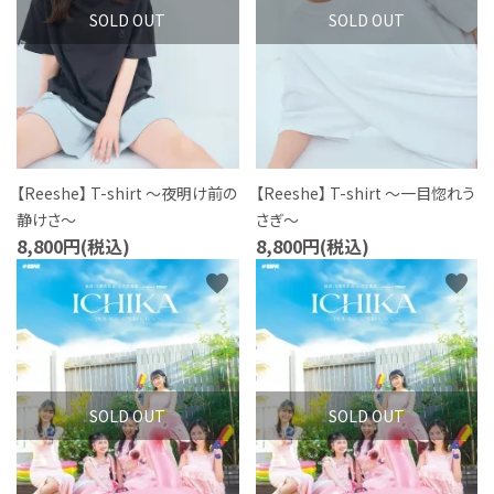
SOLD OUT
SOLD OUT
【Reeshe】 T-shirt ～夜明け前の
【Reeshe】 T-shirt ～一目惚れう
静けさ～
さぎ～
8,800円(税込)
8,800円(税込)
favorite
favorite
SOLD OUT
SOLD OUT