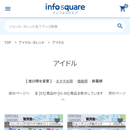
0
menu
shopping_cart
search
TOP
アイドル・タレント
アイドル
search
アイドル
ACCOUNT MENU
ようこそ ゲスト 様
[ 並び順を変更 ]
-
おすすめ順
-
価格順
-
新着順
meeting_room
person
ログイン
新規会員登録
前のページへ
全 [83] 商品中 [61-80] 商品を表示しています
次のページ
へ
カテゴリーから探す
雑誌
favorite
favorite