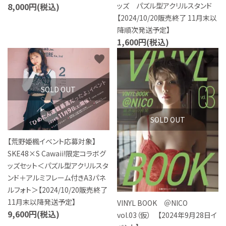
ッズ パズル型アクリルスタンド
8,000円(税込)
【2024/10/20販売終了 11月末以
降順次発送予定】
1,600円(税込)
favorite
favorite
SOLD OUT
SOLD OUT
【荒野姫楓イベント応募対象】
SKE48×S Cawaii!限定コラボグ
ッズセット＜パズル型アクリルスタ
ンド＋アルミフレーム付きA3パネ
ルフォト＞【2024/10/20販売終了
11月末以降発送予定】
VINYL BOOK ＠NICO
9,600円(税込)
vol.03（仮） 【2024年9月28日イ