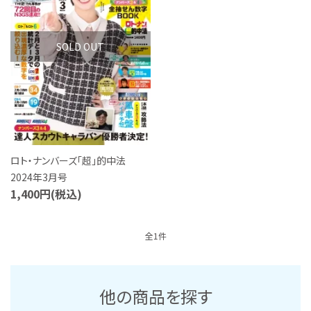
S Cawaii! ME
声優写真集・フォトブック
SOLD OUT
声優グッズ
グラビア
アイドル・タレント
ロト・ナンバーズ「超」的中法
2024年3月号
ヒーロー文庫
1,400円(税込)
ロト・ナンバーズ書籍・グッズ
全1件
ご利用ガイド
プライバシーポリシー
他の商品を探す