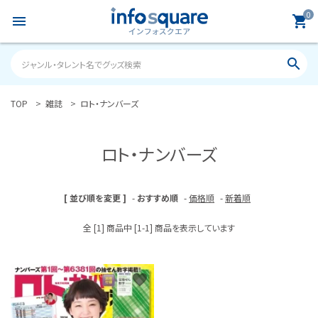
0
menu
shopping_cart
search
TOP
雑誌
ロト・ナンバーズ
search
ロト・ナンバーズ
ACCOUNT MENU
ようこそ ゲスト 様
[ 並び順を変更 ]
-
おすすめ順
-
価格順
-
新着順
meeting_room
person
ログイン
新規会員登録
全 [1] 商品中 [1-1] 商品を表示しています
カテゴリーから探す
favorite
雑誌