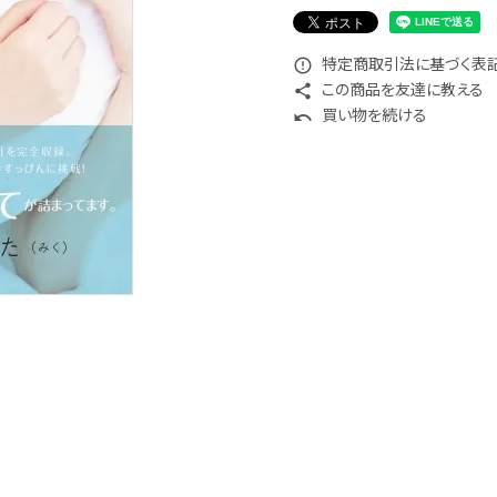
特定商取引法に基づく表記 
error_outline
この商品を友達に教える
share
買い物を続ける
undo