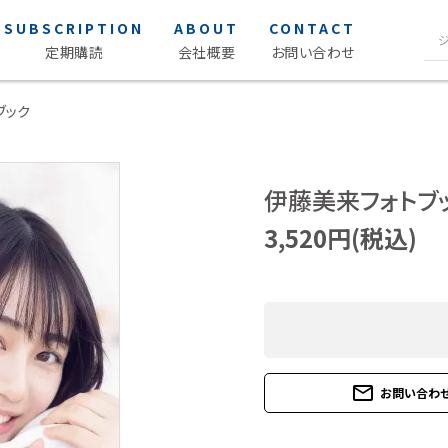
SUBSCRIPTION
ABOUT
CONTACT
定期購読
会社概要
お問い合わせ
ブック
声優写
S Cawaii! ME
ク
S Cawaii! ME
伊藤美来フォトブック
女性声優 
男性声優 
3,520円(税込)
声優読み
アイドル・タレント
ヒーロ
アイドル
薬屋のひ
タレント
mail_outline
お問い合わ