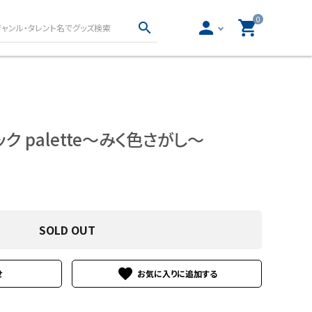
0
person
shopping_cart
search
真集・フォトブッ
声優グッズ
 palette～みく色さがし～
写真集・フォトブック
女性声優グッズ
写真集・フォトブック
男性声優グッズ
物
ロト・ナンバーズ書籍・
ー文庫
グッズ
SOLD OUT
とりごと
ロト・ナンバーズ書籍
ロト・ナンバーズグッズ
favorite
せ
開運グッズ