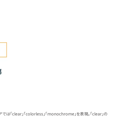
「colorless」「monochrome」を表現。「clear」の