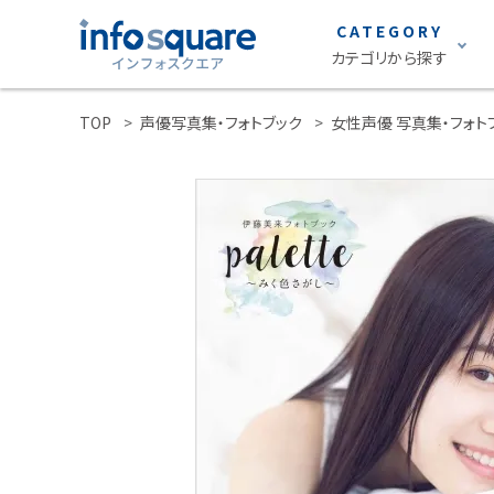
CATEGORY
カテゴリから探す
TOP
声優写真集・フォトブック
女性声優 写真集・フォト
search
雑誌
ACCOUNT MENU
声優グランプリ
ようこそ ゲスト 様
S Cawaii!
ロト・ナンバーズ
meeting_room
person
ログイン
新規会員登録
グラビア
カテゴリーから探す
STRiKE！
雑誌
EMO girl
S Cawaii! ME