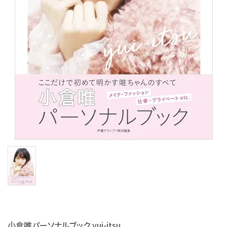
S Cawaii! ME
声優写真集・フォトブック
声優グッズ
グラビア
アイドル・タレント
ヒーロー文庫
ロト・ナンバーズ書籍・グッズ
ご利用ガイド
プライバシーポリシー
小倉唯パーソナルブック yui-itsu