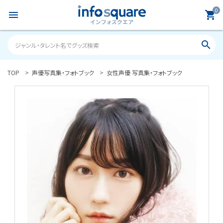
0
menu
shopping_cart
search
TOP
声優写真集・フォトブック
女性声優 写真集・フォトブック
search
ACCOUNT MENU
ようこそ ゲスト 様
meeting_room
person
ログイン
新規会員登録
カテゴリーから探す
雑誌