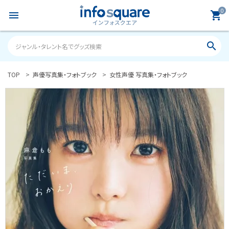
0
menu
shopping_cart
search
TOP
声優写真集・フォトブック
女性声優 写真集・フォトブック
search
ACCOUNT MENU
ようこそ ゲスト 様
meeting_room
person
ログイン
新規会員登録
カテゴリーから探す
雑誌