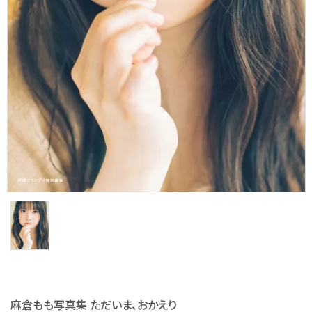
S Cawaii! ME
声優写真集・フォトブック
声優グッズ
グラビア
アイドル・タレント
ヒーロー文庫
ロト・ナンバーズ書籍・グッズ
ご利用ガイド
プライバシーポリシー
麻倉もも写真集 ただいま、おかえり