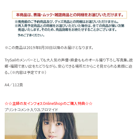
※この商品は2019年8月30日以降のお届けとなります。
TrySailのメンバーとしても大人気の声優・麻倉もものオール撮り下ろし写真集。故
郷・福岡で思い出をたどりながら、安心できる場所だからこそ見せられる素顔に迫
る。（※内容は予定です※）
A4／112頁
☆☆主婦の友インフォスOnlineShopのご購入特典☆☆
プリントコメント入り2Lブロマイド