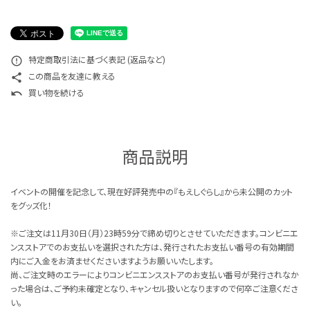
特定商取引法について
お問い合わせ
特定商取引法に基づく表記 (返品など)
error_outline
この商品を友達に教える
share
買い物を続ける
undo
商品説明
イベントの開催を記念して、現在好評発売中の『もえしぐらし』から未公開のカット
をグッズ化！
※ご注文は11月30日（月）23時59分で締め切りとさせていただきます。コンビニエ
ンスストアでのお支払いを選択された方は、発行されたお支払い番号の有効期間
内にご入金をお済ませくださいますようお願いいたします。
尚、ご注文時のエラーによりコンビニエンスストアのお支払い番号が発行されなか
った場合は、ご予約未確定となり、キャンセル扱いとなりますので何卒ご注意くださ
い。