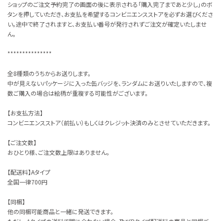
ショップのご注文予約完了の画面の後に表示される「購入完了まであと少し」のボ
タンを押していただき、お支払を希望するコンビニエンスストアを必ずお選びくださ
い。途中で終了されますと、お支払い番号が発行されずご注文が確定いたしませ
ん。
***************
全8種類のうちからお送りします。
中が見えないパッケージに入った缶バッジを、ランダムにお送りいたしますので、複
数ご購入の場合は絵柄が重複する可能性がございます。
【お支払方法】
コンビニエンスストア（前払い）もしくはクレジット決済のみとさせていただきます。
【ご注文数】
おひとり様、ご注文数上限はありません。
【配送料】Aタイプ
全国一律700円
【同梱】
他の同梱可能商品と一緒に発送できます。