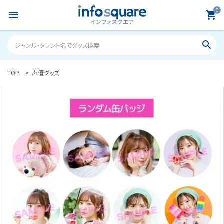
0
menu
shopping_cart
search
TOP
声優グッズ
search
ACCOUNT MENU
ようこそ ゲスト 様
meeting_room
person
ログイン
新規会員登録
カテゴリーから探す
雑誌