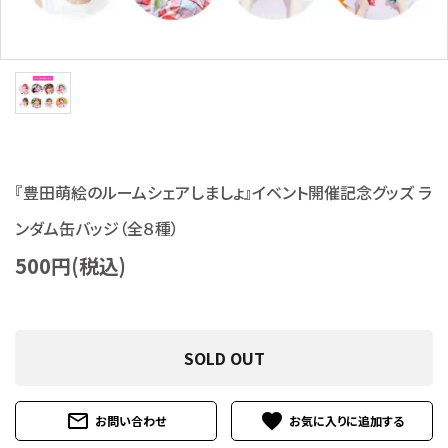
S Cawaii! ME
声優写真集・フォトブック
声優グッズ
グラビア
『豊田萌絵のルームシェアしましょ』イベント開催記念グッズ ラ
アイドル・タレント
ンダム缶バッジ（全８種）
ヒーロー文庫
500円(税込)
ロト・ナンバーズ書籍・グッズ
SOLD OUT
ご利用ガイド
プライバシーポリシー
mail_outline
favorite
お問い合わせ