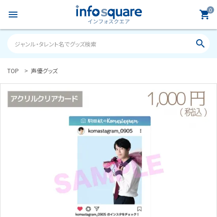
0
menu
shopping_cart
search
TOP
声優グッズ
search
ACCOUNT MENU
ようこそ ゲスト 様
meeting_room
person
ログイン
新規会員登録
カテゴリーから探す
雑誌