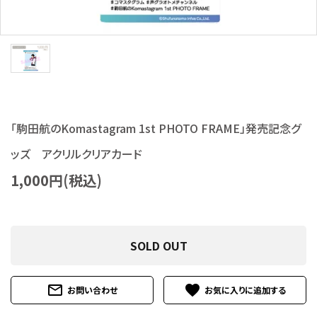
S Cawaii! ME
声優写真集・フォトブック
声優グッズ
グラビア
「駒田航のKomastagram 1st PHOTO FRAME」発売記念グ
アイドル・タレント
ッズ アクリルクリアカード
1,000円(税込)
ヒーロー文庫
ロト・ナンバーズ書籍・グッズ
SOLD OUT
ご利用ガイド
mail_outline
favorite
お問い合わせ
プライバシーポリシー