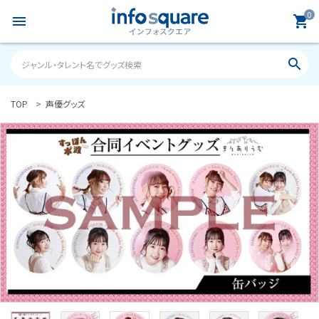
0
menu
shopping_cart
search
TOP
声優グッズ
search
ACCOUNT MENU
ようこそ ゲスト 様
meeting_room
person
ログイン
新規会員登録
カテゴリーから探す
雑誌