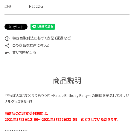
特定商取引法について
型番:
H2022-a
お問い合わせ
特定商取引法に基づく表記 (返品など)
error_outline
この商品を友達に教える
share
買い物を続ける
undo
商品説明
「すっぽん本°渡×まりありうむ ~Kaede Birthday Party~」の開催を記念してオリジ
ナルグッズを制作！
当商品のご注文受付期間は、
2021年3月8日12：00～2021年3月22日23：59 迄とさせていただきます。
*************