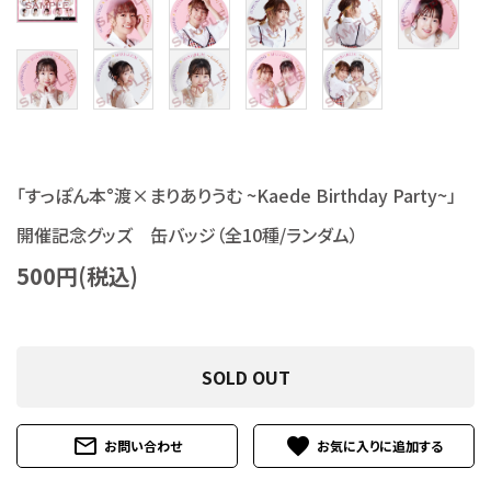
S Cawaii! ME
声優写真集・フォトブック
声優グッズ
グラビア
「すっぽん本°渡×まりありうむ ~Kaede Birthday Party~」
アイドル・タレント
開催記念グッズ 缶バッジ（全10種/ランダム）
500円(税込)
ヒーロー文庫
ロト・ナンバーズ書籍・グッズ
SOLD OUT
ご利用ガイド
mail_outline
favorite
お問い合わせ
プライバシーポリシー