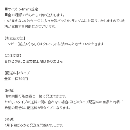
■サイズ：54ｍｍ想定
■全10種類のうちから1個お送りします。
中が見えないパッケージに入った缶バッジを、ランダムにお送りいたしますので、絵
柄が重複する可能性がございます。
【お支払方法】
コンビニ（前払い）もしくはクレジット決済のみとさせていただきます
【ご注文数】
おひとり様、ご注文数上限はありません
【配送料】Aタイプ
全国一律700円
【同梱】
他の同梱可能商品と一緒に発送できます。
ただし、Aタイプの送料で間に合わない場合、及びBタイプ配送料の商品と同梱ご
希望の場合は、配送料がBタイプになります。
【発送】
4月下旬ごろから発送を開始いたします。