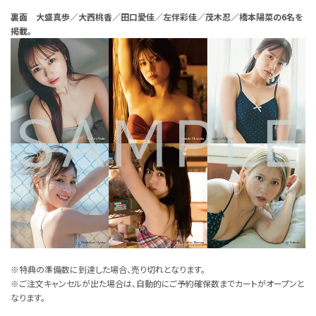
裏面 大盛真歩／大西桃香／田口愛佳／左伴彩佳／茂木忍／橋本陽菜の6名を
掲載。
※特典の準備数に到達した場合、売り切れとなります。
※ご注文キャンセルが出た場合は、自動的にご予約確保数までカートがオープンと
なります。