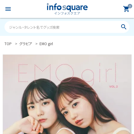
0
menu
shopping_cart
search
TOP
グラビア
EMO girl
search
ACCOUNT MENU
ようこそ ゲスト 様
meeting_room
person
ログイン
新規会員登録
カテゴリーから探す
雑誌