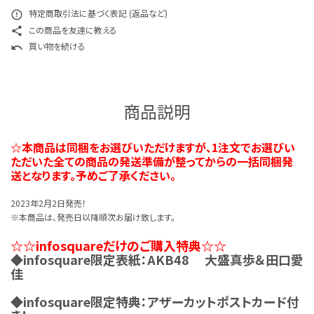
特定商取引法に基づく表記 (返品など)
error_outline
この商品を友達に教える
share
買い物を続ける
undo
商品説明
☆本商品は同梱をお選びいただけますが、1注文でお選びい
ただいた全ての商品の発送準備が整ってからの一括同梱発
送となります。予めご了承ください。
2023年2月2日発売！
※本商品は、発売日以降順次お届け致します。
☆☆infosquareだけのご購入特典☆☆
◆infosquare限定表紙：AKB48 大盛真歩＆田口愛
佳
◆infosquare限定特典：アザーカットポストカード付