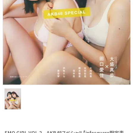
S Cawaii! ME
声優写真集・フォトブック
声優グッズ
グラビア
アイドル・タレント
ヒーロー文庫
ロト・ナンバーズ書籍・グッズ
ご利用ガイド
プライバシーポリシー
EMO GIRL VOL.2 AKB48スペシャル【infosquare限定表