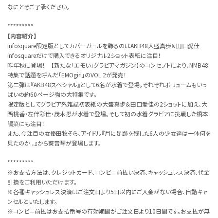
なにとぞご了承ください。
*********
【内容紹介】
infosquare限定版としてカバーガールを飾るのはAKB48大盛真歩＆田口愛佳
infosquareだけで購入できるオリジナル2ショット表紙に注目！
昨年秋に登場！ 【新たな「エモい」グラビアマガジン】のコンセプトにより、NMB48
特集で話題を呼んだ「EMOgirl」のVOL.2が発売！
第二弾は『AKB48スペシャル』として6名が水着で登場。それぞれボリュームもいっ
ぱいの約60ページ強の大特集です。
限定版としてグラビア系雑誌初表紙の大盛真歩＆田口愛佳の2ショットに加え、大
西桃香・左伴彩佳・茂木忍が水着で登場。そして初の水着グラビアに挑戦した橋本
陽菜にも注目！
また、今注目の女優田牧そら、アイドル『月に足跡を残した6人の少女達は一体何を
見たのか...』から葵音琴が登場します。
*********
※お支払方法は、クレジットカード、コンビニ前払い決済、キャッシュレス決済、代金
引換をご利用いただけます。
※各種キャッシュレス決済はご注文日より5日以内にご入金がない場合、自動キャ
ンセルといたします。
※コンビニ前払はお支払番号の有効期間がご注文日より10日間です。お支払が無