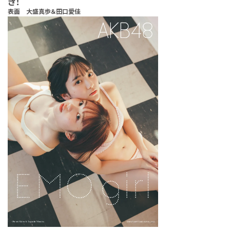
き！
表面 大盛真歩＆田口愛佳