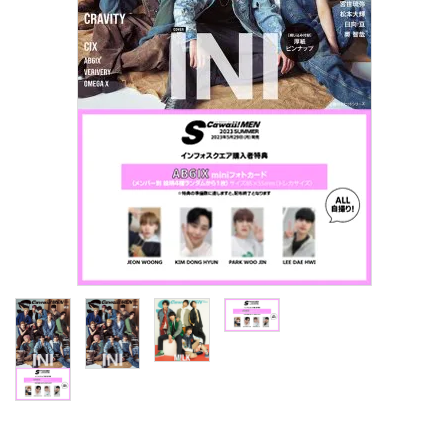
S Cawaii! ME
声優写真集・フォトブック
声優グッズ
グラビア
アイドル・タレント
ヒーロー文庫
ロト・ナンバーズ書籍・グッズ
ご利用ガイド
プライバシーポリシー