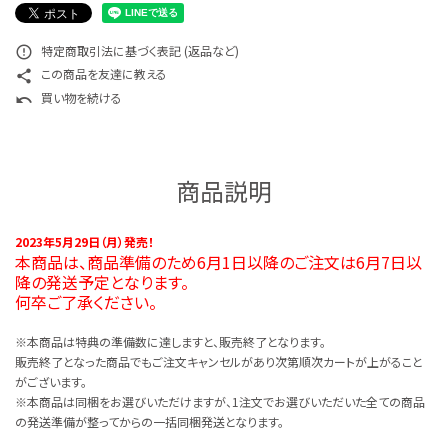
特定商取引法に基づく表記 (返品など)
error_outline
この商品を友達に教える
share
買い物を続ける
undo
商品説明
2023年5月29日（月）発売！
本商品は、商品準備のため6月1日以降のご注文は6月7日以
降の発送予定となります。
何卒ご了承ください。
※本商品は特典の準備数に達しますと、販売終了となります。
販売終了となった商品でもご注文キャンセルがあり次第順次カートが上がること
がございます。
※本商品は同梱をお選びいただけますが、1注文でお選びいただいた全ての商品
の発送準備が整ってからの一括同梱発送となります。