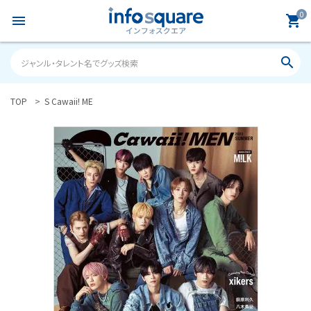
0
menu
shopping_cart
search
TOP
S Cawaii! ME
search
ACCOUNT MENU
ようこそ ゲスト 様
meeting_room
person
ログイン
新規会員登録
カテゴリーから探す
雑誌