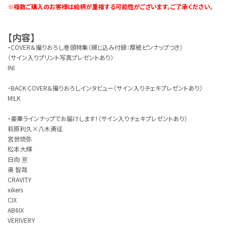
※複数ご購入のお客様は絵柄が重複する可能性がございます。ご了承ください。
【内容】
・COVER＆撮りおろし巻頭特集（綴じ込み付録：厚紙ピンナップつき）
（サイン入りプリント写真プレゼントあり）
INI
・BACK COVER＆撮りおろしインタビュー（サイン入りチェキプレゼントあり）
M!LK
・豪華ラインナップでお届けします！（サイン入りチェキプレゼントあり）
萩原利久×八木勇征
宮世琉弥
松本大輝
日向 亘
奥 智哉
CRAVITY
xikers
CIX
AB6IX
VERIVERY