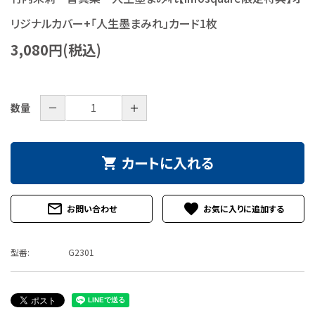
特定商取引法について
リジナルカバー+「人生墨まみれ」カード1枚
3,080円(税込)
お問い合わせ
－
＋
数量
カートに入れる
shopping_cart
mail_outline
favorite
お問い合わせ
型番:
G2301