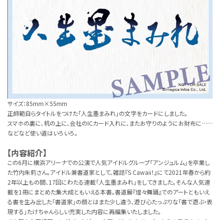
サイズ：85mm×55mm
正師範自らタイトルをつけた「人生墨まみれ」の文字をカードにしました。
スマホの裏に、机の上に、会社のICカード入れに、またお守りのようにお財布に……
などなど使い道はいろいろ。
【内容紹介】
この6月に横浜アリーナでの公演で人気アイドルグループ「アンジュルム」を卒業し
た竹内朱莉さん。アイドル兼書道家として、雑誌『S Cawaii！』にて2021年春から約
2年以上もの間、17回にわたる連載「人生墨まみれ」をしてきました。そんな人気連
載を1冊にまとめた集大成ともいえる本書。書道展『煌々舞踊』でのアートともいえ
る書を生み出した「書道家」の顔とはまた少し違う、遊び心たっぷりな「書で遊ぶ・表
現する」たけちゃんらしい充実した内容に再編集いたしました。