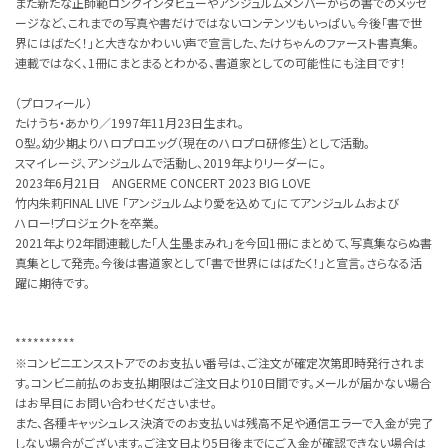
また新たな正師範ロングインタビューやアンジュルムメンバーからの書でのメッセ
ージなど、これまでの写真や書だけではないコンテンツもいっぱい。今後「書で世
界にはばたく！」と大きなかわいい声で宣言した、たけちゃんのファースト書真集。
連載ではなく、1冊にまとまるとわかる、書道家としての可能性にも注目です！
（プロフィール）
たけうち・あかり／1997年11月23日生まれ。
O型。幼少期よりハロプロエッグ（現在のハロプロ研修生）として活動。
スマイレージ、アンジュルムで活動し、2019年よりリーダーに。
2023年6月21日 ANGERME CONCERT 2023 BIG LOVE
竹内朱莉FINAL LIVE ｢アンジュルムより愛を込めて｣にてアンジュルムおよび
ハロー!プロジェクトを卒業。
2021年より2年間連載した「人生墨まみれ」を今回1冊にまとめて、写真集ならぬ書
真集として発売。今後は書道家として「書で世界にはばたく！」と宣言。さらなる活
躍に期待です。
**********
※コンビニエンスストアでのお支払い番号は、ご注文が確定次第即時発行されま
す。コンビニ前払のお支払期限はご注文日より10日間です。メールが届かない場合
はお早目にお問い合わせくださいませ。
また、各種キャッシュレス決済でのお支払いは残高不足や通信エラーで入金が完了
しない場合がございます。ご注文日より5日後までにご入金が確認できない場合は