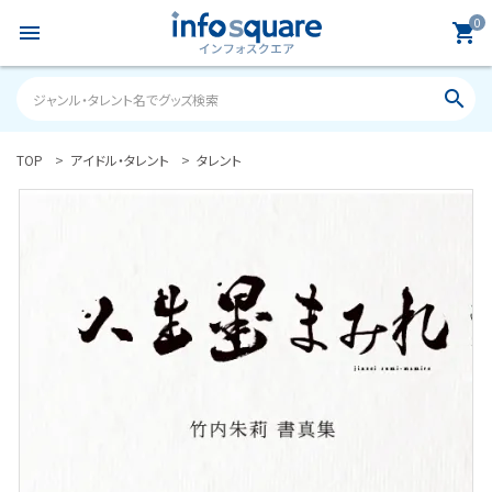
0
menu
shopping_cart
search
TOP
アイドル・タレント
タレント
search
ACCOUNT MENU
ようこそ ゲスト 様
meeting_room
person
ログイン
新規会員登録
カテゴリーから探す
雑誌