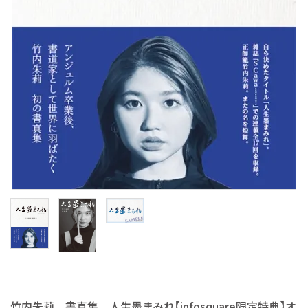
S Cawaii! ME
声優写真集・フォトブック
声優グッズ
グラビア
アイドル・タレント
ヒーロー文庫
ロト・ナンバーズ書籍・グッズ
ご利用ガイド
プライバシーポリシー
竹内朱莉 書真集 人生墨まみれ【infosquare限定特典】オ