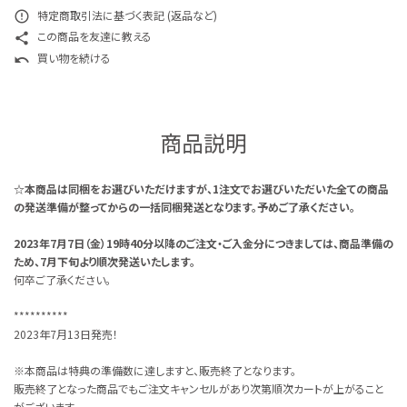
特定商取引法に基づく表記 (返品など)
error_outline
この商品を友達に教える
share
買い物を続ける
undo
商品説明
☆本商品は同梱をお選びいただけますが、1注文でお選びいただいた全ての商品
の発送準備が整ってからの一括同梱発送となります。予めご了承ください。
2023年7月7日（金）19時40分以降のご注文・ご入金分につきましては、商品準備の
ため、7月下旬より順次発送いたします。
何卒ご了承ください。
**********
2023年7月13日発売！
※本商品は特典の準備数に達しますと、販売終了となります。
販売終了となった商品でもご注文キャンセルがあり次第順次カートが上がること
がございます。