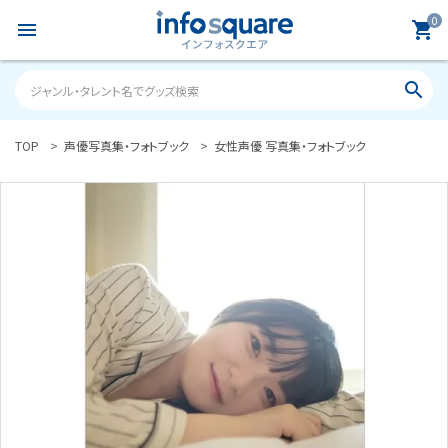
0
menu
shopping_cart
search
TOP
声優写真集・フォトブック
女性声優 写真集・フォトブック
search
ACCOUNT MENU
ようこそ ゲスト 様
meeting_room
person
ログイン
新規会員登録
カテゴリーから探す
雑誌