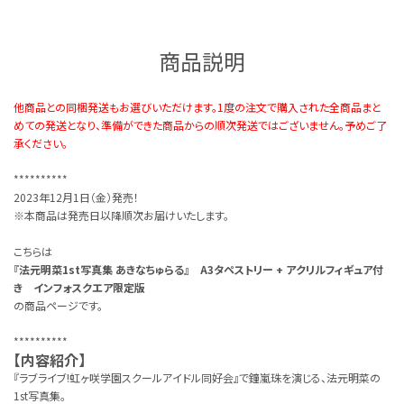
商品説明
他商品との同梱発送もお選びいただけます。1度の注文で購入された全商品まと
めての発送となり、準備ができた商品からの順次発送ではございません。予めご了
承ください。
**********
2023年12月1日（金）発売！
※本商品は発売日以降順次お届けいたします。
こちらは
『法元明菜1st写真集 あきなちゅらる』 A3タペストリー + アクリルフィギュア付
き インフォスクエア限定版
の商品ページです。
**********
【内容紹介】
『ラブライブ!虹ヶ咲学園スクールアイドル同好会』で鐘嵐珠を演じる、法元明菜の
1st写真集。