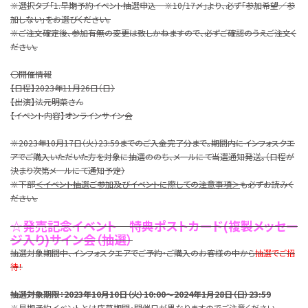
※選択タブ「1.早期予約イベント抽選申込 ※10/17〆」より、必ず「参加希望／参
加しない」をお選びください。
※ご注文確定後、参加有無の変更は致しかねますので、必ずご確認のうえご注文く
ださい。
〇開催情報
【日程】2023年11月26日（日）
【出演】法元明菜さん
【イベント内容】オンラインサイン会
※2023年10月17日（火）23:59までのご入金完了分まで。期間内にインフォスクエ
アでご購入いただいた方を対象に抽選ののち、メールにて当選通知発送。（日程が
決まり次第メールにて通知予定）
※下部
＜イベント抽選ご参加及びイベントに際しての注意事項＞
も必ずお読みく
ださい。
☆発売記念イベント 特典ポストカード(複製メッセー
ジ入り)サイン会（抽選）
抽選対象期間中、インフォスクエアでご予約・ご購入のお客様の中から
抽選でご招
待！
抽選対象期限：2023年10月10日（火）10:00～2024年1月28日（日）23:59
※早期予約イベントとは応募期間・開催日が異なりますのでご注意ください