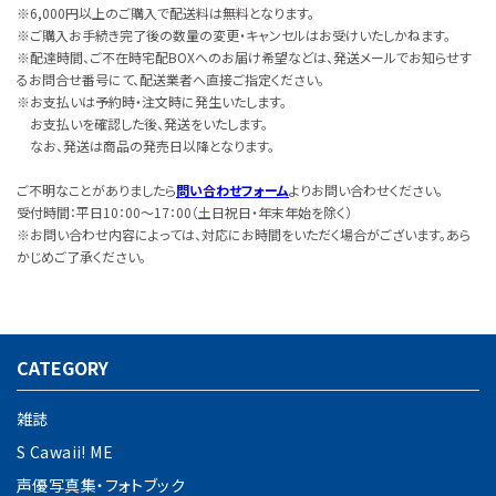
※6,000円以上のご購入で配送料は無料となります。
※ご購入お手続き完了後の数量の変更・キャンセルはお受けいたしかねます。
※配達時間、ご不在時宅配BOXへのお届け希望などは、発送メールでお知らせす
るお問合せ番号にて、配送業者へ直接ご指定ください。
※お支払いは予約時・注文時に発生いたします。
お支払いを確認した後、発送をいたします。
なお、発送は商品の発売日以降となります。
ご不明なことがありましたら
問い合わせフォーム
よりお問い合わせください。
受付時間：平日10：00～17：00（土日祝日・年末年始を除く）
※お問い合わせ内容によっては、対応にお時間をいただく場合がございます。あら
かじめご了承ください。
CATEGORY
雑誌
S Cawaii! ME
声優写真集・フォトブック