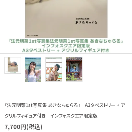
S Cawaii! ME
声優写真集・フォトブック
声優グッズ
グラビア
アイドル・タレント
ヒーロー文庫
ロト・ナンバーズ書籍・グッズ
『法元明菜1st写真集 あきなちゅらる』 A3タペストリー + ア
ご利用ガイド
クリルフィギュア付き インフォスクエア限定版
プライバシーポリシー
7,700円(税込)