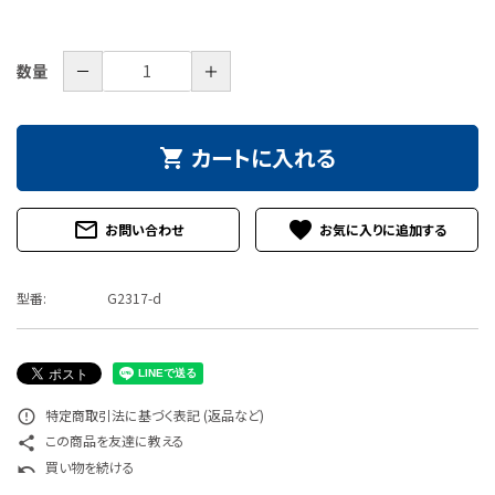
特定商取引法について
－
＋
数量
お問い合わせ
カートに入れる
shopping_cart
mail_outline
favorite
お問い合わせ
型番:
G2317-d
特定商取引法に基づく表記 (返品など)
error_outline
この商品を友達に教える
share
買い物を続ける
undo