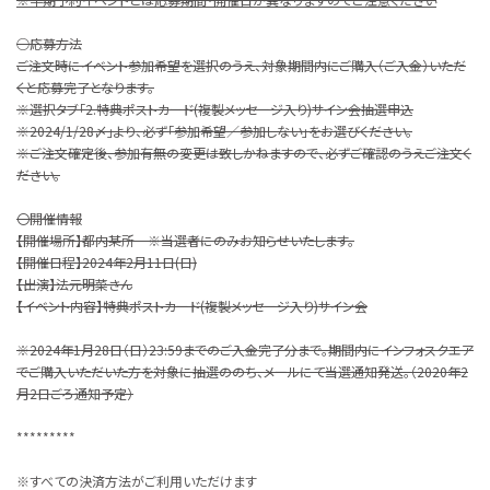
○応募方法
ご注文時にイベント参加希望を選択のうえ、対象期間内にご購入（ご入金）いただ
くと応募完了となります。
※選択タブ「2.特典ポストカード(複製メッセージ入り)サイン会抽選申込
※2024/1/28〆」より、必ず「参加希望／参加しない」をお選びください。
※ご注文確定後、参加有無の変更は致しかねますので、必ずご確認のうえご注文く
ださい。
〇開催情報
【開催場所】都内某所 ※当選者にのみお知らせいたします。
【開催日程】2024年2月11日(日)
【出演】法元明菜さん
【イベント内容】特典ポストカード(複製メッセージ入り)サイン会
※2024年1月28日（日）23:59までのご入金完了分まで。期間内にインフォスクエア
でご購入いただいた方を対象に抽選ののち、メールにて当選通知発送。（2020年2
月2日ごろ通知予定）
*********
※すべての決済方法がご利用いただけます