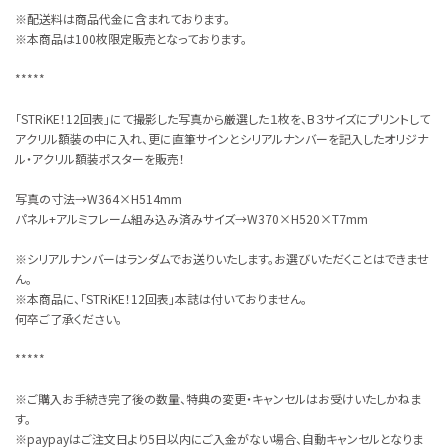
※配送料は商品代金に含まれております。
※本商品は100枚限定販売となっております。
*****
「STRiKE！12回表」にて撮影した写真から厳選した１枚を、B３サイズにプリントして
アクリル額装の中に入れ、更に直筆サインとシリアルナンバーを記入したオリジナ
ル・アクリル額装ポスターを販売！
写真の寸法→W364×H514mm
パネル+アルミフレーム組み込み済みサイズ→W370×H520×T7mm
※シリアルナンバーはランダムでお送りいたします。お選びいただくことはできませ
ん。
※本商品に、「STRiKE！12回表」本誌は付いておりません。
何卒ご了承ください。
*****
※ご購入お手続き完了後の数量、特典の変更・キャンセルはお受けいたしかねま
す。
※paypayはご注文日より5日以内にご入金がない場合、自動キャンセルとなりま