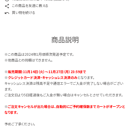
この商品を友達に教える
share
買い物を続ける
undo
商品説明
※この商品は2024年1月頃順次発送予定です。
※他商品との同梱はできません。
※
販売期間:
11月14日（火）～11月27日（月）23:59まで
※
クレジットカード決済・キャッシュレス決済のみ
となります。
キャッシュレス決済は残高不足や通信エラーでご入金が完了しない場合がござい
ます。
ご注文日より5日経過後もご入金が無い場合はキャンセルとさせていただきます。
※
ご注文キャンセルが出た場合は、自動的にご予約確保数までカートがオープンと
なります。
予めご了承ください。