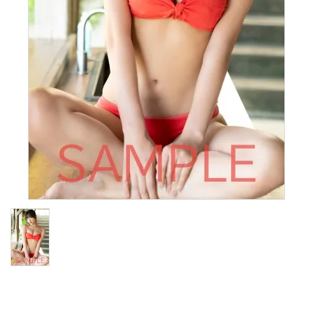
S Cawaii! ME
声優写真集・フォトブック
声優グッズ
グラビア
アイドル・タレント
ヒーロー文庫
ロト・ナンバーズ書籍・グッズ
ご利用ガイド
プライバシーポリシー