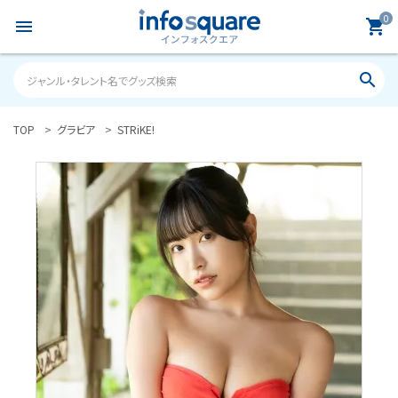
0
menu
shopping_cart
search
TOP
グラビア
STRiKE!
search
ACCOUNT MENU
ようこそ ゲスト 様
meeting_room
person
ログイン
新規会員登録
カテゴリーから探す
雑誌