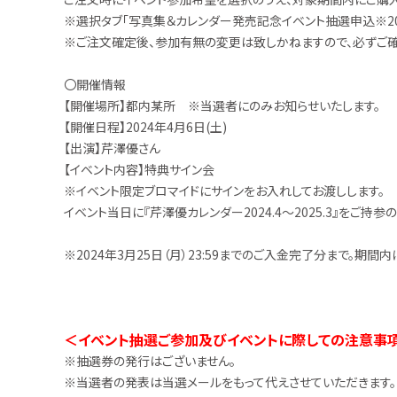
※選択タブ「写真集＆カレンダー発売記念イベント抽選申込※202
※ご注文確定後、参加有無の変更は致しかねますので、必ずご確
〇開催情報
【開催場所】都内某所 ※当選者にのみお知らせいたします。
【開催日程】2024年4月6日(土)
【出演】芹澤優さん
【イベント内容】特典サイン会
※イベント限定ブロマイドにサインをお入れしてお渡しします。
イベント当日に『芹澤優カレンダー2024.4～2025.3』をご持参
※2024年3月25日（月）23:59までのご入金完了分まで。期
＜イベント抽選ご参加及びイベントに際しての注意事
※抽選券の発行はございません。
※当選者の発表は当選メールをもって代えさせていただきます。