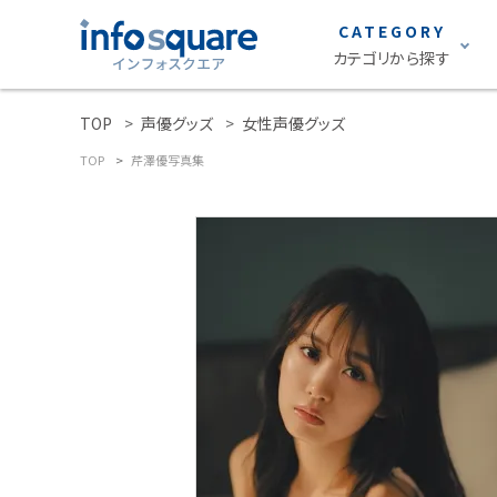
CATEGORY
カテゴリから探す
TOP
声優グッズ
女性声優グッズ
search
雑誌
TOP
芹澤優写真集
ACCOUNT MENU
声優グランプリ
ようこそ ゲスト 様
S Cawaii!
ロト・ナンバーズ
meeting_room
person
ログイン
新規会員登録
グラビア
カテゴリーから探す
STRiKE！
雑誌
EMO girl
S Cawaii! ME