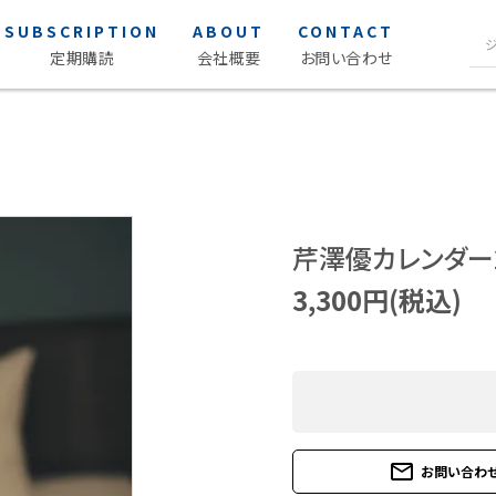
SUBSCRIPTION
ABOUT
CONTACT
定期購読
会社概要
お問い合わせ
声優写
S Cawaii! ME
ク
S Cawaii! ME
女性声優 
男性声優 
芹澤優カレンダー20
声優読み
3,300円(税込)
アイドル・タレント
ヒーロ
アイドル
薬屋のひ
タレント
mail_outline
お問い合わ