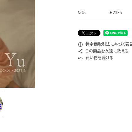
H2335
型番:
特定商取引法に基づく表記 
error_outline
この商品を友達に教える
share
買い物を続ける
undo