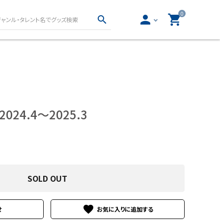
0
person
shopping_cart
search
真集・フォトブッ
声優グッズ
写真集・フォトブック
女性声優グッズ
写真集・フォトブック
男性声優グッズ
24.4～2025.3
物
ロト・ナンバーズ書籍・
ー文庫
グッズ
とりごと
ロト・ナンバーズ書籍
SOLD OUT
ロト・ナンバーズグッズ
開運グッズ
favorite
せ