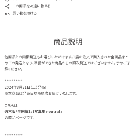
この商品を友達に教える
share
買い物を続ける
undo
商品説明
他商品との同梱発送もお選びいただけます。1度の注文で購入された全商品まと
めての発送となり、準備ができた商品からの順次発送ではございません。予めご了
承ください。
**********
2024年8月31日（土）発売！
※本商品は発売日以降順次お届けいたします。
こちらは
通常版『生田輝1st写真集 neutral』
の商品ページです。
**********