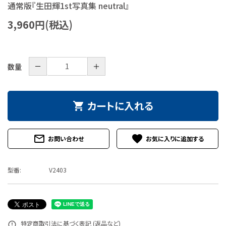
通常版『生田輝1st写真集 neutral』
特定商取引法について
3,960円(税込)
お問い合わせ
－
＋
数量
カートに入れる
shopping_cart
mail_outline
favorite
お問い合わせ
型番:
V2403
特定商取引法に基づく表記 (返品など)
error_outline