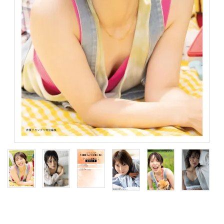
S Cawaii! ME
声優写真集・フォトブック
声優グッズ
グラビア
アイドル・タレント
ヒーロー文庫
ロト・ナンバーズ書籍・グッズ
ご利用ガイド
プライバシーポリシー