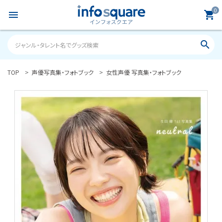
0
menu
shopping_cart
search
TOP
声優写真集・フォトブック
女性声優 写真集・フォトブック
search
ACCOUNT MENU
ようこそ ゲスト 様
meeting_room
person
ログイン
新規会員登録
カテゴリーから探す
雑誌