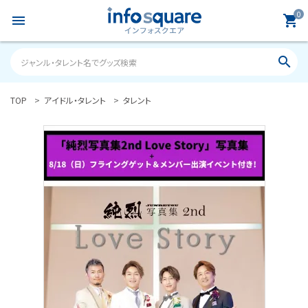
0
menu
shopping_cart
search
TOP
アイドル・タレント
タレント
search
ACCOUNT MENU
ようこそ ゲスト 様
meeting_room
person
ログイン
新規会員登録
カテゴリーから探す
雑誌