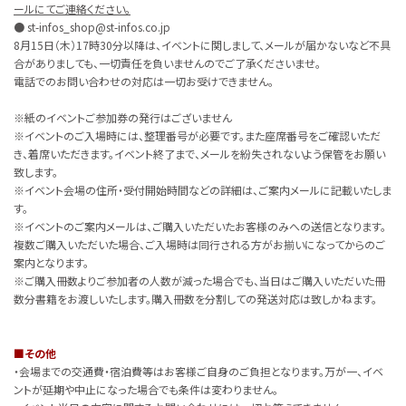
ールにてご連絡ください。
● st-infos_shop@st-infos.co.jp
8月15日（木）17時30分以降は、イベントに関しまして、メールが届かないなど不具
合がありましても、一切責任を負いませんのでご了承くださいませ。
電話でのお問い合わせの対応は一切お受けできません。
※紙のイベントご参加券の発行はございません
※イベントのご入場時には、整理番号が必要です。また座席番号をご確認いただ
き、着席いただきます。イベント終了まで、メールを紛失されないよう保管をお願い
致します。
※イベント会場の住所・受付開始時間などの詳細は、ご案内メールに記載いたしま
す。
※イベントのご案内メールは、ご購入いただいたお客様のみへの送信となります。
複数ご購入いただいた場合、ご入場時は同行される方がお揃いになってからのご
案内となります。
※ご購入冊数よりご参加者の人数が減った場合でも、当日はご購入いただいた冊
数分書籍をお渡しいたします。購入冊数を分割しての発送対応は致しかねます。
■その他
・会場までの交通費・宿泊費等はお客様ご自身のご負担となります。万が一、イベ
ントが延期や中止になった場合でも条件は変わりません。