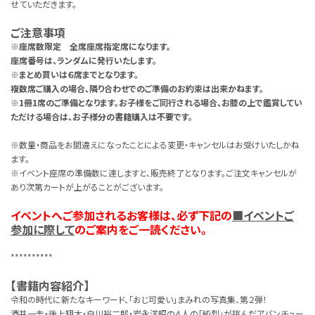
せていただきます。
ご注意事項
※座席数限定 全席座席指定席になります。
座席番号は、ランダムに発行いたします。
※まとめ買いは６席までとなります。
複数席ご購入の場合、隣り合わせでのご準備のお約束は出来かねます。
※1冊1席のご準備となります。お子様をご同行される場合、お膝の上で鑑賞してい
ただける場合は、お子様分の書籍購入は不要です。
※数量・商品をお間違えになったことによる変更・キャンセルはお受けいたしかね
ます。
※イベント座席の準備数に達しますと、販売終了となります。ご注文キャンセルが
あり次第カートが上がることがございます。
イベントへご参加されるお客様は、必ず下記の
■イベントご
参加に際して
のご案内をご一読ください。
**********
【書籍内容紹介】
令和の時代に新たなキーワード、「おじ可愛い」まみれの写真集、第２弾！
酒井一圭・後上翔太・白川裕二郎・岩永洋昭の４人の「純烈」が挑んだアバンチュー