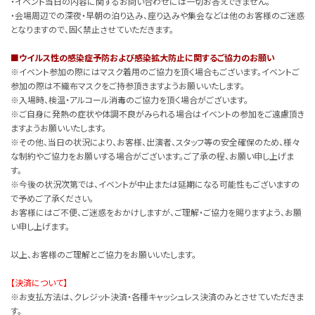
・イベント当日の内容に関するお問い合わせには一切お答えできません。
・会場周辺での深夜・早朝の泊り込み、座り込みや集会などは他のお客様のご迷惑
となりますので、固く禁止させていただきます。
■ウイルス性の感染症予防および感染拡大防止に関するご協力のお願い
※イベント参加の際にはマスク着用のご協力を頂く場合もございます。イベントご
参加の際は不織布マスクをご持参頂きますようお願いいたします。
※入場時、検温・アルコール消毒のご協力を頂く場合がございます。
※ご自身に発熱の症状や体調不良がみられる場合はイベントの参加をご遠慮頂き
ますようお願いいたします。
※その他、当日の状況により、お客様、出演者、スタッフ等の安全確保のため、様々
な制約やご協力をお願いする場合がございます。ご了承の程、お願い申し上げま
す。
※今後の状況次第では、イベントが中止または延期になる可能性もございますの
で予めご了承ください。
お客様にはご不便、ご迷惑をおかけしますが、ご理解・ご協力を賜りますよう、お願
い申し上げます。
以上、お客様のご理解とご協力をお願いいたします。
【決済について】
※お支払方法は、クレジット決済・各種キャッシュレス決済のみとさせていただきま
す。