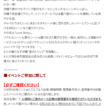
ルな一冊！
沖縄で夢のウエデイング旅行をテーマにいろいろなシーンがいっぱい。
沖縄で完全撮り下ろしで、リゾートプールでは水着で夏のシーンを満喫している爽
やかな姿、
チャペルではビシッと決まったタキシード姿に惚れ惚れ。メンバーとグンっと近づ
けるBBQシーンなど盛りだくさん。
その名も「Love Story」。
リアルなシーンも夢のシーンも織り交ぜた贅沢すぎる一冊は、純烈らしさ満載のサ
ービスショットがいっぱいでかっこいいはもちろんかわいい超え！かっこいい・かわ
いい・イケてる・ヤバすぎる……。
４人が織りなす沖縄“愛のトリップ”写真集に。
４人が語る純烈座談会は読み応えも抜群。ソロインタビューではQ &A方式で赤
裸々に答えてくれています。
**********
■イベントご参加に際して
【必ずご確認ください】
※8月9日頃インフォスクエアより会場・開催時間、整理番号及び、座席番号を記載
したイベントのご案内メールをお送り致します。
当日会場にて、
入場時にご案内メール記載の整理番号を確認させていただきます。
尚、メールが届かない場合は、
8月15日（木）17時30分までに下記アドレスまで、メ