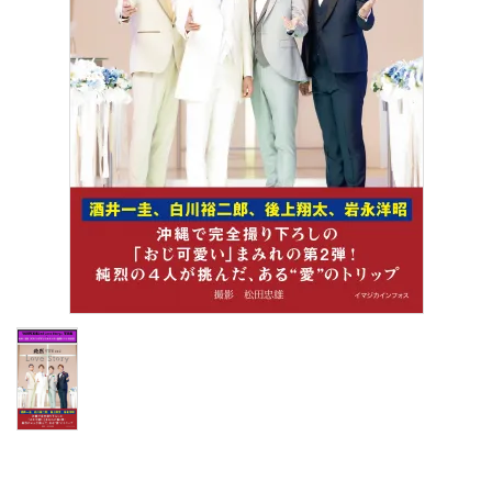
S Cawaii! ME
声優写真集・フォトブック
声優グッズ
グラビア
アイドル・タレント
ヒーロー文庫
ロト・ナンバーズ書籍・グッズ
ご利用ガイド
プライバシーポリシー