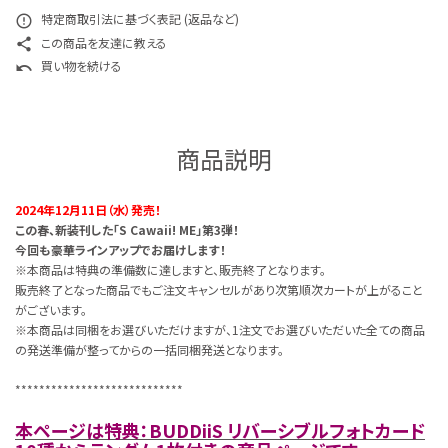
特定商取引法に基づく表記 (返品など)
error_outline
この商品を友達に教える
share
買い物を続ける
undo
商品説明
2024年12月11日（水）発売！
この春、新装刊した「S Cawaii! ME」第3弾！
今回も豪華ラインアップでお届けします！
※本商品は特典の準備数に達しますと、販売終了となります。
販売終了となった商品でもご注文キャンセルがあり次第順次カートが上がること
がございます。
※本商品は同梱をお選びいただけますが、1注文でお選びいただいた全ての商品
の発送準備が整ってからの一括同梱発送となります。
****************************
本ページは特典：BUDDiiS リバーシブルフォトカード