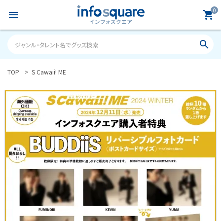
0
menu
shopping_cart
search
TOP
S Cawaii! ME
search
ACCOUNT MENU
ようこそ ゲスト 様
meeting_room
person
ログイン
新規会員登録
カテゴリーから探す
雑誌