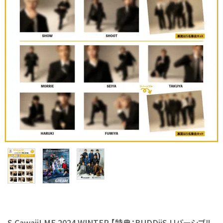
S Cawaii! ME
声優写真集・フォトブック
声優グッズ
グラビア
アイドル・タレント
ヒーロー文庫
ロト・ナンバーズ書籍・グッズ
ご利用ガイド
プライバシーポリシー
S Cawaii! ME 2024 WINTER 【特典：BUDDiiS リバーシブル