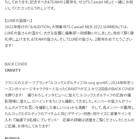
ちしております。記念すべき&TEAMの２周年を、ぜひ『S Cawaii! ME』と一緒にお祝
いしてくださったらうれしいです。
【LUNÉの皆様へ】
2022年発行の「＆AUDITION」大特集号『S Cawaii! MEN 2022 SUMMER』では、
LUNÉの皆さんの温かく、大きな反響に編集部一同感動いたしました。改めて厚く御
礼申し上げます。&TEAMの皆さん、そしてLUNÉの皆さん、２周年おめでとうござい
ます！
BACK COVER
CRAVITY
フランスのスポーツブランド「ルコックスポルティフ（le coq sportif）」2024年秋冬シ
ーズンのイメージキャラクターとなったCRAVITYがエスカワ２回目のBACK COVER
を飾ります！ 撮りおろしインタビューに加えて、ルコックスポルティフの広告の撮
影現場に潜入し、ビハインドをたくさん撮影してきました。メンバーの皆さんがフィ
ルムカメラでお互いを撮影した楽しいショットも満載！ そして、各メンバーが着用し
たルコックスポルティフのアイテムと同じデザイン・同色・同サイズに直筆サインを
入れて抽選で９名様にプレゼント！ 応募の詳細は誌面をご覧ください。たくさんの
ご応募、お待ちしております！
BUDDiiS