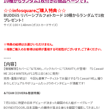
10種からランダム1枚付きの商品ページです。
☆☆infosquareご購入特典☆☆
BUDDiiS リバーシブルフォトカード 10種からランダムで1枚
プレゼント！
サイズ：100×148mm（ポストカードサイズ）
※特典の絵柄はお選びいただけません。
※複数ご購入のお客様は絵柄が重複する可能性がございます。ご了承ください。
*****
【内容】
【情報解禁】カバーに「＆TEAM」、バックカバーに「CRAVITY」が登場！ 『S Cawaii!
ME 2024 WINTER』が12月11日（水）に発売！
完売・重版が続出！ 今回も豪華アーティストでお届けする『S Cawaii! ME』。撮り
おろしビジュアルやボリュームたっぷりのインタビューが満載です！
&TEAM（COVER＆巻頭特集）
７月10日に待望の日本デビューが決まった韓国の６人組ボーイグループ
BOYNEXTDOOR。日本活動への期待が高まる彼らを韓国で撮影してきました！