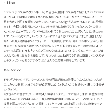
n.SSign
COSMO （n.SSignのファンネーム）の皆さん、前回n.SSignをご紹介した『S Cawaii!
ME 2024 SPRING』ではたくさんの反響をいただき、ありがとうございました！ 予
想を大きく上回る反響をいただいたことから、n.SSignがふたたびエスカワに登場し
ます！ 今回も撮影ではベストショットを次々に決めてくださったメンバーの皆さ
ん。インタビューでは、「メンバーに言われてうれしかったこと、笑ったこと。楽しかっ
たエピソード」など楽しいインタビューにたくさん答えてくださいました。前回大好
評だった購入者特典のミニフォトカードも実施します。今回は「シャボン玉ver.」。誌
面のクールな表情とはガラリと変わり、シャボン玉を吹くメンバーのかわいらしい
カットでお届けします。「シャボン玉を吹くのははじめて！」というメンバーもいて、皆
さんとても楽しみながら撮影してくださいました。抽選で９名様に直筆サイン入りチ
ェキプレゼントもありますので、たくさんのご応募お待ちしています。
キム・ムジュン
ドラマ『ブラックペアン シーズン２』での好演が光った俳優のキム・ムジュンさんが
エスカワに登場！大好きな（竹内）涼真ヒョン（お兄さん）のお話や、仲良しの俳優チ
ェ・ジョンヒ
ョプさんのお話まで、たっぷり約4,000字インタビューでお届けします！貴重な私物
公開もあるのでお楽しみに！ 購入者特典の撮影では、自らテーマの「告白」と小
道具を選んでくださり、楽しく撮影してくださいました。抽選で４名様に直筆サイン