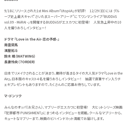
9/18にリリースされた1st Mini Album「UtopiiA」が好評！ 12/29（日）には グル
ープ史上最大キャパ"さいたまスーパーアリーナ"にてワンマンライブ「BUDDiiS
vol.09 - MiiRAI -」を開催するBUDDiiSがエスカワに初登場！ 人気急上昇中の10
人を撮りおろしインタビュー！
ドラマ 『Love in the Air-恋の予感-』
南雲奨馬
濱屋拓斗
鈴木 曉（WATWING）
長妻怜央（７ORDER）
日本でリメイクされることが決まり、期待が高まるタイの大人気ドラマ『Love in the
Air』。日本版のキャスト４名を撮りおろしインタビュー！ 抽選で直筆サイン入りチ
ェキプレゼントもありますので、たくさんのご応募お待ちしています。
マ・ドンソク
みんなのオッパ（お兄さん）、マブリーがエスカワに初登場！ 大ヒットシリーズ映画
『犯罪都市 PUNISHMENT』にまつわるインタビューを掲載。クールなマブリーから、
キュートなマブリーまで、映画のビハインドカット満載でお届けします。