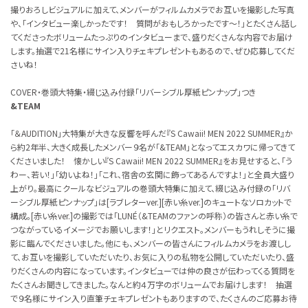
撮りおろしビジュアルに加えて、メンバーがフィルムカメラでお互いを撮影した写真
や、「インタビュー楽しかったです！ 質問がおもしろかったです〜！」とたくさん話し
てくださったボリュームたっぷりのインタビューまで、盛りだくさんな内容でお届け
します。抽選で21名様にサイン入りチェキプレゼントもあるので、ぜひ応募してくだ
さいね！
COVER・巻頭大特集・綴じ込み付録「リバーシブル厚紙ピンナップ」つき
&TEAM
「＆AUDITION」大特集が大きな反響を呼んだ『S Cawaii! MEN 2022 SUMMER』か
ら約2年半、大きく成長したメンバー９名が「&TEAM」となってエスカワに帰ってきて
くださいました！ 懐かしい『S Cawaii! MEN 2022 SUMMER』をお見せすると、「う
わー、若い！」「幼いよね！」「これ、宿舎の玄関に飾ってあるんですよ！」と全員大盛り
上がり。最高にクールなビジュアルの巻頭大特集に加えて、綴じ込み付録の「リバ
ーシブル厚紙ピンナップ」は[ラブレターver.][赤い糸ver.]のキュートなソロカットで
構成。[赤い糸ver.]の撮影では「LUNÉ（&TEAMのファンの呼称）の皆さんと赤い糸で
つながっているイメージでお願いします！」とリクエスト。メンバーもうれしそうに撮
影に臨んでくださいました。他にも、メンバーの皆さんにフィルムカメラをお渡しし
て、お互いを撮影していただいたり、お気に入りの私物を公開していただいたり、盛
りだくさんの内容になっています。インタビューでは仲の良さが伝わってくる質問を
たくさんお聞きしてきました。なんと約４万字のボリュームでお届けします！ 抽選
で９名様にサイン入り直筆チェキプレゼントもありますので、たくさんのご応募お待