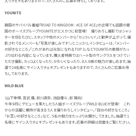
入りチェキもありますので、たくさんのご応募お待ちしております。
YOUNITE
韓国のサバイバル番組『ROAD TO KINGDOM : ACE OF ACE』の出場でも話題の韓
国のボーイズグループYOUNITEがエスカワに初登場！ 撮りおろし撮影ではシャッ
ターを切るたびに、スタッフや他のメンバーから「カッコいい！」と歓声が上がって、撮
影されてるメンバーも「写真が楽しみです！」とニッコリ。インタビューは、「メンバー
の好きなところ」「これがあれば元気になれるTOP３」などYOUNITEの素顔がたっ
ぷり伝わる内容になっています。購入者特典ではハート型のサングラスをつけてい
ただき撮影。カッコよくなったり、かわいくなったり、８人８様の魅力が楽しめます。抽
選で24名様にサイン入りチェキプレゼントもありますので、たくさんのご応募お待
ちしております。
WILD BLUE
（山下幸輝、宮武 颯、鈴川直弥、池田優斗、鈴 陽向）
今年９月にデビューを果たした５人組ボーイズグループWILD BLUEが登場！ これ
からの活躍に期待が高まる５人を撮りおろしインタビュー。「自分の好きなところ」
「お互いの好きなところ」など、５名の魅力をたっぷりお聞きしてきました。抽選で１
名様にサイン入りチェキプレゼントもあります。応募の詳細は誌面をご覧ください。