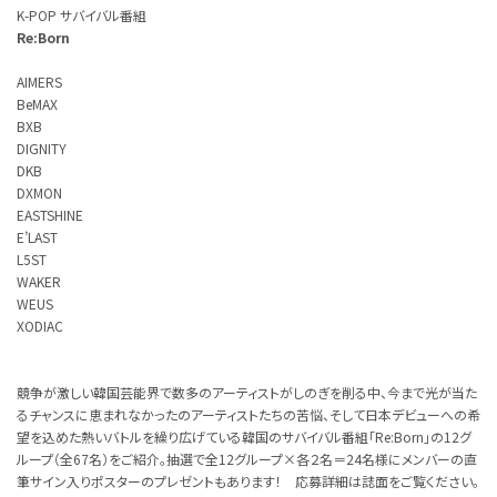
K-POP サバイバル番組
Re:Born
AIMERS
BeMAX
BXB
DIGNITY
DKB
DXMON
EASTSHINE
E’LAST
L5ST
WAKER
WEUS
XODIAC
競争が激しい韓国芸能界で数多のアーティストがしのぎを削る中、今まで光が当た
るチャンスに恵まれなかったのアーティストたちの苦悩、そして日本デビューへの希
望を込めた熱いバトルを繰り広げている韓国のサバイバル番組「Re:Born」の12グ
ループ（全67名）をご紹介。抽選で全12グループ×各２名＝24名様にメンバーの直
筆サイン入りポスターのプレゼントもあります！ 応募詳細は誌面をご覧ください。