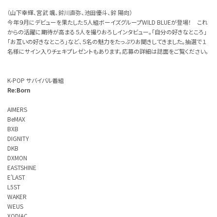
（山下幸輝、宮武 颯、鈴川直弥、池田優斗、鈴 陽向）
今年９月にデビューを果たした５人組ボーイズグループWILD BLUEが登場！ これ
からの活躍に期待が高まる５人を撮りおろしインタビュー。「自分の好きなところ」
「お互いの好きなところ」など、５名の魅力をたっぷりお聞きしてきました。抽選で１
名様にサイン入りチェキプレゼントもあります。応募の詳細は誌面をご覧ください。
K-POP サバイバル番組
Re:Born
AIMERS
BeMAX
BXB
DIGNITY
DKB
DXMON
EASTSHINE
E’LAST
L5ST
WAKER
WEUS
XODIAC