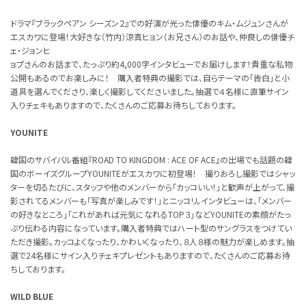
ドラマ『ブラックペアン シーズン２』での好演が光った俳優のキム・ムジュンさんが
エスカワに登場！大好きな（竹内）涼真ヒョン（お兄さん）のお話や、仲良しの俳優チ
ェ・ジョンヒ
ョプさんのお話まで、たっぷり約4,000字インタビューでお届けします！貴重な私物
公開もあるのでお楽しみに！ 購入者特典の撮影では、自らテーマの「告白」と小
道具を選んでくださり、楽しく撮影してくださいました。抽選で４名様に直筆サイン
入りチェキもありますので、たくさんのご応募お待ちしております。
YOUNITE
韓国のサバイバル番組『ROAD TO KINGDOM : ACE OF ACE』の出場でも話題の韓
国のボーイズグループYOUNITEがエスカワに初登場！ 撮りおろし撮影ではシャッ
ターを切るたびに、スタッフや他のメンバーから「カッコいい！」と歓声が上がって、撮
影されてるメンバーも「写真が楽しみです！」とニッコリ。インタビューは、「メンバー
の好きなところ」「これがあれば元気になれるTOP３」などYOUNITEの素顔がたっ
ぷり伝わる内容になっています。購入者特典ではハート型のサングラスをつけてい
ただき撮影。カッコよくなったり、かわいくなったり、８人８様の魅力が楽しめます。抽
選で24名様にサイン入りチェキプレゼントもありますので、たくさんのご応募お待
ちしております。
WILD BLUE