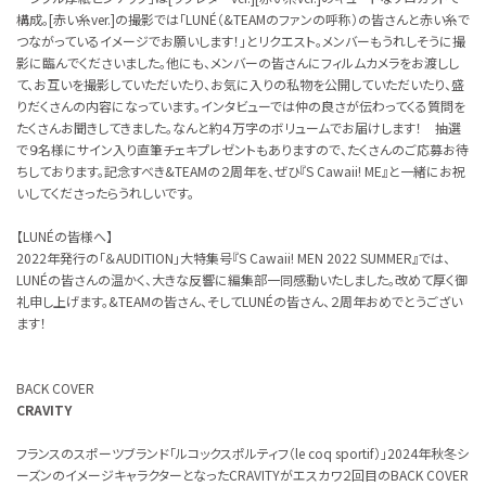
構成。[赤い糸ver.]の撮影では「LUNÉ（&TEAMのファンの呼称）の皆さんと赤い糸で
つながっているイメージでお願いします！」とリクエスト。メンバーもうれしそうに撮
影に臨んでくださいました。他にも、メンバーの皆さんにフィルムカメラをお渡しし
て、お互いを撮影していただいたり、お気に入りの私物を公開していただいたり、盛
りだくさんの内容になっています。インタビューでは仲の良さが伝わってくる質問を
たくさんお聞きしてきました。なんと約４万字のボリュームでお届けします！ 抽選
で９名様にサイン入り直筆チェキプレゼントもありますので、たくさんのご応募お待
ちしております。記念すべき&TEAMの２周年を、ぜひ『S Cawaii! ME』と一緒にお祝
いしてくださったらうれしいです。
【LUNÉの皆様へ】
2022年発行の「＆AUDITION」大特集号『S Cawaii! MEN 2022 SUMMER』では、
LUNÉの皆さんの温かく、大きな反響に編集部一同感動いたしました。改めて厚く御
礼申し上げます。&TEAMの皆さん、そしてLUNÉの皆さん、２周年おめでとうござい
ます！
BACK COVER
CRAVITY
フランスのスポーツブランド「ルコックスポルティフ（le coq sportif）」2024年秋冬シ
ーズンのイメージキャラクターとなったCRAVITYがエスカワ２回目のBACK COVER