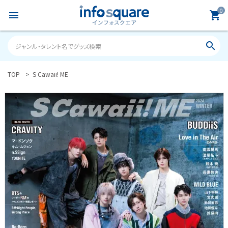
0
menu
shopping_cart
search
TOP
S Cawaii! ME
search
ACCOUNT MENU
ようこそ ゲスト 様
meeting_room
person
ログイン
新規会員登録
カテゴリーから探す
雑誌