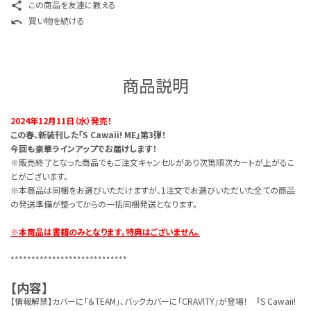
この商品を友達に教える
share
買い物を続ける
undo
商品説明
2024年12月11日（水）発売！
この春、新装刊した「S Cawaii! ME」第3弾！
今回も豪華ラインアップでお届けします！
※販売終了となった商品でもご注文キャンセルがあり次第順次カートが上がるこ
とがございます。
※本商品は同梱をお選びいただけますが、1注文でお選びいただいた全ての商品
の発送準備が整ってからの一括同梱発送となります。
※本商品は書籍のみとなります。特典はございません。
****************************
【内容】
【情報解禁】カバーに「＆TEAM」、バックカバーに「CRAVITY」が登場！ 『S Cawaii!