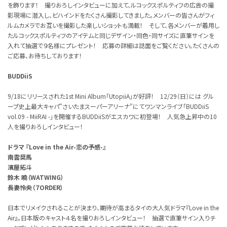
を飾ります！ 撮りおろしインタビューに加えて、ルコックスポルティフの広告の撮
影現場に潜入し、ビハインドをたくさん撮影してきました。メンバーの皆さんがフィ
ルムカメラでお互いを撮影した楽しいショットも満載！ そして、各メンバーが着用し
たルコックスポルティフのアイテムと同じデザイン・同色・同サイズに直筆サインを
入れて抽選で９名様にプレゼント！ 応募の詳細は誌面をご覧ください。たくさんの
ご応募、お待ちしております！
BUDDiiS
9/18にリリースされた1st Mini Album「UtopiiA」が好評！ 12/29（日）には グル
ープ史上最大キャパ"さいたまスーパーアリーナ"にてワンマンライブ「BUDDiiS
vol.09 - MiiRAI -」を開催するBUDDiiSがエスカワに初登場！ 人気急上昇中の10
人を撮りおろしインタビュー！
ドラマ 『Love in the Air-恋の予感-』
南雲奨馬
濱屋拓斗
鈴木 曉（WATWING）
長妻怜央（７ORDER）
日本でリメイクされることが決まり、期待が高まるタイの大人気ドラマ『Love in the
Air』。日本版のキャスト４名を撮りおろしインタビュー！ 抽選で直筆サイン入りチ