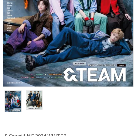
S Cawaii! ME
声優写真集・フォトブック
声優グッズ
グラビア
アイドル・タレント
ヒーロー文庫
ロト・ナンバーズ書籍・グッズ
ご利用ガイド
プライバシーポリシー
S Cawaii! ME 2024 WINTER