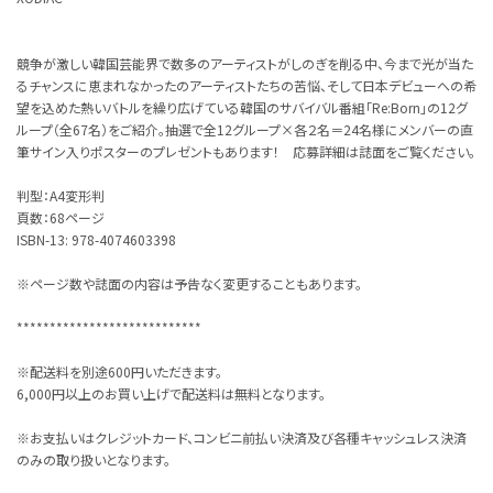
競争が激しい韓国芸能界で数多のアーティストがしのぎを削る中、今まで光が当た
るチャンスに恵まれなかったのアーティストたちの苦悩、そして日本デビューへの希
望を込めた熱いバトルを繰り広げている韓国のサバイバル番組「Re:Born」の12グ
ループ（全67名）をご紹介。抽選で全12グループ×各２名＝24名様にメンバーの直
筆サイン入りポスターのプレゼントもあります！ 応募詳細は誌面をご覧ください。
判型：A4変形判
頁数：68ページ
ISBN-13:‎ 978-4074603398
※ページ数や誌面の内容は予告なく変更することもあります。
****************************
※配送料を別途600円いただきます。
6,000円以上のお買い上げで配送料は無料となります。
※お支払いはクレジットカード、コンビニ前払い決済及び各種キャッシュレス決済
のみの取り扱いとなります。