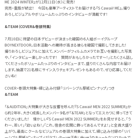
ME 2024 WINTER』が12月11日（水）に発売！
完売・重版が続出！ 今回も豪華アーティストでお届けする『S Cawaii! ME』。撮り
おろしビジュアルやボリュームたっぷりのインタビューが満載です！
&TEAM（COVER＆巻頭特集）
７月10日に待望の日本デビューが決まった韓国の６人組ボーイグループ
BOYNEXTDOOR。日本活動への期待が高まる彼らを韓国で撮影してきました！
撮りおろしビジュアルに加えて、メンバーがフィルムカメラでお互いを撮影した写真
や、「インタビュー楽しかったです！ 質問がおもしろかったです〜！」とたくさん話し
てくださったボリュームたっぷりのインタビューまで、盛りだくさんな内容でお届け
します。抽選で21名様にサイン入りチェキプレゼントもあるので、ぜひ応募してくだ
さいね！
COVER・巻頭大特集・綴じ込み付録「リバーシブル厚紙ピンナップ」つき
&TEAM
「＆AUDITION」大特集が大きな反響を呼んだ『S Cawaii! MEN 2022 SUMMER』か
ら約2年半、大きく成長したメンバー９名が「&TEAM」となってエスカワに帰ってきて
くださいました！ 懐かしい『S Cawaii! MEN 2022 SUMMER』をお見せすると、「う
わー、若い！」「幼いよね！」「これ、宿舎の玄関に飾ってあるんですよ！」と全員大盛り
上がり。最高にクールなビジュアルの巻頭大特集に加えて、綴じ込み付録の「リバ
ーシブル厚紙ピンナップ」は[ラブレターver.][赤い糸ver.]のキュートなソロカットで