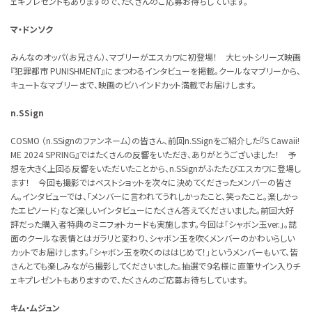
ェキプレゼントもありますので、たくさんのご応募お待ちしています。
マ・ドンソク
みんなのオッパ（お兄さん）、マブリーがエスカワに初登場！ 大ヒットシリーズ映画
『犯罪都市 PUNISHMENT』にまつわるインタビューを掲載。クールなマブリーから、
キュートなマブリーまで、映画のビハインドカット満載でお届けします。
n.SSign
COSMO （n.SSignのファンネーム）の皆さん、前回n.SSignをご紹介した『S Cawaii!
ME 2024 SPRING』ではたくさんの反響をいただき、ありがとうございました！ 予
想を大きく上回る反響をいただいたことから、n.SSignがふたたびエスカワに登場し
ます！ 今回も撮影ではベストショットを次々に決めてくださったメンバーの皆さ
ん。インタビューでは、「メンバーに言われてうれしかったこと、笑ったこと。楽しかっ
たエピソード」など楽しいインタビューにたくさん答えてくださいました。前回大好
評だった購入者特典のミニフォトカードも実施します。今回は「シャボン玉ver.」。誌
面のクールな表情とはガラリと変わり、シャボン玉を吹くメンバーのかわいらしい
カットでお届けします。「シャボン玉を吹くのははじめて！」というメンバーもいて、皆
さんとても楽しみながら撮影してくださいました。抽選で９名様に直筆サイン入りチ
ェキプレゼントもありますので、たくさんのご応募お待ちしています。
キム・ムジュン