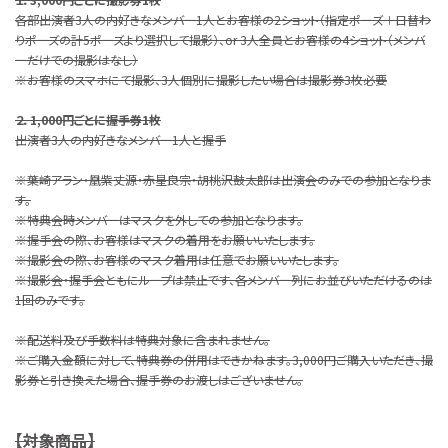
各部出演者3人の内好きなメンバー1人とお客様の2ショット（指定ポーズ＋日替わ
りポーズの計5ポーズより選択して撮影）、or 3人全員とお客様の4ショット（メンバ
ーだけでの撮影はなし）
※お客様のスマホにて撮影、3人個別に撮影したい場合は撮影券3枚必要
２．1,000円ごとに握手券1枚
出演者3人の内好きなメンバー1人と握手
※葉崎アラン・凰紫丈源・赤星良宗・胡桃沢鼓太郎は出演会のみでの参加となりま
す。
※特典会時メンバーはマスクを外しての参加となります。
※握手会の際、お客様はマスクの着用をお願いいたします。
※撮影会の際、お客様のマスク着用は任意でお願いいたします。
※撮影会・握手会ともにループは禁止です、各メンバー列にお並びいただけるのは
1回のみです。
※配送料及び手数料は特典対象に含まれません。
※ご購入金額に対して、特典券の併用はできかねます。3,000円ご購入いただき、撮
影券と引き換えた場合、握手券のお渡しはございません。
【対象商品】