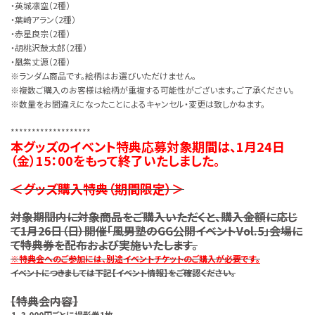
・英城凛空（2種）
・葉崎アラン（2種）
・赤星良宗（2種）
・胡桃沢鼓太郎（2種）
・凰紫丈源（2種）
※ランダム商品です。絵柄はお選びいただけません。
※複数ご購入のお客様は絵柄が重複する可能性がございます。ご了承ください。
※数量をお間違えになったことによるキャンセル・変更は致しかねます。
*******************
本グッズのイベント特典応募対象期間は、1月24日
（金）15：00をもって終了いたしました。
＜グッズ購入特典（期間限定）＞
対象期間内に対象商品をご購入いただくと、購入金額に応じ
て1月26日（日）開催「風男塾のGG公開イベントVol.5」会場に
て特典券を配布および実施いたします。
※特典会へのご参加には、別途イベントチケットのご購入が必要です。
イベントにつきましては下記【イベント情報】をご確認ください。
【特典会内容】
１．3,000円ごとに撮影券1枚