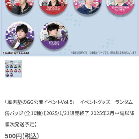
S Cawaii! ME
声優写真集・フォトブック
声優グッズ
グラビア
アイドル・タレント
ヒーロー文庫
ロト・ナンバーズ書籍・グッズ
「風男塾のGG公開イベントVol.5」 イベントグッズ ランダム
缶バッジ（全10種）【2025/1/31販売終了 2025年2月中旬以降
ご利用ガイド
順次発送予定】
プライバシーポリシー
500円(税込)