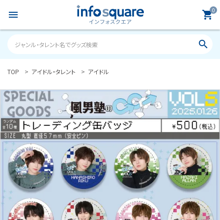
0
menu
shopping_cart
search
TOP
アイドル・タレント
アイドル
search
ACCOUNT MENU
ようこそ ゲスト 様
meeting_room
person
ログイン
新規会員登録
カテゴリーから探す
雑誌