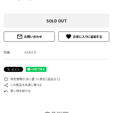
特定商取引法について
お問い合わせ
SOLD OUT
mail_outline
favorite
お問い合わせ
型番:
A2422-b
特定商取引法に基づく表記 (返品など)
error_outline
この商品を友達に教える
share
買い物を続ける
undo