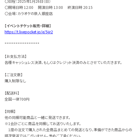
〇日程：2025年1月26日（日）
〇開場日時 12:00 開演日時 13:00 終演日時 20:15
〇会場：カラオケの鉄人銀座店
【イベントチケット販売・詳細】
https://t.livepocket.jp/e/5jir2
*******************
【お支払方法】
各種キャッシュレス決済、もしくはクレジット決済のみとさせていただきます。
【ご注文数】
購入制限なし
【配送料】
全国一律700円
【同梱】
他の同梱可能商品と一緒に発送できます。
※1会計ごとに商品を同梱してお送りいたします。
1度の注文で購入された全商品まとめての発送となり、準備ができた商品からの
順次発送ではございません。予めご了承ください。