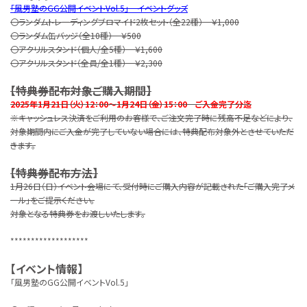
「風男塾のGG公開イベントVol.5」 イベントグッズ
〇ランダムトレーディングブロマイド2枚セット（全22種） ￥1,000
〇ランダム缶バッジ（全10種） ￥500
〇アクリルスタンド（個人/全5種） ￥1,600
〇アクリルスタンド（全員/全1種） ￥2,300
【特典券配布対象ご購入期間】
2025年1月21日（火）12：00～1月24日（金）15：00 ご入金完了分迄
※キャッシュレス決済をご利用のお客様で、ご注文完了時に残高不足などにより、
対象期間内にご入金が完了していない場合には、特典配布対象外とさせていただ
きます。
【特典券配布方法】
1月26日（日）イベント会場にて、受付時にご購入内容が記載された「ご購入完了メ
ール」をご提示ください。
対象となる特典券をお渡しいたします。
*******************
【イベント情報】
「風男塾のGG公開イベントVol.5」