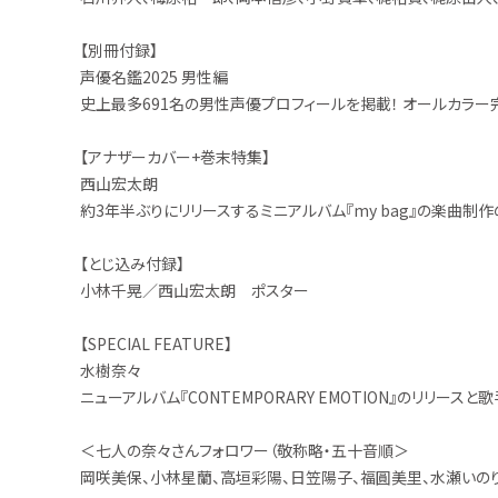
【別冊付録】
声優名鑑2025 男性編
史上最多691名の男性声優プロフィールを掲載！ オールカラー
【アナザーカバー+巻末特集】
西山宏太朗
約3年半ぶりにリリースするミニアルバム『my bag』の楽曲制
【とじ込み付録】
小林千晃／西山宏太朗 ポスター
【SPECIAL FEATURE】
水樹奈々
ニューアルバム『CONTEMPORARY EMOTION』のリリ
＜七人の奈々さんフォロワー（敬称略・五十音順＞
岡咲美保、小林星蘭、高垣彩陽、日笠陽子、福圓美里、水瀬いの