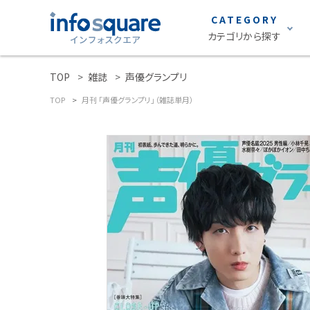
CATEGORY
カテゴリから探す
TOP
雑誌
声優グランプリ
search
雑誌
TOP
月刊 「声優グランプリ」（雑誌単月）
ACCOUNT MENU
声優グランプリ
ようこそ ゲスト 様
S Cawaii!
ロト・ナンバーズ
meeting_room
person
ログイン
新規会員登録
グラビア
カテゴリーから探す
STRiKE！
雑誌
EMO girl
S Cawaii! ME