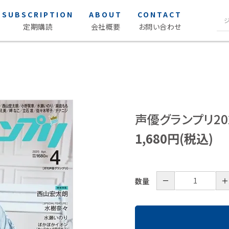
SUBSCRIPTION
ABOUT
CONTACT
定期購読
会社概要
お問い合わせ
声優写
S Cawaii! ME
ク
S Cawaii! ME
女性声優 
男性声優 
声優グランプリ20
声優読み
1,680円(税込)
アイドル・タレント
ヒーロ
アイドル
薬屋のひ
－
＋
数量
タレント