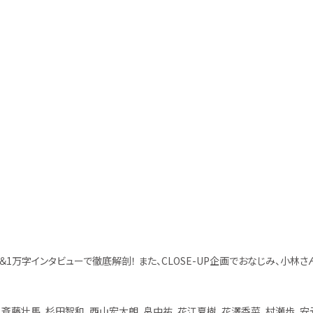
＆1万字インタビューで徹底解剖！ また、CLOSE-UP企画でおなじみ、小
、斉藤壮馬、杉田智和、西山宏太朗、畠中祐、花江夏樹、花澤香菜、村瀬歩、安