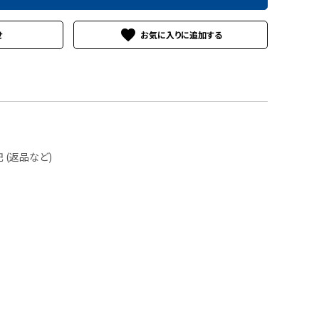
favorite
せ
(返品など)