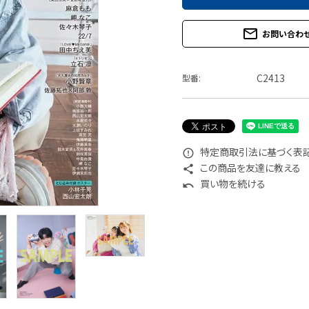
mail_outline
お問い合わ
C2413
型番:
特定商取引法に基づく表記 
error_outline
この商品を友達に教える
share
買い物を続ける
undo