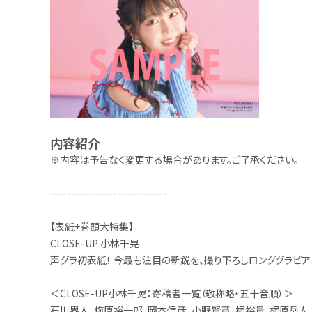
内容紹介
※内容は予告なく変更する場合があります。ご了承ください。
----------------------------
【表紙+巻頭大特集】
CLOSE-UP 小林千晃
声グラ初表紙！ 今最も注目の新鋭を、撮り下ろしロンググラビア
＜CLOSE-UP小林千晃：寄稿者一覧（敬称略・五十音順）＞
石川界人、梅原裕一郎、岡本信彦、小野賢章、梶裕貴、梶原岳人