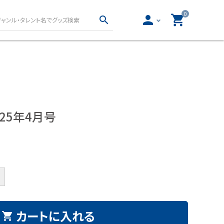
0
person
shopping_cart
search
真集・フォトブッ
声優グッズ
写真集・フォトブック
女性声優グッズ
写真集・フォトブック
男性声優グッズ
25年4月号
物
ロト・ナンバーズ書籍・
ー文庫
グッズ
とりごと
ロト・ナンバーズ書籍
ロト・ナンバーズグッズ
開運グッズ
カートに入れる
shopping_cart