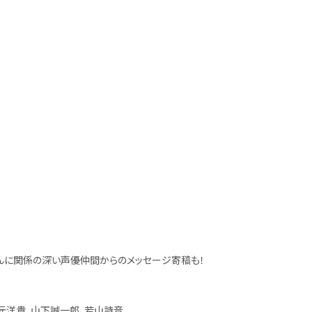
林さんに関係の深い声優仲間からのメッセージ寄稿も！
元洋貴、山下誠一郎、若山詩音