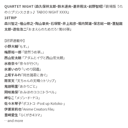
QUARTET NIGHT（森久保祥太郎・鈴木達央・蒼井翔太・前野智昭）
『劇場版 うた
の☆プリンスさまっ♪ TABOO NIGHT XXXX』
18TRIP
森川智之・檜山修之・陶山章央・石塚堅・井上和彦・堀内賢雄・保志総一朗・置鮎龍
太郎・遊佐浩二
『おまえらのためだろ！第60弾』
【好評連載中】
小野大輔
「もす。」
梅原裕一郎
「徒然うめ草。」
西山宏太朗
「アダムとイヴと西山宏太朗」
水樹奈々
「奈々が行く!!」
水瀬いのり
「いのり図鑑」
上坂すみれ
「同志諸君に告ぐ」
雨宮天
「天ちゃんの天晴☆トリップ」
鬼頭明里
「あかりごと」
岡咲美保
「おみほのココニトラベル」
岬なこ
「メゾン・ド・ナコ」
佐々木琴子
「ポストコ -Post up Kotoko-」
伊瀬茉莉也
「Anime Creators File」
豊崎愛生
「らくがき4コマ」
…and more