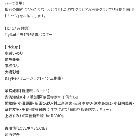
バーで登場！
梅雨の季節にぴったりなしっとりとした浴衣グラビア＆声優グランプリ恒例企画「#
トリセツ」をお届けします。
【とじ込み付録】
TrySail／矢野妃菜喜ポスター
【Pickup】
水瀬いのり
前島亜美
来栖りん
大橋彩香
DayRe:
（ミュージックレイン三期生）
羊宮妃那
【新連載スタート！】
安済知佳＆市ノ瀬加那
『紫雲寺家の子供たち』
関根瞳・小澤麗那・新田ひより・村上奈津実・天音ゆかり・涼本あきほ・小日向美香・
薄井友里・千春・佐藤日向
シネマダミス『超時空捜査隊マルキュー』
上坂すみれ
『声優新幹線 the RADIO』
古川慎
「LOVE♥MEGANE」
河西健吾