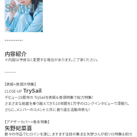
**********
内容紹介
※内容は予告なく変更する場合があります。ご了承ください。
---------
【表紙+巻頭大特集】
TrySail
CLOSE-UP
デビュー10周年の TrySailを表紙＆巻頭特集で総力特集！
さまざまな局面を乗り越えてきた10年間を1万字のロングインタビューで深掘り。
さらに、メンバーのコメントと共に振り返る活動年表も！
【アナザーカバー+巻末特集】
矢野妃菜喜
数々の作品でヒロインを演じ、ますます注目の集まる矢野さんが初ソロ特集＆初カ