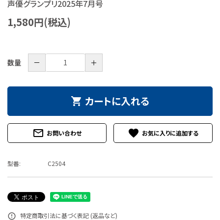
声優グランプリ2025年7月号
特定商取引法について
1,580円(税込)
お問い合わせ
－
＋
数量
カートに入れる
shopping_cart
mail_outline
favorite
お問い合わせ
型番:
C2504
特定商取引法に基づく表記 (返品など)
error_outline