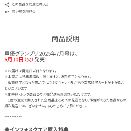
この商品を友達に教える
share
買い物を続ける
undo
商品説明
声優グランプリ 2025年7月号は、
6月10日（火）
発売！
※お届けは発売日以降となります。
※本商品は特典準備数に達しますと、販売終了となります。
販売終了となった商品でもご注文キャンセルがあり次第順次カートが上がるこ
とがございます。
※他書籍・ムック商品との同梱発送もお選びいただけます。
1度の注文で購入された全商品まとめての発送となり、準備ができた商品からの
順次発送ではございません。あらかじめご了承ください。
**********
◆インフォスクエア購入特典