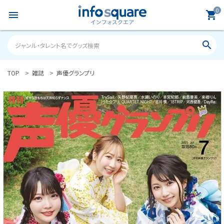
0
menu
shopping_cart
search
TOP
雑誌
声優グランプリ
search
ACCOUNT MENU
ようこそ ゲスト 様
meeting_room
person
ログイン
新規会員登録
カテゴリーから探す
雑誌