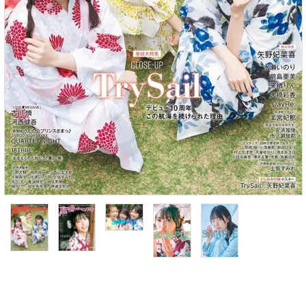
S Cawaii! ME
声優写真集・フォトブック
声優グッズ
グラビア
アイドル・タレント
ヒーロー文庫
ロト・ナンバーズ書籍・グッズ
ご利用ガイド
プライバシーポリシー