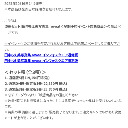
2025年10月6日（月）発売！
※本商品は発売日以降順次お届けいたします。
こちらは
【5冊セット】田中ちえ美写真集 reveal＜早期予約イベント対象商品＞
の商品ペ
ージです。
※イベントへのご参加を希望されないお客様は下記商品ページよりご購入下さ
い。
田中ちえ美写真集 revealインフォスクエア通常版
田中ちえ美写真集 revealインフォスクエア限定版
＜セット種（全3種）＞
１．通常版5冊（19,250円 税込)
２．通常版4冊・限定版1冊（22,550円 税込)
３．通常版3冊・限定版2冊（25,850円 税込)
※必ずプルダウンよりご希望商品をお選びください
※数量・商品をお間違えになったことによる変更・キャンセルはお受けいたしかね
ます。
※特典の準備数に達しますと、販売終了となります。ご注文キャンセルがあり次第
カートが上がることがございます。