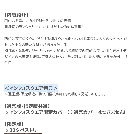
【内容紹介】
田中ちえ美がマカオで魅せる「オトナの表情」
――自身初のランジェリーカットに挑戦した2nd写真集！
西洋と東洋の文化が混在する煌びやかな街・マカオを舞台に、大人の女性へと成
長した彼女の新たな魅力が詰まった一冊。
初挑戦となるランジェリーカットに加え、より繊細で内面的な美しさを引き出すデ
ザインの水着姿も披露。等身大の彼女が持つ美しさを、最大限に捉えたカットにも
注目。
＜インフォスクエア特典＞
※通常版・限定版 各ご購入冊数分特典を同梱して発送いたします。
【通常版・限定版共通】
☆インフォスクエア限定カバー（※通常カバーはつきません）
【限定版】
☆B2タペストリー