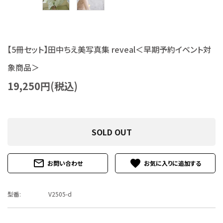
特定商取引法について
お問い合わせ
【5冊セット】田中ちえ美写真集 reveal＜早期予約イベント対
象商品＞
19,250円(税込)
SOLD OUT
mail_outline
favorite
お問い合わせ
型番:
V2505-d