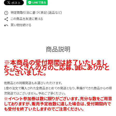
特定商取引法に基づく表記 (返品など)
error_outline
この商品を友達に教える
share
買い物を続ける
undo
商品説明
※本商品の受付期間は終了いたしまし
た。たくさんの方のご応募、誠にありがと
うございました。
他商品との同梱発送もお選びいただけます。
1度の注文で購入された全商品まとめての発送となり、準備ができた商品からの順
次発送ではございません。予めご了承ください。
※イベント参加券は数に限りがございます。充分な数をご用意
しておりますが、販売予定枚数に達した場合は、受付期間内で
も受付を終了いたしますのでご注意ください。