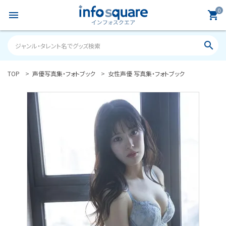
0
menu
shopping_cart
search
TOP
声優写真集・フォトブック
女性声優 写真集・フォトブック
search
ACCOUNT MENU
ようこそ ゲスト 様
meeting_room
person
ログイン
新規会員登録
カテゴリーから探す
雑誌