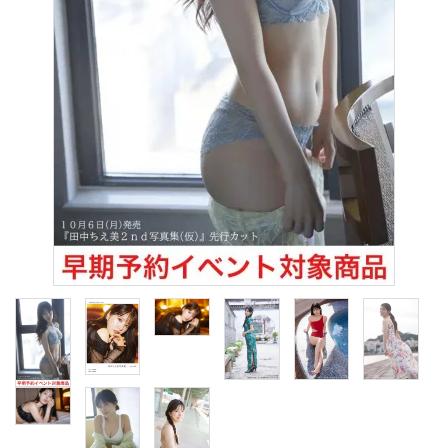
S Cawaii! ME
声優写真集・フォトブック
声優グッズ
グラビア
アイドル・タレント
ヒーロー文庫
ロト・ナンバーズ書籍・グッズ
ご利用ガイド
プライバシーポリシー