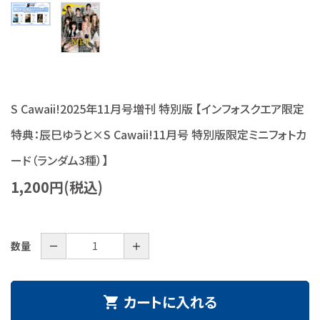
S Cawaii! ME
声優写真集・フォトブック
声優グッズ
S Cawaii!2025年11月号増刊 特別版 【インフォスクエア限定
グラビア
特典：辰巳ゆうと×S Cawaii!11月号 特別版限定ミニフォトカ
アイドル・タレント
ード（ランダム3種）】
1,200円(税込)
ヒーロー文庫
ロト・ナンバーズ書籍・グッズ
－
＋
数量
ご利用ガイド
プライバシーポリシー
カートに入れる
shopping_cart