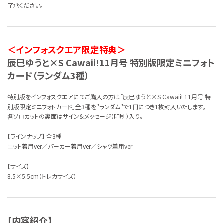
了承ください。
＜インフォスクエア限定特典＞
辰巳ゆうと×S Cawaii!11月号 特別版限定ミニフォト
カード（ランダム3種）
特別版をインフォスクエアにてご購入の方は「辰巳ゆうと×S Cawaii! 11月号 特
別版限定ミニフォトカード」全3種を＂ランダム＂で1冊につき1枚封入いたします。
各ソロカットの裏面はサイン＆メッセージ（印刷）入り。
【ラインナップ】 全3種
ニット着用ver／パーカー着用ver／シャツ着用ver
【サイズ】
8.5×5.5cm（トレカサイズ）
【内容紹介】