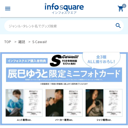
0
menu
shopping_cart
search
TOP
雑誌
S Cawaii!
search
ACCOUNT MENU
ようこそ ゲスト 様
meeting_room
person
ログイン
新規会員登録
カテゴリーから探す
雑誌