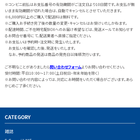
※コンビニ前払はお支払番号の有効期間がご注文日より10日間です。お支払が無
いまま有効期間が切れた場合は、自動でキャンセルとさせていただきます。
※6,000円以上のご購入で配送料は無料です。
※ご購入お手続き完了後の数量の変更・キャンセルはお受けいたしかねます。
※配達時間、ご不在時宅配BOXへのお届け希望などは、発送メールでお知らせす
るお問合せ番号にて、配送業者へ直接ご指定ください。
※お支払いは予約時・注文時に発生いたします。
お支払いを確認した後、発送をいたします。
なお、予約商品の発送は商品の発売日以降順次行います。
ご不明なことがありましたら
問い合わせフォーム
よりお問い合わせください。
受付時間：平日10：00～17：00（土日祝日・年末年始を除く）
※お問い合わせ内容によっては、対応にお時間をいただく場合がございます。あら
かじめご了承ください。
CATEGORY
雑誌