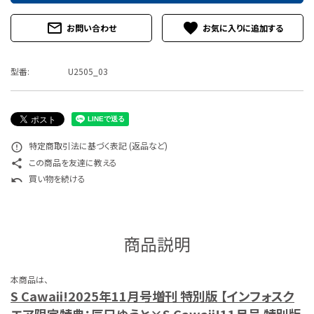
特定商取引法について
mail_outline
favorite
お問い合わせ
お問い合わせ
型番:
U2505_03
特定商取引法に基づく表記 (返品など)
error_outline
この商品を友達に教える
share
買い物を続ける
undo
商品説明
本商品は、
S Cawaii!2025年11月号増刊 特別版 【インフォスク
エア限定特典：辰巳ゆうと×S Cawaii!11月号 特別版