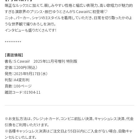
端正なルックスに加えて、親しみやすい性格と幅広い表現力、高い歌唱力が魅力的
すぎる演歌界のプリンス・辰巳ゆうとさんがS Cawaii!に初登場♡
ニット、パーカー、シャツの3スタイルを着用していただき、日常を切り取ったかのよ
うな世界観で撮りおろしを決行。
インタビューも盛りだくさんです！
*********
【書誌情報】
書名：S Cawaii! 2025年11月号増刊 特別版
定価：1200円（税込）
発売：2025年9月17日（水）
判型：A4変形判
頁数：100ページ
雑誌コード：01904-11
※お支払方法は、クレジットカード、コンビニ前払い決済、キャッシュレス決済、代金
引換をご利用いただけます。
※各種キャッシュレス決済はご注文日より5日以内にご入金がない場合、自動キャ
ンセルといたします。