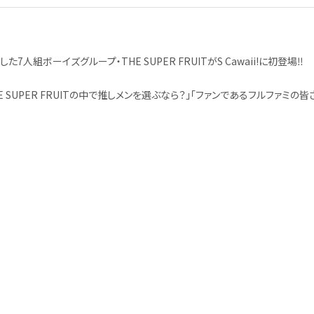
組ボーイズグループ・THE SUPER FRUITがS Cawaii!に初登場‼
SUPER FRUITの中で推しメンを選ぶなら？」「ファンであるフルファミの