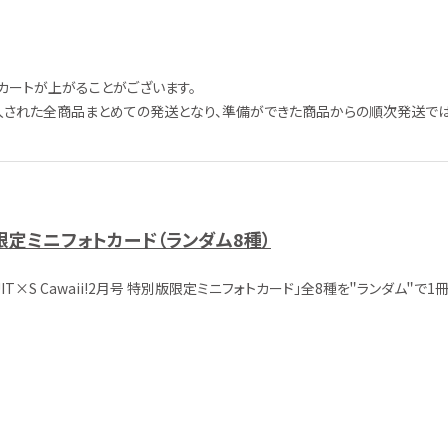
ートが上がることがございます。
された全商品まとめての発送となり、準備ができた商品からの順次発送では
特別版限定ミニフォトカード（ランダム8種）
IT×S Cawaii!2月号 特別版限定ミニフォトカード」全8種を＂ランダム＂で