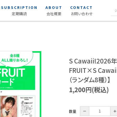
SUBSCRIPTION
ABOUT
CONTACT
定期購読
会社概要
お問い合わせ
声優写
S Cawaii! ME
ク
S Cawaii! ME
女性声優 
男性声優 
S Cawaii!202
声優読み
FRUIT×S Ca
アイドル・タレント
ヒーロ
（ランダム8種）】
1,200円(税込)
アイドル
薬屋のひ
タレント
－
＋
数量