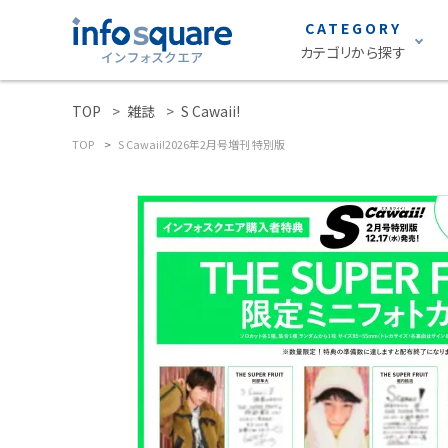
CATEGORY
カテゴリから探す
TOP
雑誌
S Cawaii!
search
雑誌
TOP
S Cawaii!2026年2月号増刊 特別版
ACCOUNT MENU
声優グランプリ
ようこそ ゲスト 様
S Cawaii!
ロト・ナンバーズ
meeting_room
person
ログイン
新規会員登録
グラビア
カテゴリーから探す
STRiKE！
雑誌
EMO girl
S Cawaii! ME