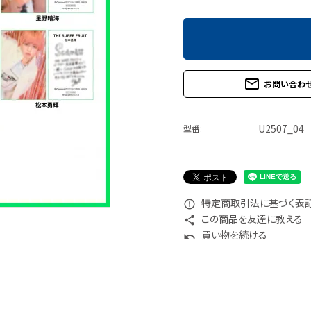
mail_outline
お問い合わ
U2507_04
型番:
特定商取引法に基づく表記 
error_outline
この商品を友達に教える
share
買い物を続ける
undo