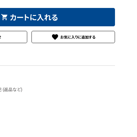
カートに入れる
shopping_cart
favorite
せ
(返品など)