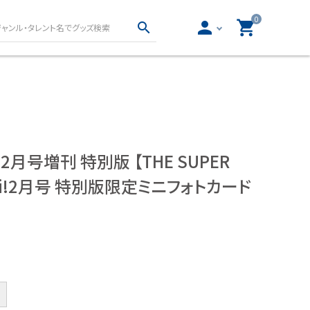
0
person
shopping_cart
search
真集・フォトブッ
声優グッズ
写真集・フォトブック
女性声優グッズ
写真集・フォトブック
男性声優グッズ
6年2月号増刊 特別版 【THE SUPER
物
waii!2月号 特別版限定ミニフォトカード
ロト・ナンバーズ書籍・
ー文庫
グッズ
とりごと
ロト・ナンバーズ書籍
ロト・ナンバーズグッズ
開運グッズ