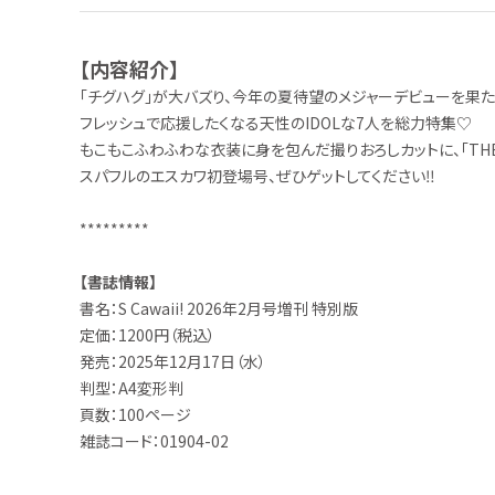
【内容紹介】
「チグハグ」が大バズり、今年の夏待望のメジャーデビューを果たした7人
フレッシュで応援したくなる天性のIDOLな7人を総力特集♡
もこもこふわふわな衣装に身を包んだ撮りおろしカットに、「THE 
スパフルのエスカワ初登場号、ぜひゲットしてください‼
*********
【書誌情報】
書名：S Cawaii! 2026年2月号増刊 特別版
定価：1200円（税込）
発売：2025年12月17日（水）
判型：A4変形判
頁数：100ページ
雑誌コード：01904-02