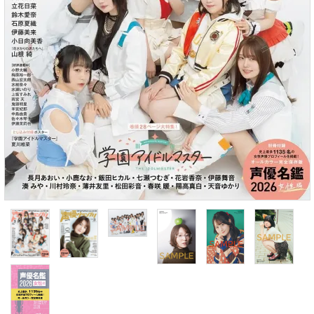
S Cawaii! ME
声優写真集・フォトブック
声優グッズ
グラビア
アイドル・タレント
ヒーロー文庫
ロト・ナンバーズ書籍・グッズ
ご利用ガイド
プライバシーポリシー