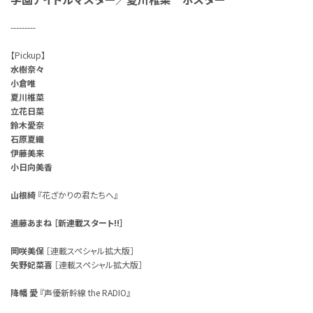
---------
【Pickup】
水樹奈々
小倉唯
夏川椎菜
立花日菜
鈴木愛奈
石原夏織
伊藤美来
小日向美香
山根綺
『花ざかりの君たちへ』
進藤あまね ［新連載スタート!!］
岡咲美保
［連載スペシャル拡大版］
矢野妃菜喜
［連載スペシャル拡大版］
降幡 愛
『声優新幹線 the RADIO』