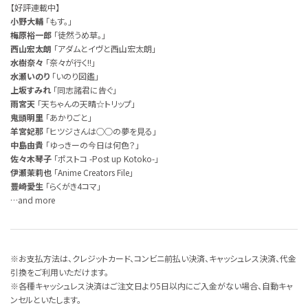
【好評連載中】
小野大輔
「もす。」
梅原裕一郎
「徒然うめ草。」
西山宏太朗
「アダムとイヴと西山宏太朗」
水樹奈々
「奈々が行く!!」
水瀬いのり
「いのり図鑑」
上坂すみれ
「同志諸君に告ぐ」
雨宮天
「天ちゃんの天晴☆トリップ」
鬼頭明里
「あかりごと」
羊宮妃那
「ヒツジさんは○○の夢を見る」
中島由貴
「ゆっきーの今日は何色？」
佐々木琴子
「ポストコ -Post up Kotoko-」
伊瀬茉莉也
「Anime Creators File」
豊崎愛生
「らくがき4コマ」
…and more
※お支払方法は、クレジットカード、コンビニ前払い決済、キャッシュレス決済、代金
引換をご利用いただけます。
※各種キャッシュレス決済はご注文日より5日以内にご入金がない場合、自動キャ
ンセルといたします。