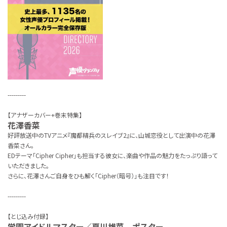
---------
【アナザーカバー+巻末特集】
花澤香菜
好評放送中のTVアニメ『魔都精兵のスレイブ2』に、山城恋役として出演中の花澤
香菜さん。
EDテーマ「Cipher Cipher」も担当する彼女に、楽曲や作品の魅力をたっぷり語って
いただきました。
さらに、花澤さんご自身をひも解く「Cipher（暗号）」も注目です！
---------
【とじ込み付録】
学園アイドルマスター／夏川椎菜 ポスター