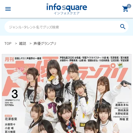
0
menu
shopping_cart
search
TOP
雑誌
声優グランプリ
search
ACCOUNT MENU
ようこそ ゲスト 様
meeting_room
person
ログイン
新規会員登録
カテゴリーから探す
雑誌