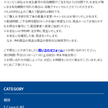
※コンビニ前払はお支払番号の有効期間がご注文日より10日間です。お支払が無
いまま有効期間が切れた場合は、自動でキャンセルとさせていただきます。
※6,000円以上のご購入で配送料は無料です。
※ご購入お手続き完了後の数量の変更・キャンセルはお受けいたしかねます。
※配達時間、ご不在時宅配BOXへのお届け希望などは、発送メールでお知らせす
るお問合せ番号にて、配送業者へ直接ご指定ください。
※お支払いは予約時・注文時に発生いたします。
お支払いを確認した後、発送をいたします。
なお、予約商品の発送は商品の発売日以降順次行います。
ご不明なことがありましたら
問い合わせフォーム
よりお問い合わせください。
受付時間：平日10：00～17：00（土日祝日・年末年始を除く）
※お問い合わせ内容によっては、対応にお時間をいただく場合がございます。あら
かじめご了承ください。
CATEGORY
雑誌
S Cawaii! ME