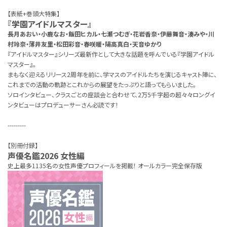
【表紙+巻頭大特集】
『学園アイドルマスター』
長月あおい・小鹿なお・飯田ヒカル・七瀬つむぎ・花岩香奈・伊藤舞音・湊みや・川
村玲奈・薄井友里・松田彩音・春咲暖・陽高真白・天音ゆかり
『アイドルマスター』シリーズ最新作として大きな話題を呼んでいる『学園アイドル
マスター』。
まもなく迎えるリリース2周年を前に、学マスのアイドルたちを演じるキャスト陣に、
これまでの活動の軌跡とこれからの展望をたっぷりと語ってもらいました。
ソロインタビュー、クラスごとの座談会と合わせて、2万5千字超の超々々ロングイ
ンタビューはプロデューサーさん必読です！
---------
【別冊付録】
声優名鑑2026 女性編
史上最多1135名の女性声優プロフィールを掲載！ オールカラー完全保存版