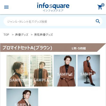
0
menu
shopping_cart
search
TOP
声優グッズ
男性声優グッズ
search
ACCOUNT MENU
ようこそ ゲスト 様
meeting_room
person
ログイン
新規会員登録
カテゴリーから探す
雑誌