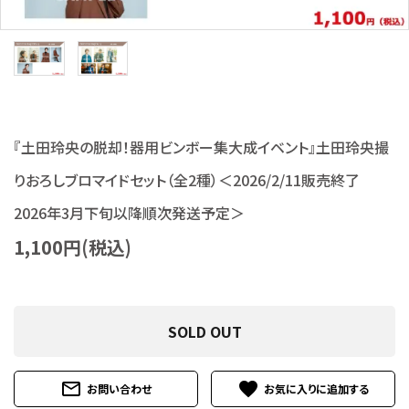
S Cawaii! ME
声優写真集・フォトブック
声優グッズ
『土田玲央の脱却！器用ビンボー集大成イベント』土田玲央撮
グラビア
りおろしブロマイドセット（全2種）＜2026/2/11販売終了
アイドル・タレント
2026年3月下旬以降順次発送予定＞
ヒーロー文庫
1,100円(税込)
ロト・ナンバーズ書籍・グッズ
SOLD OUT
ご利用ガイド
プライバシーポリシー
mail_outline
favorite
お問い合わせ