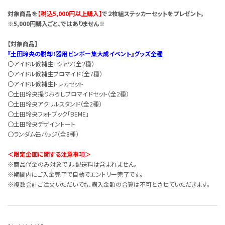
対象商品を
【税込5,000円以上購入】
で２枚組ステッカーセットをプレゼント。
※5,000円購入ごと、ではありません※
【対象商品】
『土田玲央の脱却！器用ビンボー集大成イベント』グッズ全種
〇アイドル候補生Tシャツ（全2種）
〇アイドル候補生ブロマイド（全7種）
〇アイドル候補生トレカセット
〇土田玲央撮りおろしブロマイドセット（全2種）
〇土田玲央アクリルスタンド（全2種）
〇土田玲央フォトブック「BEME」
〇土田玲央デザイントート
〇ランダム缶バッジ（全8種）
＜限定企画に関する注意事項＞
※商品代金のみ対象です。配送料は含まれません。
※期間内にご入金完了で自動でエントリー完了です。
※複数会計ご注文いただいても、購入金額の合算は不可とさせていただきます。