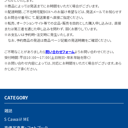
ンセルといたします。
※商品によっては発送までにお時間をいただく場合がございます。
※配達時間、ご不在時宅配BOXへのお届け希望などは、発送メールでお知らせす
るお問合せ番号にて、配送業者へ直接ご指定ください。
※転売、オークションサイト等での出品・販売を目的とした購入申し込みは、 直接
または第三者を通じた申し込みを問わず、 固くお断りしています。
※お支払いは予約時・注文時に発生いたします。
なお、予約商品の発送は商品ページ記載の発送時期をご確認ください。
ご不明なことがありましたら
問い合わせフォーム
よりお問い合わせください。
受付時間：平日10：00～17：00（土日祝日・年末年始を除く）
※お問い合わせ内容によっては、対応にお時間をいただく場合がございます。あら
かじめご了承ください。
CATEGORY
雑誌
S Cawaii! ME
声優写真集・フォトブック