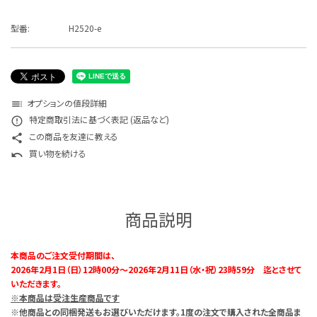
特定商取引法について
型番:
H2520-e
お問い合わせ
オプションの値段詳細
toc
特定商取引法に基づく表記 (返品など)
error_outline
この商品を友達に教える
share
買い物を続ける
undo
商品説明
本商品のご注文受付期間は、
2026年2月1日（日）12時00分～2026年2月11日（水・祝）23時59分 迄とさせて
いただきます。
※本商品は受注生産商品です
※他商品との同梱発送もお選びいただけます。1度の注文で購入された全商品ま