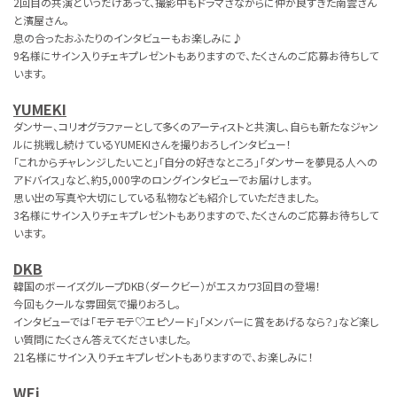
2回目の共演というだけあって、撮影中もドラマさながらに仲が良すぎた南雲さん
と濱屋さん。
息の合ったおふたりのインタビューもお楽しみに♪
9名様にサイン入りチェキプレゼントもありますので、たくさんのご応募お待ちして
います。
YUMEKI
ダンサー、コリオグラファーとして多くのアーティストと共演し、自らも新たなジャン
ルに挑戦し続けているYUMEKIさんを撮りおろしインタビュー！
「これからチャレンジしたいこと」「自分の好きなところ」「ダンサーを夢見る人への
アドバイス」など、約5,000字のロングインタビューでお届けします。
思い出の写真や大切にしている私物なども紹介していただきました。
3名様にサイン入りチェキプレゼントもありますので、たくさんのご応募お待ちして
います。
DKB
韓国のボーイズグループDKB（ダークビー）がエスカワ3回目の登場！
今回もクールな雰囲気で撮りおろし。
インタビューでは「モテモテ♡エピソード」「メンバーに賞をあげるなら？」など楽し
い質問にたくさん答えてくださいました。
21名様にサイン入りチェキプレゼントもありますので、お楽しみに！
WEi