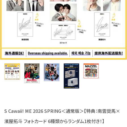
S Cawaii! ME
声優写真集・フォトブック
声優グッズ
グラビア
アイドル・タレント
ヒーロー文庫
ロト・ナンバーズ書籍・グッズ
ご利用ガイド
S Cawaii! ME 2026 SPRING＜通常版＞【特典：南雲奨馬×
プライバシーポリシー
濱屋拓斗 フォトカード 6種類からランダム1枚付き！】