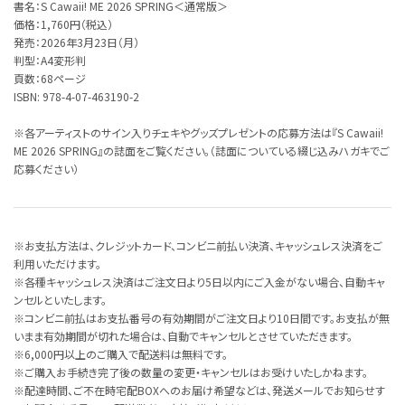
書名：S Cawaii! ME 2026 SPRING＜通常版＞
価格：1,760円（税込）
発売：2026年3月23日（月）
判型：A4変形判
頁数：68ページ
ISBN:‎ 978-4-07-463190-2
※各アーティストのサイン入りチェキやグッズプレゼントの応募方法は『S Cawaii!
ME 2026 SPRING』の誌面をご覧ください。（誌面についている綴じ込みハガキでご
応募ください）
※お支払方法は、クレジットカード、コンビニ前払い決済、キャッシュレス決済をご
利用いただけます。
※各種キャッシュレス決済はご注文日より5日以内にご入金がない場合、自動キャ
ンセルといたします。
※コンビニ前払はお支払番号の有効期間がご注文日より10日間です。お支払が無
いまま有効期間が切れた場合は、自動でキャンセルとさせていただきます。
※6,000円以上のご購入で配送料は無料です。
※ご購入お手続き完了後の数量の変更・キャンセルはお受けいたしかねます。
※配達時間、ご不在時宅配BOXへのお届け希望などは、発送メールでお知らせす