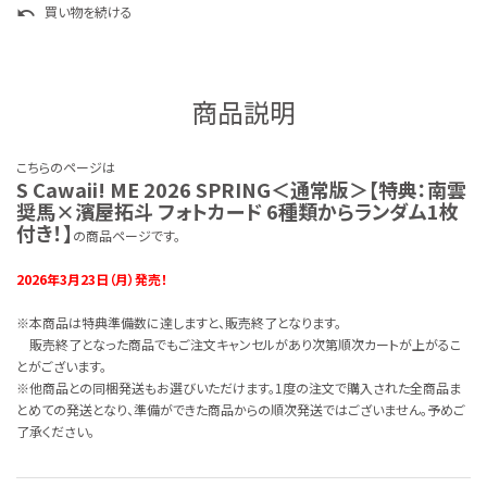
買い物を続ける
undo
商品説明
こちらのページは
S Cawaii! ME 2026 SPRING＜通常版＞【特典：南雲
奨馬×濱屋拓斗 フォトカード 6種類からランダム1枚
付き！】
の商品ページです。
2026年3月23日（月）発売！
※本商品は特典準備数に達しますと、販売終了となります。
販売終了となった商品でもご注文キャンセルがあり次第順次カートが上がるこ
とがございます。
※他商品との同梱発送もお選びいただけます。1度の注文で購入された全商品ま
とめての発送となり、準備ができた商品からの順次発送ではございません。予めご
了承ください。