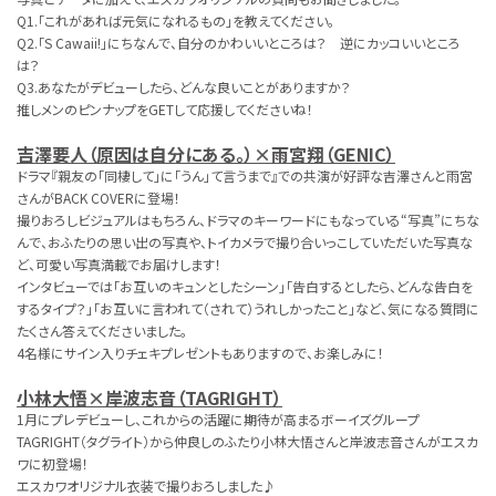
Q1.「これがあれば元気になれるもの」を教えてください。
Q2.「S Cawaii!」にちなんで、自分のかわいいところは？ 逆にカッコいいところ
は？
Q3.あなたがデビューしたら、どんな良いことがありますか？
推しメンのピンナップをGETして応援してくださいね！
吉澤要人（原因は自分にある。）×雨宮翔（GENIC）
ドラマ『親友の「同棲して」に「うん」て言うまで』での共演が好評な吉澤さんと雨宮
さんがBACK COVERに登場！
撮りおろしビジュアルはもちろん、ドラマのキーワードにもなっている“写真”にちな
んで、おふたりの思い出の写真や、トイカメラで撮り合いっこしていただいた写真な
ど、可愛い写真満載でお届けします！
インタビューでは「お互いのキュンとしたシーン」「告白するとしたら、どんな告白を
するタイプ？」「お互いに言われて（されて）うれしかったこと」など、気になる質問に
たくさん答えてくださいました。
4名様にサイン入りチェキプレゼントもありますので、お楽しみに！
小林大悟×岸波志音（TAGRIGHT）
1月にプレデビューし、これからの活躍に期待が高まるボーイズグループ
TAGRIGHT（タグライト）から仲良しのふたり小林大悟さんと岸波志音さんがエスカ
ワに初登場！
エスカワオリジナル衣装で撮りおろしました♪