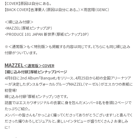
【COVER】原因は自分にある。
【BACK COVER】吉澤要人（原因は自分にある。）×雨宮翔（GENIC）
＜綴じ込み付録＞
・MAZZEL（厚紙ピンナップ2P）
・PRODUCE 101 JAPAN 新世界（厚紙ピンナップ10P）
※＜通常版＞も＜特別版＞も掲載する内容は同じです。どちらにも同じ綴じ込み
付録がついています。
MAZZEL
＜通常版＞COVER
【綴じ込み付録】厚紙ピンナップ2ページ
4月8日に2nd Album「Banquet」をリリース、4月25日から初の全国アリーナツア
ーが決定したダンス＆ヴォーカルグループMAZZEL（マーゼル）がエスカワの表紙に
初登場！
綴じ込み付録「厚紙ピンナップ」つきです。
誌面ではエスカワオリジナルの衣裳に身を包んだメンバー8名を巻頭12ページで
たっぷりご紹介。
メンバーの皆さんも「かっこよく撮ってくださってありがとうございます！」と喜んでく
ださった撮りおろしビジュアルと、楽しいインタビューが盛りだくさん♪お楽しみ
に！