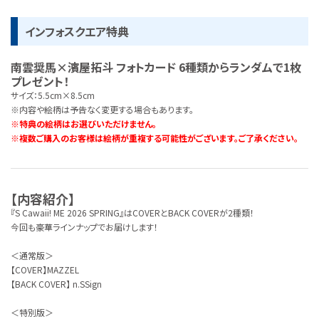
インフォスクエア特典
南雲奨馬×濱屋拓斗 フォトカード 6種類からランダムで1枚
プレゼント！
サイズ：5.5cm×8.5cm
※内容や絵柄は予告なく変更する場合もあります。
※特典の絵柄はお選びいただけません。
※複数ご購入のお客様は絵柄が重複する可能性がございます。ご了承ください。
【内容紹介】
『S Cawaii! ME 2026 SPRING』はCOVERとBACK COVERが2種類！
今回も豪華ラインナップでお届けします！
＜通常版＞
【COVER】MAZZEL
【BACK COVER】 n.SSign
＜特別版＞