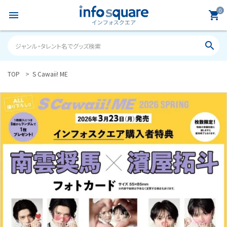
0
menu
shopping_cart
search
TOP
S Cawaii! ME
search
ACCOUNT MENU
ようこそ ゲスト 様
meeting_room
person
ログイン
新規会員登録
カテゴリーから探す
雑誌