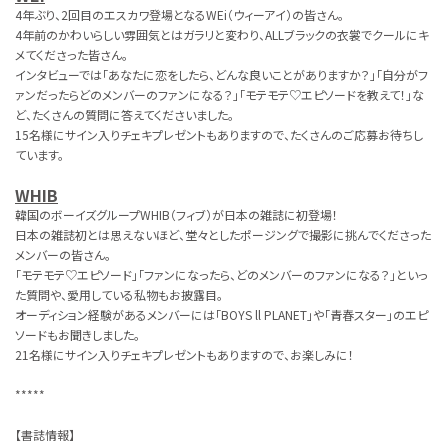
4年ぶり、2回目のエスカワ登場となるWEi（ウィーアイ）の皆さん。
4年前のかわいらしい雰囲気とはガラリと変わり、ALLブラックの衣裳でクールにキ
メてくださった皆さん。
インタビューでは「あなたに恋をしたら、どんな良いことがありますか？」「自分がフ
ァンだったらどのメンバーのファンになる？」「モテモテ♡エピソードを教えて！」な
ど、たくさんの質問に答えてくださいました。
15名様にサイン入りチェキプレゼントもありますので、たくさんのご応募お待ちし
ています。
WHIB
韓国のボーイズグループWHIB（フィブ）が日本の雑誌に初登場！
日本の雑誌初とは思えないほど、堂々としたポージングで撮影に挑んでくださった
メンバーの皆さん。
「モテモテ♡エピソード」「ファンになったら、どのメンバーのファンになる？」といっ
た質問や、愛用している私物もお披露目。
オーディション経験があるメンバーには「BOYS ll PLANET」や「青春スター」のエピ
ソードもお聞きしました。
21名様にサイン入りチェキプレゼントもありますので、お楽しみに！
*****
【書誌情報】