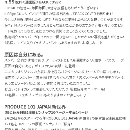
n.SSign
＜通常版＞BACK COVER
COSMOの皆さん、毎回毎回、大きな反響をありがとうございます！
n.SSign（エンサイン）が3回目の登場を記念してBACK COVERを飾ります！
今回は「最近、恋をしたのは何？」「あなたに恋をしたらどんな良いことがあります
か？」「各メンバーに恋をしたらどんな良いことがありますか？」「モテモテ♡エピソ
ードを教えて！」など、恋にまつわる質問に楽しく答えてくださいました。
私物紹介やメンバーがトイカメラで撮り合いっこしたかわいい写真も盛りだくさん！
9名様にサイン入りチェキプレゼントもありますので、お楽しみに♪
原因は自分にある。
メンバー全員が俳優であり、アーティストとしても活躍する7人組ボーイズグループ
原因は自分にある。 がエスカワの表紙に初登場！
エスカワオリジナルの衣裳に身を包み、12ページのボリュームでお届けします。
誌面では「メンバーに賞をあげるならどんな賞？」「各メンバーのモテモテだな～と
思うエピソード」など、楽しい質問に答えていただきました。
お互いにトイカメラで撮影していただいたり、私物紹介のコーナーも！
14名様にチェキプレゼントもありますのでお楽しみに♪
PRODUCE 101 JAPAN 新世界
【綴じ込み付録】厚紙ピンナップ10ページ＋中面1ページ
3月26日からスタートする『PRODUCE 101 JAPAN 新世界』の練習生＆練習生候補
121名を10ページの厚紙ピンナップでご紹介！
写真とデータに加えて、エスカワオリジナルの質問もお聞きしました。