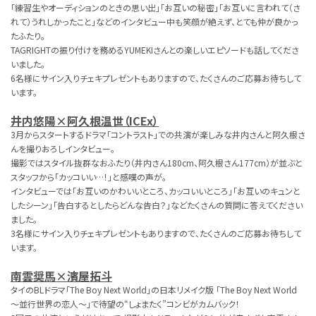
「練習生やオーディションのときの思い出」「お互いの秘密」「お互いに言われて（さ
れて）うれしかったこと」などのインタビュー中も笑顔が絶えず、とても仲が良かっ
たふたり。
TAGRIGHTの振り付けを務めるYUMEKIさんとの楽しいエピソードも話してくださ
いました。
6名様にサイン入りチェキプレゼントもありますので、たくさんのご応募お待ちして
います。
井内悠陽×阿久根温世（ICEx）
3月からスタートするドラマ「コントラスト」での共演が楽しみな井内さんと阿久根さ
んを撮りおろしインタビュー。
撮影ではスタイル抜群なおふたり（井内さん180cm、阿久根さん177cm）が並ぶと
スタッフから「カッコいい…！」と感嘆の声が。
インタビューでは「お互いのかわいいところ、カッコいいところ」「お互いのキュンと
したシーン」「告白するとしたらどんな告白？」などたくさんの質問に答えてください
ました。
3名様にサイン入りチェキプレゼントもありますので、たくさんのご応募お待ちして
います。
南雲奨馬×濱屋拓斗
タイのBLドラマ「The Boy Next World」の日本リメイク版 「The Boy Next World
〜並行世界の恋人〜」で待望の“しょまたく”コンビがカムバック！