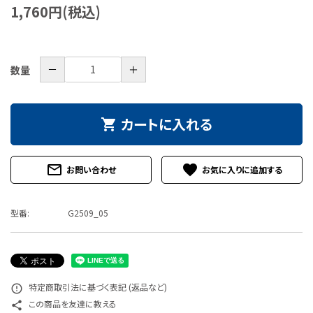
1,760円(税込)
特定商取引法について
お問い合わせ
－
＋
数量
カートに入れる
shopping_cart
mail_outline
favorite
お問い合わせ
型番:
G2509_05
特定商取引法に基づく表記 (返品など)
error_outline
この商品を友達に教える
share