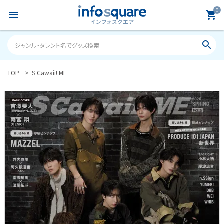
0
menu
shopping_cart
search
TOP
S Cawaii! ME
search
ACCOUNT MENU
ようこそ ゲスト 様
meeting_room
person
ログイン
新規会員登録
カテゴリーから探す
雑誌