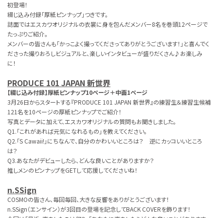
初登場！
綴じ込み付録「厚紙ピンナップ」つきです。
誌面ではエスカワオリジナルの衣裳に身を包んだメンバー8名を巻頭12ページで
たっぷりご紹介。
メンバーの皆さんも「かっこよく撮ってくださってありがとうございます！」と喜んでく
ださった撮りおろしビジュアルと、楽しいインタビューが盛りだくさん♪お楽しみ
に！
PRODUCE 101 JAPAN 新世界
【綴じ込み付録】厚紙ピンナップ10ページ＋中面1ページ
3月26日からスタートする『PRODUCE 101 JAPAN 新世界』の練習生＆練習生候補
121名を10ページの厚紙ピンナップでご紹介！
写真とデータに加えて、エスカワオリジナルの質問もお聞きしました。
Q1.「これがあれば元気になれるもの」を教えてください。
Q2.「S Cawaii!」にちなんで、自分のかわいいところは？ 逆にカッコいいところ
は？
Q3.あなたがデビューしたら、どんな良いことがありますか？
推しメンのピンナップをGETして応援してくださいね！
n.SSign
COSMOの皆さん、毎回毎回、大きな反響をありがとうございます！
n.SSign（エンサイン）が3回目の登場を記念してBACK COVERを飾ります！