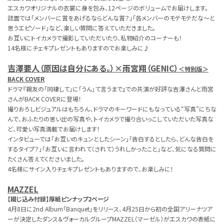
エスカワオリジナルの衣裳に身を包み、12ページのボリュームでお届けします。
誌面では「メンバーに賞をあげるならどんな賞？」「各メンバーのモテモテだな～と
思うエピソード」など、楽しい質問に答えていただきました。
お互いにトイカメラで撮影していただいたり、私物紹介のコーナーも！
14名様にチェキプレゼントもありますのでお楽しみに♪
吉澤要人（原因は自分にある。）×雨宮翔（GENIC）
＜特別版＞
BACK COVER
ドラマ『親友の「同棲して」に「うん」て言うまで』での共演が好評な吉澤さんと雨宮
さんがBACK COVERに登場！
撮りおろしビジュアルはもちろん、ドラマのキーワードにもなっている“写真”にちな
んで、おふたりの思い出の写真や、トイカメラで撮り合いっこしていただいた写真な
ど、可愛い写真満載でお届けします！
インタビューでは「お互いのキュンとしたシーン」「告白するとしたら、どんな告白を
するタイプ？」「お互いに言われて（されて）うれしかったこと」など、気になる質問に
たくさん答えてくださいました。
4名様にサイン入りチェキプレゼントもありますので、お楽しみに！
MAZZEL
【綴じ込み付録】厚紙ピンナップ2ページ
4月8日に2nd Album「Banquet」をリリース、4月25日から初の全国アリーナツア
ーが決定したダンス＆ヴォーカルグループMAZZEL（マーゼル）がエスカワの表紙に