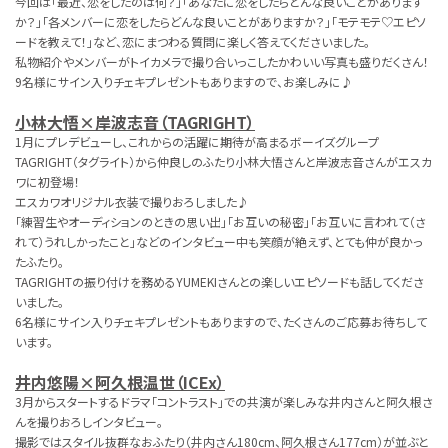
今回は「最近、恋をしたのは何？」「あなたに恋をしたらどんな良いことがあります
か？」「各メンバーに恋をしたらどんな良いことがありますか？」「モテモテ♡エピソ
ードを教えて！」など、恋にまつわる質問に楽しく答えてくださいました。
私物紹介やメンバーがトイカメラで撮り合いっこしたかわいい写真も盛りだくさん！
9名様にサイン入りチェキプレゼントもありますので、お楽しみに♪
小林大悟×岸波志音（TAGRIGHT）
1月にプレデビューし、これからの活躍に期待が高まるボーイズグループ
TAGRIGHT（タグライト）から仲良しのふたり小林大悟さんと岸波志音さんがエスカ
ワに初登場！
エスカワオリジナル衣装で撮りおろしました♪
「練習生やオーディションのときの思い出」「お互いの秘密」「お互いに言われて（さ
れて）うれしかったこと」などのインタビュー中も笑顔が絶えず、とても仲が良かっ
たふたり。
TAGRIGHTの振り付けを務めるYUMEKIさんとの楽しいエピソードも話してくださ
いました。
6名様にサイン入りチェキプレゼントもありますので、たくさんのご応募お待ちして
います。
井内悠陽×阿久根温世（ICEx）
3月からスタートするドラマ「コントラスト」での共演が楽しみな井内さんと阿久根さ
んを撮りおろしインタビュー。
撮影ではスタイル抜群なおふたり（井内さん180cm、阿久根さん177cm）が並ぶと