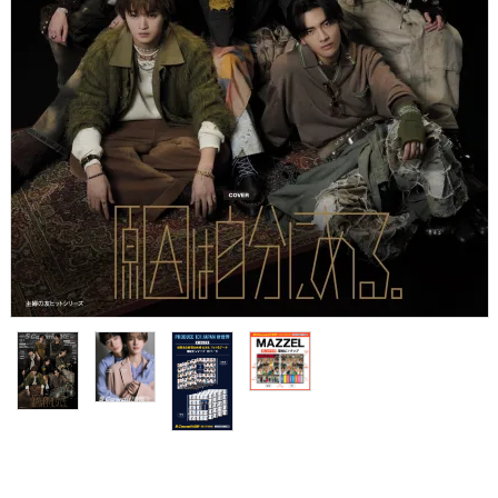
S Cawaii! ME
声優写真集・フォトブック
声優グッズ
グラビア
アイドル・タレント
ヒーロー文庫
ロト・ナンバーズ書籍・グッズ
ご利用ガイド
プライバシーポリシー