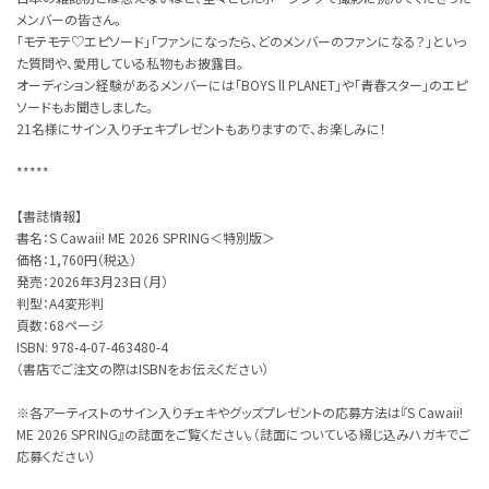
メンバーの皆さん。
「モテモテ♡エピソード」「ファンになったら、どのメンバーのファンになる？」といっ
た質問や、愛用している私物もお披露目。
オーディション経験があるメンバーには「BOYS ll PLANET」や「青春スター」のエピ
ソードもお聞きしました。
21名様にサイン入りチェキプレゼントもありますので、お楽しみに！
*****
【書誌情報】
書名：S Cawaii! ME 2026 SPRING＜特別版＞
価格：1,760円（税込）
発売：2026年3月23日（月）
判型：A4変形判
頁数：68ページ
ISBN:‎ 978-4-07-463480-4
（書店でご注文の際はISBNをお伝えください）
※各アーティストのサイン入りチェキやグッズプレゼントの応募方法は『S Cawaii!
ME 2026 SPRING』の誌面をご覧ください。（誌面についている綴じ込みハガキでご
応募ください）