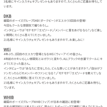
3名様にサイン入りチェキプレゼントもありますので、たくさんのご応募お待ちして
います。
DKB
韓国のボーイズグループDKB（ダークビー）がエスカワ3回目の登場！
今回もクールな雰囲気で撮りおろし。
インタビューでは「モテモテ♡エピソード」「メンバーに賞をあげるなら？」など楽し
い質問にたくさん答えてくださいました。
21名様にサイン入りチェキプレゼントもありますので、お楽しみに！
WEi
4年ぶり、2回目のエスカワ登場となるWEi（ウィーアイ）の皆さん。
4年前のかわいらしい雰囲気とはガラリと変わり、ALLブラックの衣裳でクールにキ
メてくださった皆さん。
インタビューでは「あなたに恋をしたら、どんな良いことがありますか？」「自分がフ
ァンだったらどのメンバーのファンになる？」「モテモテ♡エピソードを教えて！」な
ど、たくさんの質問に答えてくださいました。
15名様にサイン入りチェキプレゼントもありますので、たくさんのご応募お待ちし
ています。
WHIB
韓国のボーイズグループWHIB（フィブ）が日本の雑誌に初登場！
日本の雑誌初とは思えないほど、堂々としたポージングで撮影に挑んでくださった