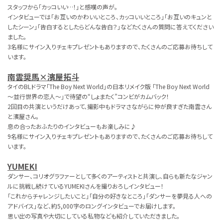
スタッフから「カッコいい…！」と感嘆の声が。
インタビューでは「お互いのかわいいところ、カッコいいところ」「お互いのキュンと
したシーン」「告白するとしたらどんな告白？」などたくさんの質問に答えてください
ました。
3名様にサイン入りチェキプレゼントもありますので、たくさんのご応募お待ちして
います。
南雲奨馬×濱屋拓斗
タイのBLドラマ「The Boy Next World」の日本リメイク版 「The Boy Next World
〜並行世界の恋人〜」で待望の“しょまたく”コンビがカムバック！
2回目の共演というだけあって、撮影中もドラマさながらに仲が良すぎた南雲さん
と濱屋さん。
息の合ったおふたりのインタビューもお楽しみに♪
9名様にサイン入りチェキプレゼントもありますので、たくさんのご応募お待ちして
います。
YUMEKI
ダンサー、コリオグラファーとして多くのアーティストと共演し、自らも新たなジャン
ルに挑戦し続けているYUMEKIさんを撮りおろしインタビュー！
「これからチャレンジしたいこと」「自分の好きなところ」「ダンサーを夢見る人への
アドバイス」など、約5,000字のロングインタビューでお届けします。
思い出の写真や大切にしている私物なども紹介していただきました。