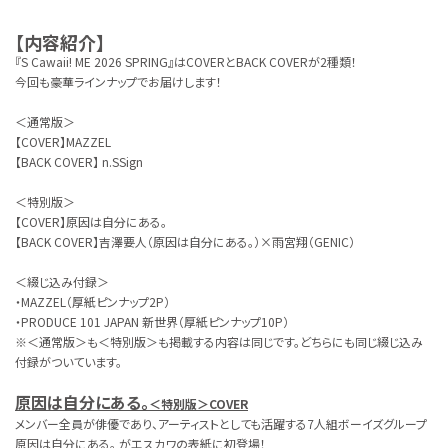
【内容紹介】
『S Cawaii! ME 2026 SPRING』はCOVERとBACK COVERが2種類！
今回も豪華ラインナップでお届けします！
＜通常版＞
【COVER】MAZZEL
【BACK COVER】 n.SSign
＜特別版＞
【COVER】原因は自分にある。
【BACK COVER】吉澤要人（原因は自分にある。）×雨宮翔（GENIC）
＜綴じ込み付録＞
・MAZZEL（厚紙ピンナップ2P）
・PRODUCE 101 JAPAN 新世界（厚紙ピンナップ10P）
※＜通常版＞も＜特別版＞も掲載する内容は同じです。どちらにも同じ綴じ込み
付録がついています。
原因は自分にある。
＜特別版＞COVER
メンバー全員が俳優であり、アーティストとしても活躍する7人組ボーイズグループ
原因は自分にある。 がエスカワの表紙に初登場！