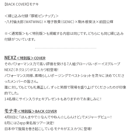
【BACK COVER】モナキ
＜綴じ込み付録 「厚紙ピンナップ」＞
・八村倫太郎（WATWING）×増子敦貴（GENIC）×駒木根葵汰×前⽥公輝
※＜通常版＞も＜特別版＞も掲載する内容は同じです。どちらにも同じ綴じ込み
付録がついています。
NEXZ
＜特別版＞COVER
そのパフォーマンス力で高い評価を受ける7人組グローバル・ボーイズグループ
NEXZ（ネクスジ）がエスカワ初登場！
パフォーマンス同様、素晴らしいポージングでベストショットを次々に決めてくださ
ったメンバーの皆さん。
誰に対してもとても礼儀正しく、ずっと笑顔で現場を盛り上げてくださったのが印象
的でした。
14名様にサイン入りチェキプレゼントもありますのでお楽しみに！
モナキ
＜特別版＞BACK COVER
4月8日に「ほんまやで☆なんでやねん☆しらんけど」でメジャーデビュー！
8月にはZepp東名阪ツアー決定！
日本中で旋風を巻き起こしているモナキがエスカワに登場！