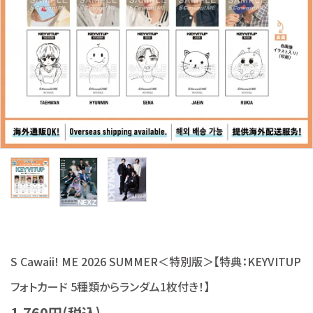
S Cawaii! ME
声優写真集・フォトブック
声優グッズ
グラビア
アイドル・タレント
ヒーロー文庫
ロト・ナンバーズ書籍・グッズ
ご利用ガイド
S Cawaii! ME 2026 SUMMER＜特別版＞【特典：KEYVITUP
フォトカード 5種類からランダム1枚付き！】
プライバシーポリシー
1,760円(税込)