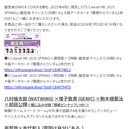
龍宮城がBACK COVERを飾る、2025年4月に発売した『S Cawaii! ME 2025
SPRING』（龍宮城 サイン入り（印刷）チェキ風データカード 7種類からランダム1枚
付き）もご一緒にお求めいただけます。
本商品と同一会計でご購入いただいた場合、発送は2026年7月2日（木）以降とな
りますのでご了承くださいませ。
■S Cawaii! ME 2025 SPRING＜通常版＞ 【特典：龍宮城 サイン入り（印刷）チェ
キ風データカード 7種類からランダム1枚付き！】
https://infosquare.shop/?pid=184974812
■S Cawaii! ME 2025 SPRING＜特別版＞ 【特典：龍宮城 サイン入り（印刷）チェ
キ風データカード 7種類からランダム1枚付き！】
https://infosquare.shop/?pid=184979475
八村倫太郎（WATWING）×増子敦貴（GENIC）×駒木根葵汰
×前⽥公輝
＜綴じ込み付録 「厚紙ピンナップ」つき！＞
映画『ホーム スイート ホーム』の共演が話題の4名を撮りおろしインタビュー！
サイン入りチェキプレゼントもありますのでお楽しみに！
奥智哉×杢代和人（原因は自分にある。）