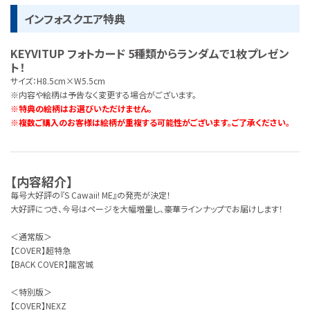
インフォスクエア特典
KEYVITUP フォトカード 5種類からランダムで1枚プレゼン
ト！
サイズ：H8.5cm×W5.5cm
※内容や絵柄は予告なく変更する場合がございます。
※特典の絵柄はお選びいただけません。
※複数ご購入のお客様は絵柄が重複する可能性がございます。ご了承ください。
【内容紹介】
毎号大好評の『S Cawaii! ME』の発売が決定！
大好評につき、今号はページを大幅増量し、豪華ラインナップでお届けします！
＜通常版＞
【COVER】超特急
【BACK COVER】龍宮城
＜特別版＞
【COVER】NEXZ