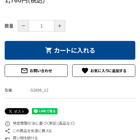
特定商取引法について
お問い合わせ
－
＋
数量
カートに入れる
shopping_cart
mail_outline
favorite
お問い合わせ
型番:
G2606_12
特定商取引法に基づく表記 (返品など)
error_outline
この商品を友達に教える
share
買い物を続ける
undo