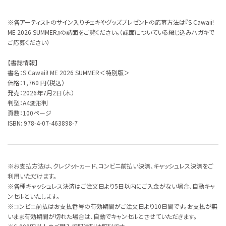
※各アーティストのサイン入りチェキやグッズプレゼントの応募方法は『S Cawaii!
ME 2026 SUMMER』の誌面をご覧ください。（誌面についている綴じ込みハガキで
ご応募ください）
【書誌情報】
書名：S Cawaii! ME 2026 SUMMER＜特別版＞
価格：1,760 円（税込）
発売：2026年7月2日（木）
判型：A4変形判
頁数：100ページ
ISBN:‎ 978-4-07-463898-7
※お支払方法は、クレジットカード、コンビニ前払い決済、キャッシュレス決済をご
利用いただけます。
※各種キャッシュレス決済はご注文日より5日以内にご入金がない場合、自動キャ
ンセルといたします。
※コンビニ前払はお支払番号の有効期間がご注文日より10日間です。お支払が無
いまま有効期間が切れた場合は、自動でキャンセルとさせていただきます。