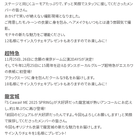
ステージと同じくユーモアたっぷりで、ずっと笑顔でスタッフに接してくださったメン
バーの皆さん。
おかげで笑いが絶えない撮影現場となりました。
ご用意したモノトーンの衣裳に身を包み、ヘアメイクもいつもとは違う雰囲気で撮
影。
モナキの新たな魅力をご堪能ください。
12名様にサイン入りチェキプレゼントもありますのでお楽しみに！
超特急
11月25日、26日に念願の東京ドーム公演2DAYSが決定！
そして今年12月25日に15周年を迎えるダンスボーカルグループ超特急がエスカワ
の表紙に初登場！
ブラックスーツに身を包んだクールな9名をお届けします。
18名様にサイン入りチェキプレゼントもありますのでお楽しみに！
龍宮城
『S Cawaii! ME 2025 SPRING』が大好評だった龍宮城が熱いアンコールにお応え
し、約1年ぶりに再び登場！
「前回のビジュアルが大好評だったんですよ。今回もよろしくお願いします！」と笑顔
で挨拶してくださったメンバーの皆さん。
今回もオリジナル衣装で龍宮城の新たな魅力をお届けします。
サイン入りチェキを1名様にプレゼント！