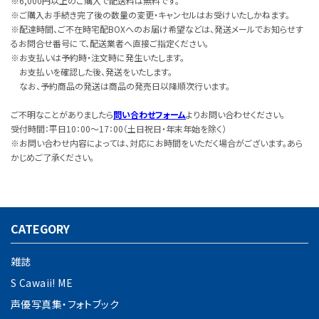
※6,000円以上のご購入で配送料は無料です。
※ご購入お手続き完了後の数量の変更・キャンセルはお受けいたしかねます。
※配達時間、ご不在時宅配BOXへのお届け希望などは、発送メールでお知らせす
るお問合せ番号にて、配送業者へ直接ご指定ください。
※お支払いは予約時・注文時に発生いたします。
お支払いを確認した後、発送をいたします。
なお、予約商品の発送は商品の発売日以降順次行います。
ご不明なことがありましたら
問い合わせフォーム
よりお問い合わせください。
受付時間：平日10：00～17：00（土日祝日・年末年始を除く）
※お問い合わせ内容によっては、対応にお時間をいただく場合がございます。あら
かじめご了承ください。
CATEGORY
雑誌
S Cawaii! ME
声優写真集・フォトブック