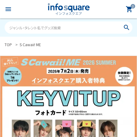
0
menu
shopping_cart
search
TOP
S Cawaii! ME
search
ACCOUNT MENU
ようこそ ゲスト 様
meeting_room
person
ログイン
新規会員登録
カテゴリーから探す
雑誌