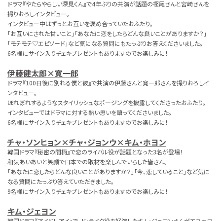
ドラマ『やたらやらしい深見くん』で4年ぶりの共演が話題の樫尾さんと宮崎さんを
撮りおろしインタビュー。
インタビュー中はずっとお互いを褒め合っていたおふたり。
「お互いにされた甘いこと」「あなたに恋をしたらどんな良いことがありますか？」
「モテモテ♡エピソード」など気になる質問にもたっぷりお答えくださいました。
6名様にサイン入りチェキプレゼントもありますのでお楽しみに！
伊藤健太郎×寛一郎
ドラマ『100日後に別れる僕と彼』で共演の伊藤さんと寛一郎さんを撮りおろしイ
ンタビュー。
ほれぼれするようなスタイリッシュなポージングを披露してくださったおふたり。
インタビューではドラマに対する熱い思いを語ってくださいました。
6名様にサイン入りチェキプレゼントもありますのでお楽しみに！
チャ・ソンヒョン×チャ・ジョンウ×キム・ホヨン
韓国ドラマ『秘密の間柄』で恋のライバル役が話題となった3名が登場！
和気あいあいと笑顔で日本での取材を楽しんでいらした皆さん。
「あなたに恋したらどんな良いことがありますか？」「今、恋していること」など気に
なる質問にたっぷり答えていただきました。
9名様にサイン入りチェキプレゼントもありますのでお楽しみに！
キム・ジェヨン
韓国ドラマ『アイドルアイ』で、ド・ライク役を好演したキム・ジェヨンさんがエスカワ