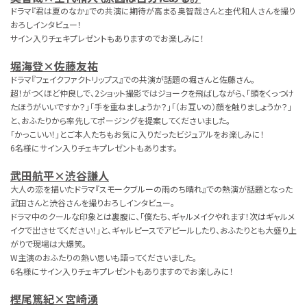
ドラマ『君は夏のなか』での共演に期待が高まる奥智哉さんと杢代和人さんを撮り
おろしインタビュー！
サイン入りチェキプレゼントもありますのでお楽しみに！
堀海登×佐藤友祐
ドラマ『フェイクファクトリップス』での共演が話題の堀さんと佐藤さん。
超！がつくほど仲良しで、2ショット撮影ではジョークを飛ばしながら、「頭をくっつけ
たほうがいいですか？」「手を重ねましょうか？」「（お互いの）顔を触りましょうか？」
と、おふたりから率先してポージングを提案してくださいました。
「かっこいい！」とご本人たちもお気に入りだったビジュアルをお楽しみに！
6名様にサイン入りチェキプレゼントもあります。
武田航平×渋谷謙人
大人の恋を描いたドラマ『スモークブルーの雨のち晴れ』での熱演が話題となった
武田さんと渋谷さんを撮りおろしインタビュー。
ドラマ中のクールな印象とは裏腹に、「僕たち、ギャルメイクやれます！次はギャルメ
イクで出させてください！」と、ギャルピースでアピールしたり、おふたりとも大盛り上
がりで現場は大爆笑。
W主演のおふたりの熱い思いも語ってくださいました。
6名様にサイン入りチェキプレゼントもありますのでお楽しみに！
樫尾篤紀×宮崎湧