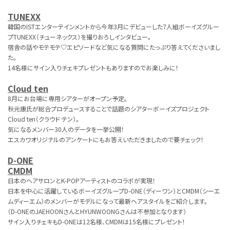
TUNEXX
韓国のISTエンターテインメントから今年3月にデビューした7人組ボーイズグルー
プTUNEXX（チューネックス）を撮りおろしインタビュー。
宿舎の話やモテモテ♡エピソードなど気になる質問にたっぷり答えてくださいまし
た。
14名様にサイン入りチェキプレゼントもありますのでお楽しみに！
Cloud ten
8月にお台場に専用シアターがオープン予定。
秋元康氏が総合プロデュースすることで話題のシアターボーイズプロジェクト
Cloud ten（クラウド テン）。
気になるメンバー30人のデータを一挙公開！
エスカワオリジナルのアンケートにもお答えいただきましたので要チェック！
D-ONE
CMDM
日本のヘアサロンとK-POPアーティストのコラボが実現！
日本を中心に活躍しているボーイズグループD-ONE（ディーワン）とCMDM（シーエ
ムディーエム）のメンバーがモデルになって最新ヘアスタイルをご紹介します。
（D-ONEのJAEHOONさんとHYUNWOONGさんは不参加となります）
サイン入りチェキもD-ONEは12名様、CMDMは15名様にプレゼント！