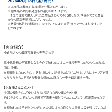
2026年9月18日（金）発売！
※本商品は発売日以降順次お届けいたします。
※他商品との同梱発送もお選びいただけます。
1度の注文で購入された全商品まとめての発送となり、準備ができた商品
からの順次発送ではございません。
※数量・商品をお間違えになったことによる変更・キャンセルはお受けいた
しかねます。
【内容紹介】
小倉唯さんの最新写真集の発売が決定！
三十代最初の写真集となる今作で訪れたのは二十歳で発売した『ゆいはたち』と
同じ、沖縄。
当時撮影したロケ地にも訪れ、懐かしい記憶をたどりながらも、さらにキャリアを積
んだ今だからこそできる表情も収めた、新たな一歩を踏み出す一冊。
【小倉 唯さんコメント】
今回の撮影地は、『ゆいはたち』で訪れた思い出の地・沖縄！
約10年ぶりに、再びこの場所で写真集を撮影できたことがとても感慨深かったで
す。
当時訪れた場所を巡りながら、あの頃とはまた違う今の自分の姿を残していただ