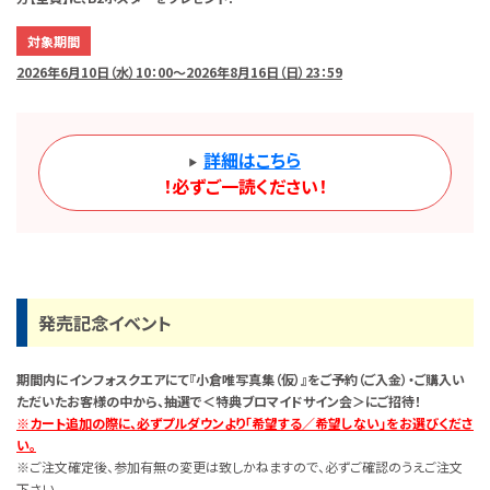
対象期間
2026年6月10日（水）10：00～2026年8月16日（日）23：59
詳細はこちら
！必ずご一読ください！
発売記念イベント
期間内にインフォスクエアにて『小倉唯写真集（仮）』をご予約（ご入金）・ご購入い
ただいたお客様の中から、抽選で＜特典ブロマイドサイン会＞にご招待！
※カート追加の際に、必ずプルダウンより「希望する／希望しない」をお選びくださ
い。
※ご注文確定後、参加有無の変更は致しかねますので、必ずご確認のうえご注文
下さい。