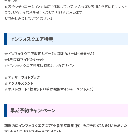
きました。
衣装やシチュエーションも幅広く挑戦していて、大人っぽい表情から素に近いカット
まで、いろいろな私を楽しんでいただけると思います。
ぜひ楽しみにしていてください♪
インフォスクエア特典
☆インフォスクエア限定カバー（※通常カバーはつきません）
☆L判ブロマイド2枚セット
※インフォスクエア通常版特典と共通デザイン
☆アナザーフォトブック
☆アクリルスタンド
☆ポストカード5枚セット（1枚は複製サイン＆コメント入り）
早期予約キャンペーン
期間内にインフォスクエアにて『小倉唯写真集（仮）』をご予約（ご入金）いただいた
方【全員】に、B2ポスターをプレゼント！