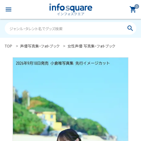
0
menu
shopping_cart
search
TOP
声優写真集・フォトブック
女性声優 写真集・フォトブック
search
ACCOUNT MENU
ようこそ ゲスト 様
meeting_room
person
ログイン
新規会員登録
カテゴリーから探す
雑誌