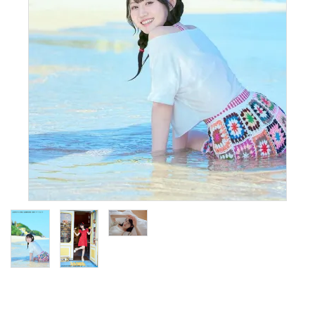
S Cawaii! ME
声優写真集・フォトブック
声優グッズ
グラビア
アイドル・タレント
ヒーロー文庫
ロト・ナンバーズ書籍・グッズ
ご利用ガイド
プライバシーポリシー