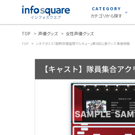
CATEGORY
カテゴリから探す
TOP
声優グッズ
女性声優グッズ
search
雑誌
TOP
シネマダミス『超時空捜査隊マルキュー』第3回公演グッズ 事後物販
ACCOUNT MENU
声優グランプリ
ようこそ ゲスト 様
S Cawaii!
ロト・ナンバーズ
meeting_room
person
ログイン
新規会員登録
グラビア
カテゴリーから探す
STRiKE！
雑誌
EMO girl
S Cawaii! ME