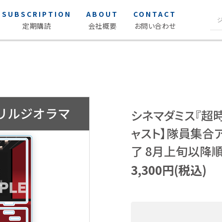
SUBSCRIPTION
ABOUT
CONTACT
定期購読
会社概要
お問い合わせ
声優写
S Cawaii! ME
ク
S Cawaii! ME
女性声優 
男性声優 
シネマダミス『超
声優読み
ャスト】隊員集合ア
アイドル・タレント
ヒーロ
了 8月上旬以降
3,300円(税込)
アイドル
薬屋のひ
タレント