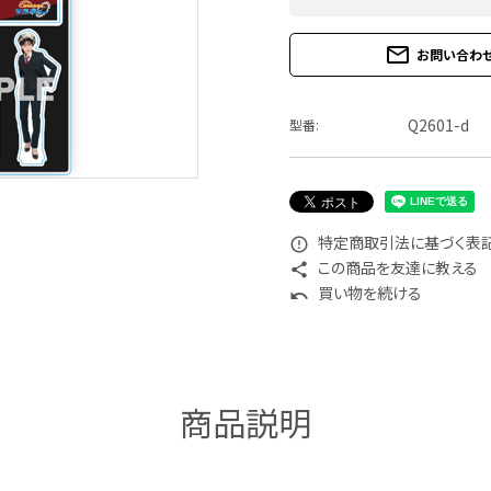
mail_outline
お問い合わ
Q2601-d
型番:
特定商取引法に基づく表記 
error_outline
この商品を友達に教える
share
買い物を続ける
undo
商品説明