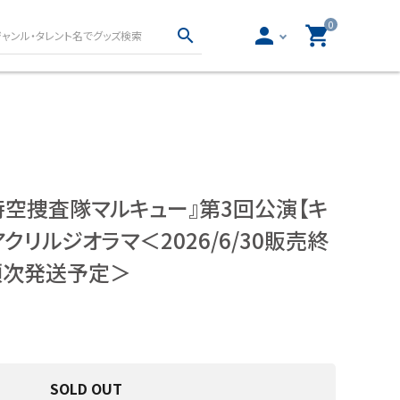
0
person
shopping_cart
search
真集・フォトブッ
声優グッズ
写真集・フォトブック
女性声優グッズ
写真集・フォトブック
男性声優グッズ
時空捜査隊マルキュー』第3回公演【キ
物
クリルジオラマ＜2026/6/30販売終
ロト・ナンバーズ書籍・
ー文庫
順次発送予定＞
グッズ
とりごと
ロト・ナンバーズ書籍
ロト・ナンバーズグッズ
開運グッズ
SOLD OUT