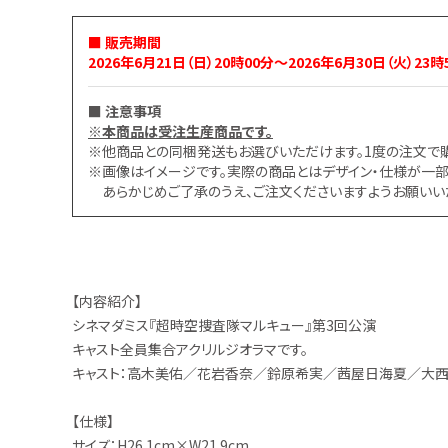
お問い合わせ
■ 販売期間
2026年6月21日（日）20時00分～2026年6月30日（火）23時
■ 注意事項
※本商品は受注生産商品です。
※他商品との同梱発送もお選びいただけます。1度の注文で
※画像はイメージです。実際の商品とはデザイン・仕様が一部
あらかじめご了承のうえ、ご注文くださいますようお願いい
【内容紹介】
シネマダミス『超時空捜査隊マルキュー』第3回公演
キャスト全員集合アクリルジオラマです。
キャスト：高木美佑／花岩香奈／鈴原希実／茜屋日海夏／大
【仕様】
サイズ：H26.1cm×W21.9cm