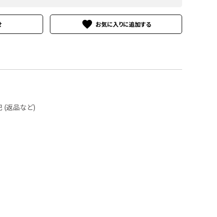
favorite
せ
(返品など)