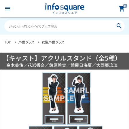
0
menu
shopping_cart
search
TOP
声優グッズ
女性声優グッズ
search
ACCOUNT MENU
ようこそ ゲスト 様
meeting_room
person
ログイン
新規会員登録
カテゴリーから探す
雑誌