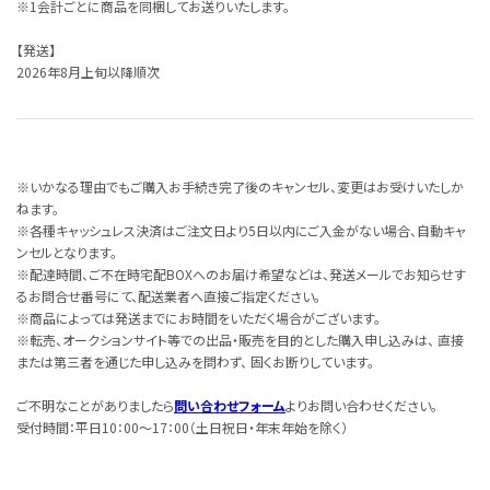
※1会計ごとに商品を同梱してお送りいたします。
【発送】
2026年8月上旬以降順次
※いかなる理由でもご購入お手続き完了後のキャンセル、変更はお受けいたしか
ねます。
※各種キャッシュレス決済はご注文日より5日以内にご入金がない場合、自動キャ
ンセルとなります。
※配達時間、ご不在時宅配BOXへのお届け希望などは、発送メールでお知らせす
るお問合せ番号にて、配送業者へ直接ご指定ください。
※商品によっては発送までにお時間をいただく場合がございます。
※転売、オークションサイト等での出品・販売を目的とした購入申し込みは、 直接
または第三者を通じた申し込みを問わず、 固くお断りしています。
ご不明なことがありましたら
問い合わせフォーム
よりお問い合わせください。
受付時間：平日10：00～17：00（土日祝日・年末年始を除く）