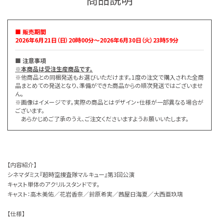
商品説明
■ 販売期間
2026年6月21日（日）20時00分～2026年6月30日（火）23時59分
■ 注意事項
※本商品は受注生産商品です。
※他商品との同梱発送もお選びいただけます。1度の注文で購入された全商
品まとめての発送となり、準備ができた商品からの順次発送ではございませ
ん。
※画像はイメージです。実際の商品とはデザイン・仕様が一部異なる場合が
ございます。
あらかじめご了承のうえ、ご注文くださいますようお願いいたします。
【内容紹介】
シネマダミス『超時空捜査隊マルキュー』第3回公演
キャスト単体のアクリルスタンドです。
キャスト：高木美佑／花岩香奈／鈴原希実／茜屋日海夏／大西亜玖璃
【仕様】