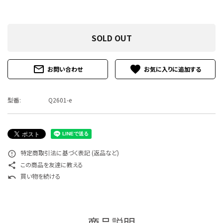
特定商取引法について
お問い合わせ
SOLD OUT
mail_outline
favorite
お問い合わせ
型番:
Q2601-e
特定商取引法に基づく表記 (返品など)
error_outline
この商品を友達に教える
share
買い物を続ける
undo