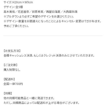
サイズ：H20cm×W9cm
デザイン：全5種
高木美佑／花岩香奈／鈴原希実／茜屋日海夏／大西亜玖璃
※プルダウンより必ずご希望のデザインをお選びください。
※デザイン・数量をお間違えになったことによるキャンセル・変更はできかねます。
予めご了承ください。
【お支払方法】
各種キャッシュレス決済、もしくはクレジット決済のみとさせていただきます。
【ご注文数】
購入制限なし
【配送料】
全国一律700円
【同梱】
他の同梱可能商品と一緒に発送できます。
ただし、同梱商品によっては配送料が上がる場合がございます。