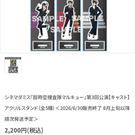
S Cawaii! ME
声優写真集・フォトブック
声優グッズ
グラビア
アイドル・タレント
ヒーロー文庫
ロト・ナンバーズ書籍・グッズ
シネマダミス『超時空捜査隊マルキュー』第3回公演【キャスト】
アクリルスタンド（全5種）＜2026/6/30販売終了 8月上旬以降
ご利用ガイド
順次発送予定＞
プライバシーポリシー
2,200円(税込)