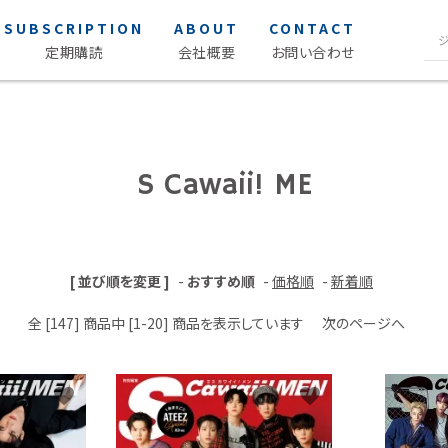
SUBSCRIPTION
ABOUT
CONTACT
定期購読
会社概要
お問い合わせ
声優写
S Cawaii! ME
ク
S Cawaii! ME
S Cawaii! ME
女性声優 
男性声優 
声優読み
[ 並び順を変更 ]
-
おすすめ順
-
価格順
-
新着順
アイドル・タレント
ヒーロ
全 [147] 商品中 [1-20] 商品を表示しています
次のページへ
アイドル
薬屋のひ
タレント
favorite
favorite