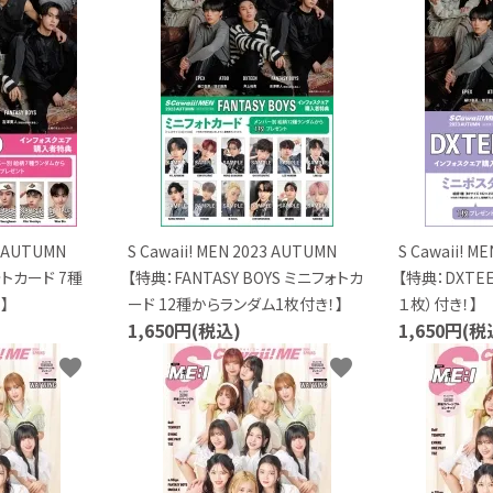
023 AUTUMN
S Cawaii! MEN 2023 AUTUMN
S Cawaii! 
ォトカード 7種
【特典：FANTASY BOYS ミニフォトカ
【特典：DXT
】
ード 12種からランダム1枚付き！】
１枚）付き！】
1,650円(税込)
1,650円(税
favorite
favorite