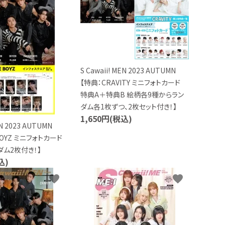
S Cawaii! MEN 2023 AUTUMN
【特典：CRAVITY ミニフォトカード
特典A＋特典B 絵柄各9種からラン
ダム各1枚ずつ、2枚セット付き！】
1,650円(税込)
MEN 2023 AUTUMN
BOYZ ミニフォトカード
ダム2枚付き！】
込)
favorite
favorite