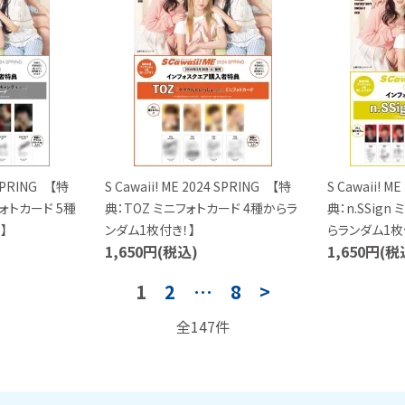
 SPRING 【特
S Cawaii! ME 2024 SPRING 【特
S Cawaii! M
フォトカード 5種
典：TOZ ミニフォトカード 4種からラ
典：n.SSign
】
ンダム1枚付き！】
らランダム1枚
1,650円(税込)
1,650円(税
1
2
…
8
>
全147件