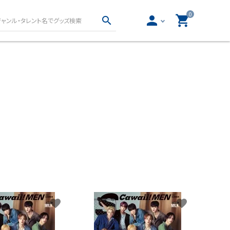
0
person
shopping_cart
search
真集・フォトブッ
声優グッズ
写真集・フォトブック
女性声優グッズ
写真集・フォトブック
男性声優グッズ
物
ロト・ナンバーズ書籍・
ー文庫
グッズ
とりごと
ロト・ナンバーズ書籍
ロト・ナンバーズグッズ
favorite
favorite
開運グッズ