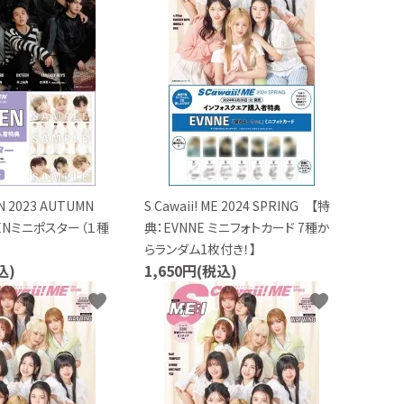
MEN 2023 AUTUMN
S Cawaii! ME 2024 SPRING 【特
EENミニポスター（１種
典：EVNNE ミニフォトカード 7種か
らランダム1枚付き！】
込)
1,650円(税込)
favorite
favorite