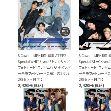
声優写真集・フォトブック
声優グッズ
グラビア
アイドル・タレント
ヒーロー文庫
S Cawaii! MEN特別編集 ATEEZ
S Cawaii! MEN特別
Special WHITE ver.【「トレカサイズ
Special BLACK ve
ロト・ナンバーズ書籍・グッズ
フォトカード（ランダム）」＆「全メンバ
フォトカード（ランダム
ー全身フォトカード（1種）」各1枚、計
ー全身フォトカード（1
2枚セット 付き！】
2枚セット 付き！】
ご利用ガイド
2,420円(税込)
2,420円(税込)
プライバシーポリシー
favorite
特定商取引法について