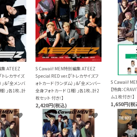
編集 ATEEZ
S Cawaii! MEN特別編集 ATEEZ
r.【「トレカサイズ
Special RED ver.【「トレカサイズフ
S Cawaii! 
）」＆「全メンバ
ォトカード（ランダム）」＆「全メンバー
【特典：CRAV
種）」各1枚、計
全身フォトカード（1種）」各1枚、計2
ム１枚付き！】
枚セット 付き！】
1,650円(税
2,420円(税込)
favorite
favorite