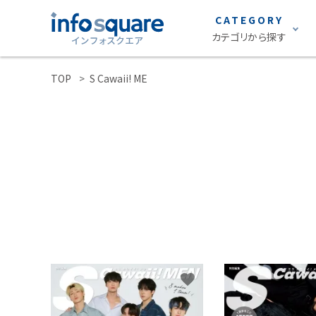
CATEGORY
カテゴリから探す
TOP
S Cawaii! ME
search
雑誌
ACCOUNT MENU
声優グランプリ
ようこそ ゲスト 様
S Cawaii!
ロト・ナンバーズ
meeting_room
person
ログイン
新規会員登録
グラビア
カテゴリーから探す
STRiKE！
雑誌
EMO girl
favorite
S Cawaii! ME