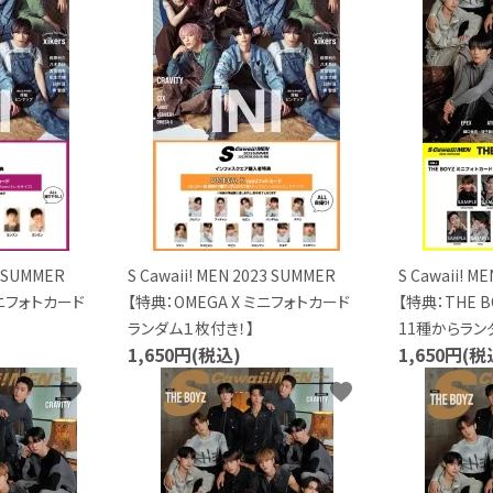
23 SUMMER
S Cawaii! MEN 2023 SUMMER
S Cawaii! 
ミニフォトカード
【特典：OMEGA X ミニフォトカード
【特典：THE 
ランダム１枚付き！】
11種からラン
1,650円(税込)
1,650円(税
favorite
favorite