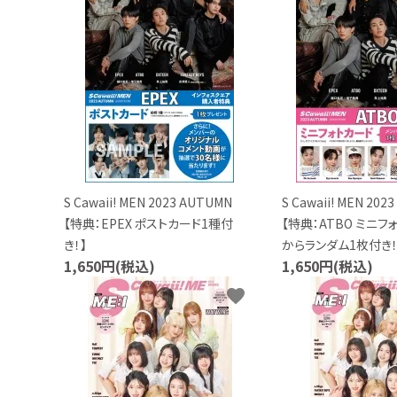
S Cawaii! MEN 2023 AUTUMN
S Cawaii! MEN 2
【特典：EPEX ポストカード1種付
【特典：ATBO ミニフ
き！】
からランダム1枚付き！
1,650円(税込)
1,650円(税込)
favorite