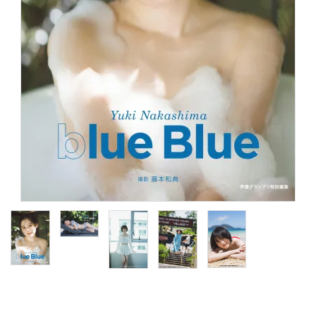
S Cawaii! ME
声優写真集・フォトブック
声優グッズ
グラビア
アイドル・タレント
ヒーロー文庫
ロト・ナンバーズ書籍・グッズ
ご利用ガイド
プライバシーポリシー