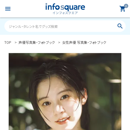
0
menu
shopping_cart
search
TOP
声優写真集・フォトブック
女性声優 写真集・フォトブック
search
ACCOUNT MENU
ようこそ ゲスト 様
meeting_room
person
ログイン
新規会員登録
カテゴリーから探す
雑誌