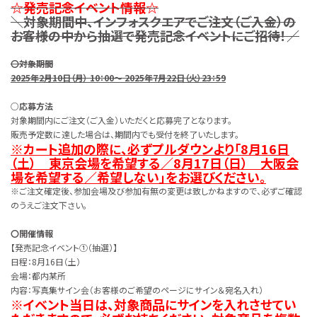
☆発売記念イベント情報☆
＼対象期間中、インフォスクエアでご注文（ご入金）の
お客様の中から抽選で発売記念イベントにご招待！／
〇対象期間
2025年2月10日（月） 10：00～ 2025年7月22日（火）23：59
○応募方法
対象期間内にご注文（ご入金）いただくと応募完了となります。
販売予定数に達した場合は、期間内でも受付を終了いたします。
※カート追加の際に、必ずプルダウンより「8月16日
（土） 東京会場を希望する／8月17日（日） 大阪会
場を希望する／希望しない」をお選びください。
※ご注文確定後、参加会場及び参加有無の変更は致しかねますので、必ずご確認
のうえご注文下さい。
〇開催情報
【発売記念イベント①（抽選）】
日程：8月16日（土）
会場：都内某所
内容：写真集サイン会（お客様のご希望のページにサイン＆宛名入れ）
※イベント当日は、対象商品にサインを入れさせてい