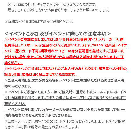
メール画面の印刷、キャプチャは不可とさせていただきます。
届きましたら、紛失しないよう保管くださいますようお願いいたします。
※詳細及び注意事項は下記をご参照ください。
＜イベントご参加及びイベントに際しての注意事項＞
※イベントご参加に際しましては、顔写真付身分証明書（マイナンバーカード、運
転免許証、パスポート、学生証など）をご提示いただきます。taspo、社員証、マイナ
ンバー通知カード不可。期限切れやコピーの身分証明書も無効です。ご提示いた
だけない場合、また、ご本人確認ができない場合は入場をお断りいたします。ご了
承ください。
※イベントへのご参加はご購入されたご本人様のみとなります。第三者への権利の
譲渡、移譲、委任は固く禁止させていただきます。
※ご購入者様と配送先が異なる場合、イベントにご参加いただけるのはご購入者
様のみとなります。
※イベントにご参加いただく方には、ご購入時に登録されたメールアドレスにイベ
ントの詳細をお送りします。ご購入の際にはメールアドレスに誤りがないか必ずご
確認ください。
イベントに際しまして、万が一メールが届かないなど不具合がありましても、一
切責任を負いませんのでご了承くださいませ。
※ご案内メールは[ ＠st-infos.co.jp ]ドメインからお送りいたします。ドメイン指定
をされている際は解除の設定をお願いいたします。