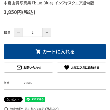
中島由貴写真集 『blue Blue』 インフォスクエア通常版
特定商取引法について
3,850円(税込)
お問い合わせ
－
＋
数量
カートに入れる
shopping_cart
mail_outline
favorite
お問い合わせ
型番:
V2502
特定商取引法に基づく表記 (返品など)
error_outline