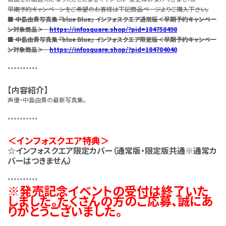
早期予約キャンペーンをご希望のお客様は下記商品ページよりご購入下さい。
■ 中島由貴写真集 『blue Blue』 インフォスクエア通常版＜早期予約キャンペー
ン対象商品＞
https://infosquare.shop/?pid=184758498
■ 中島由貴写真集 『blue Blue』 インフォスクエア限定版＜早期予約キャンペー
ン対象商品＞
https://infosquare.shop/?pid=184784040
**********
【内容紹介】
声優・中島由貴の最新写真集。
**********
＜インフォスクエア特典＞
☆インフォスクエア限定カバー（通常版・限定版共通※通常カ
バーはつきません）
**********
※発売記念イベントの受付は終了いた
しました。たくさんの方のご応募、誠にあ
りがとうございました。