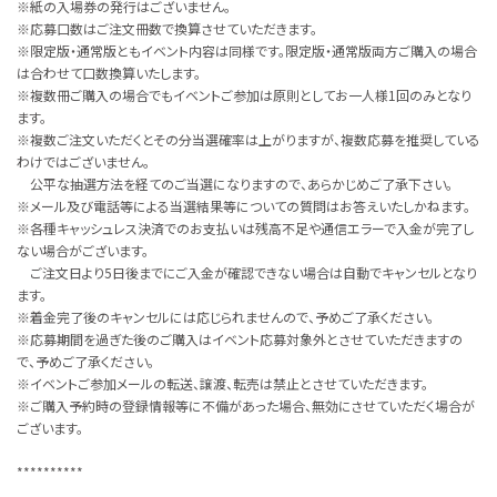
※紙の入場券の発行はございません。
※応募口数はご注文冊数で換算させていただきます。
※限定版・通常版ともイベント内容は同様です。限定版・通常版両方ご購入の場合
は合わせて口数換算いたします。
※複数冊ご購入の場合でもイベントご参加は原則としてお一人様1回のみとなり
ます。
※複数ご注文いただくとその分当選確率は上がりますが、複数応募を推奨している
わけではございません。
公平な抽選方法を経てのご当選になりますので、あらかじめご了承下さい。
※メール及び電話等による当選結果等についての質問はお答えいたしかねます。
※各種キャッシュレス決済でのお支払いは残高不足や通信エラーで入金が完了し
ない場合がございます。
ご注文日より5日後までにご入金が確認できない場合は自動でキャンセルとなり
ます。
※着金完了後のキャンセルには応じられませんので、予めご了承ください。
※応募期間を過ぎた後のご購入はイベント応募対象外とさせていただきますの
で、予めご了承ください。
※イベントご参加メールの転送、譲渡、転売は禁止とさせていただきます。
※ご購入予約時の登録情報等に不備があった場合、無効にさせていただく場合が
ございます。
**********