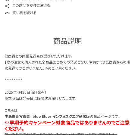
この商品を友達に教える
share
買い物を続ける
undo
商品説明
他商品との同梱発送もお選びいただけます。
1度の注文で購入された全商品まとめての発送となり、準備ができた商品からの順
次発送ではございません。予めご了承ください。
**********
2025年4月25日（金）発売！
※本商品は発売日以降順次お届けいたします。
こちらは
中島由貴写真集 『blue Blue』 インフォスクエア通常版
の商品ページです。
※早期予約キャンペーン対象商品ではありませんのでご注意
ください。
商品をお間違えになったことによるキャンセル・変更はお受けできません。