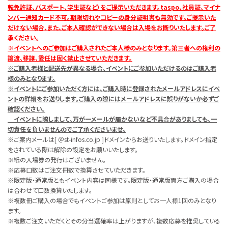
転免許証、パスポート、学生証など）をご提示いただきます。taspo、社員証、マイナ
ンバー通知カード不可。期限切れやコピーの身分証明書も無効です。ご提示いた
だけない場合、また、ご本人確認ができない場合は入場をお断りいたします。ご了
承ください。
※イベントへのご参加はご購入されたご本人様のみとなります。第三者への権利の
譲渡、移譲、委任は固く禁止させていただきます。
※ご購入者様と配送先が異なる場合、イベントにご参加いただけるのはご購入者
様のみとなります。
※イベントにご参加いただく方には、ご購入時に登録されたメールアドレスにイベ
ントの詳細をお送りします。ご購入の際にはメールアドレスに誤りがないか必ずご
確認ください。
イベントに際しまして、万が一メールが届かないなど不具合がありましても、一
切責任を負いませんのでご了承くださいませ。
※ご案内メールは[ ＠st-infos.co.jp ]ドメインからお送りいたします。ドメイン指定
をされている際は解除の設定をお願いいたします。
※紙の入場券の発行はございません。
※応募口数はご注文冊数で換算させていただきます。
※限定版・通常版ともイベント内容は同様です。限定版・通常版両方ご購入の場合
は合わせて口数換算いたします。
※複数冊ご購入の場合でもイベントご参加は原則としてお一人様1回のみとなり
ます。
※複数ご注文いただくとその分当選確率は上がりますが、複数応募を推奨している