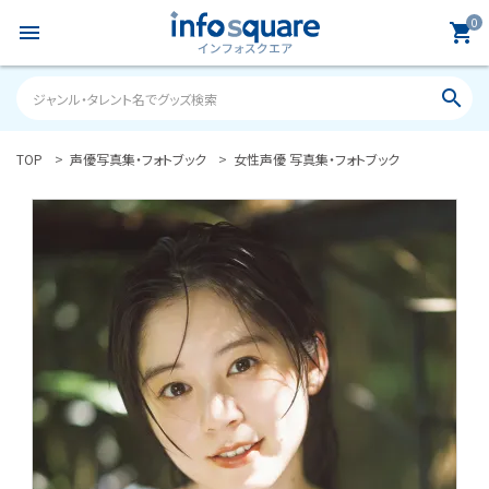
0
menu
shopping_cart
search
TOP
声優写真集・フォトブック
女性声優 写真集・フォトブック
search
ACCOUNT MENU
ようこそ ゲスト 様
meeting_room
person
ログイン
新規会員登録
カテゴリーから探す
雑誌