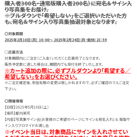
購入者300名・通常版購入者200名）に宛名＆サイン入
り写真集をお届け。
※プルダウンで「希望しない」をご選択いただいた方
も、宛名＆サイン入り写真集抽選対象となります。
〇対象期間
2025年2月10日（月） 10：00～ 2025年2月24日（月・振休）23：59
○応募方法
対象期間内にご注文（ご入金）いただくと応募完了となります。
販売予定数に達した場合は、期間内でも受付を終了いたします。
※カート追加の際に、必ずプルダウンより「希望する／
希望しない」をお選びください。
※ご注文確定後、参加有無の変更は致しかねますので、必ずご確認のうえご注文
下さい。
〇開催情報
【日程】2025年5月10日（土）
【場所】都内某所
【内容】写真集サイン会(お客様のご希望のページにサイン＆宛名入れ) ＆ 複製サ
イン入りブロマイドお渡し会
※イベント当日は、対象商品にサインを入れさせてい