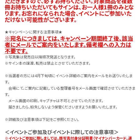
ただきますので、必ずお持ちください。対象商品を複数
冊お持ちいただいてもサインは、お一人様1冊のみとな
ります。お忘れになられた場合、イベントにご参加いた
だけない可能性がございます。
★キャンペーンに関する注意事項★
※宛名につきましては、キャンペーン期間終了後、該当
者にメールでご案内をいたします。備考欄への入力は
不要です。
※写真集は発売日以降順次発送となります。
※サイン本の譲渡、転売は禁止とさせていただきます。
※当選者の方には4月下旬頃にイベント詳細のご案内をメールをお送りいたしま
す。
会場にて、ご案内に記載している整理番号をメール画面で確認させていただきま
す。
メール画面の印刷、キャプチャは不可とさせていただきます。
届きましたら、紛失しないよう保管くださいますようお願いいたします。
※詳細及び注意事項は下記をご参照ください。
＜イベントご参加及びイベントに際しての注意事項＞
※イベントご参加に際しましては、顔写真付身分証明書（マイナンバーカード、運