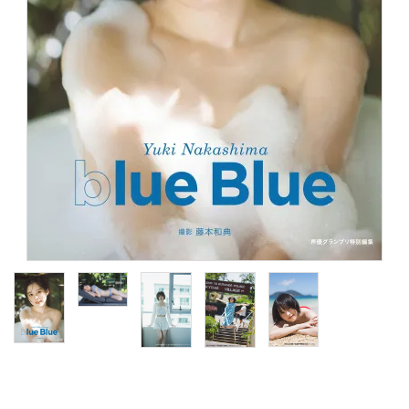
S Cawaii! ME
声優写真集・フォトブック
声優グッズ
グラビア
アイドル・タレント
ヒーロー文庫
ロト・ナンバーズ書籍・グッズ
ご利用ガイド
プライバシーポリシー