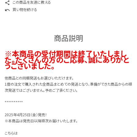
この商品を友達に教える
share
買い物を続ける
undo
商品説明
※本商品の受付期間は終了いたしまし
た。たくさんの方のご応募、誠にありがと
うございました。
他商品との同梱発送もお選びいただけます。
1度の注文で購入された全商品まとめての発送となり、準備ができた商品からの順
次発送ではございません。予めご了承ください。
**********
2025年4月25日（金）発売！
※本商品は発売日以降順次お届けいたします。
こちらは