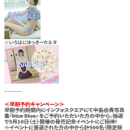
☆いろはにゆっきーカルタ
**********
＜早期予約キャンペーン＞
早期予約期間内にインフォスクエアにて中島由貴写真
集『blue Blue』 をご予約いただいた方の中から、抽選
で5月10日（土）開催の発売記念イベントにご招待！
※イベントに落選された方の中から計500名（限定版