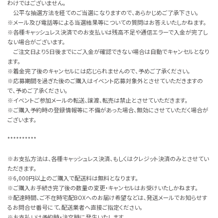
わけではございません。
公平な抽選方法を経てのご当選になりますので、あらかじめご了承下さい。
※メール及び電話等による当選結果等についての質問はお答えいたしかねます。
※各種キャッシュレス決済でのお支払いは残高不足や通信エラーで入金が完了し
ない場合がございます。
ご注文日より5日後までにご入金が確認できない場合は自動でキャンセルとなり
ます。
※着金完了後のキャンセルには応じられませんので、予めご了承ください。
※応募期間を過ぎた後のご購入はイベント応募対象外とさせていただきますの
で、予めご了承ください。
※イベントご参加メールの転送、譲渡、転売は禁止とさせていただきます。
※ご購入予約時の登録情報等に不備があった場合、無効にさせていただく場合が
ございます。
**********
※お支払方法は、各種キャッシュレス決済、もしくはクレジット決済のみとさせてい
ただきます。
※6,000円以上のご購入で配送料は無料となります。
※ご購入お手続き完了後の数量の変更・キャンセルはお受けいたしかねます。
※配達時間、ご不在時宅配BOXへのお届け希望などは、発送メールでお知らせす
るお問合せ番号にて、配送業者へ直接ご指定ください。
※お支払いは予約時・注文時に発生いたします。