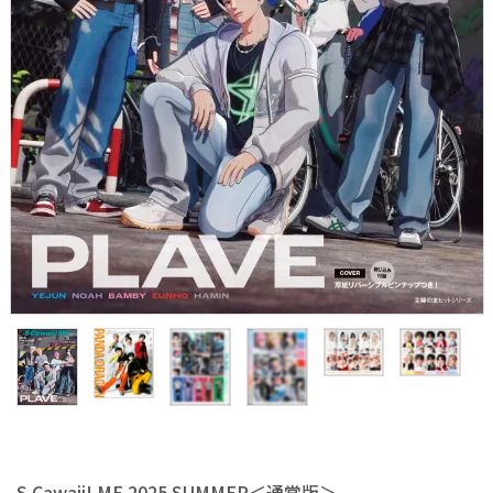
S Cawaii! ME
声優写真集・フォトブック
声優グッズ
グラビア
アイドル・タレント
ヒーロー文庫
ロト・ナンバーズ書籍・グッズ
ご利用ガイド
プライバシーポリシー
S Cawaii! ME 2025 SUMMER＜通常版＞