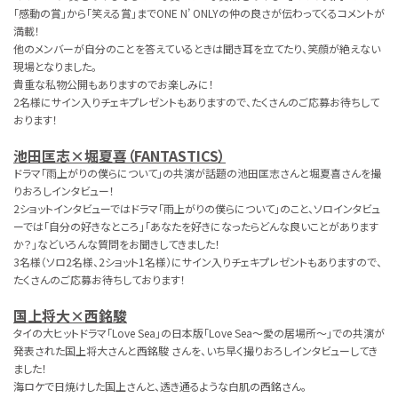
「感動の賞」から「笑える賞」までONE N’ ONLYの仲の良さが伝わってくるコメントが
満載！
他のメンバーが自分のことを答えているときは聞き耳を立てたり、笑顔が絶えない
現場となりました。
貴重な私物公開もありますのでお楽しみに！
2名様にサイン入りチェキプレゼントもありますので、たくさんのご応募お待ちして
おります！
池田匡志×堀夏喜（FANTASTICS）
ドラマ「雨上がりの僕らについて」の共演が話題の池田匡志さんと堀夏喜さんを撮
りおろしインタビュー！
2ショットインタビューではドラマ「雨上がりの僕らについて」のこと、ソロインタビュ
ーでは「自分の好きなところ」「あなたを好きになったらどんな良いことがあります
か？」などいろんな質問をお聞きしてきました！
3名様（ソロ2名様、2ショット1名様）にサイン入りチェキプレゼントもありますので、
たくさんのご応募お待ちしております！
国上将大×西銘駿
タイの大ヒットドラマ「Love Sea」の日本版「Love Sea～愛の居場所～」での共演が
発表された国上将大さんと西銘駿 さんを、いち早く撮りおろしインタビューしてき
ました！
海ロケで日焼けした国上さんと、透き通るような白肌の西銘さん。