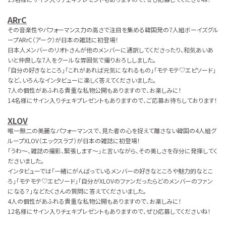
ARrC
その音楽性やパフォーマンス力の高さで注目を集める韓国発の7人組ボーイズグル
ープARrC（アーク）が日本の雑誌に初登場！
日本人メンバーのリオトさんが他のメンバーに通訳してくださったり、和気あいあ
いと仲良しな7人をクールな雰囲気で撮りおろししました。
「自分の好きなところ」「これがあれば元気になれるもの」「モテモテ♡エピソード」
など、いろんなインタビューに楽しく答えてくださいました。
7人の個性があふれる貴重な私物公開もありますので、お楽しみに！
14名様にサイン入りチェキプレゼントもありますので、ご応募お待ちしております！
XLOV
唯一無二の美麗なパフォーマンスで、見た者の心を捉えて離さない韓国の4人組グ
ループXLOV（エックスラブ）が日本の雑誌に初登場！
「うわ～、雑誌の撮影、緊張します～」と言いながら、その美しさを存分に発揮してく
ださいました。
インタビューでは「一緒にがんばっているメンバーの好きなところや魅力的なとこ
ろ」「モテモテ♡エピソード」「自分がXLOVのファンだったらどのメンバーのファン
になる？」などたくさんの質問に答えてくださいました。
4人の個性があふれる貴重な私物公開もありますので、お楽しみに！
12名様にサイン入りチェキプレゼントもありますので、ぜひ応募してくださいね！