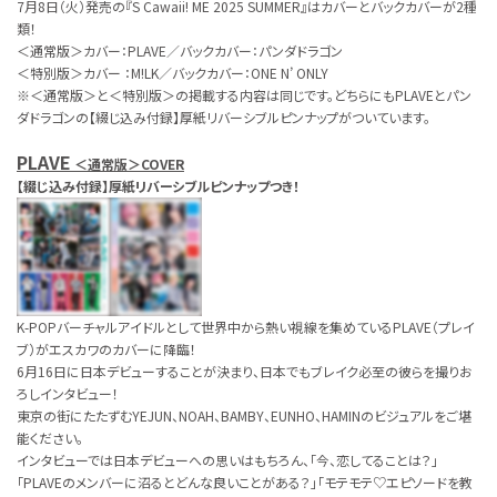
7月8日（火）発売の『S Cawaii! ME 2025 SUMMER』はカバーとバックカバーが2種
類！
＜通常版＞カバー：PLAVE／バックカバー：パンダドラゴン
＜特別版＞カバー ：M!LK／バックカバー：ONE N’ ONLY
※＜通常版＞と＜特別版＞の掲載する内容は同じです。どちらにもPLAVEとパン
ダドラゴンの【綴じ込み付録】厚紙リバーシブルピンナップがついています。
PLAVE
＜通常版＞COVER
【綴じ込み付録】厚紙リバーシブルピンナップつき！
K-POPバーチャルアイドルとして世界中から熱い視線を集めているPLAVE（プレイ
ブ）がエスカワのカバーに降臨！
6月16日に日本デビューすることが決まり、日本でもブレイク必至の彼らを撮りお
ろしインタビュー！
東京の街にたたずむYEJUN、NOAH、BAMBY、EUNHO、HAMINのビジュアルをご堪
能ください。
インタビューでは日本デビューへの思いはもちろん、「今、恋してることは？」
「PLAVEのメンバーに沼るとどんな良いことがある？」「モテモテ♡エピソードを教