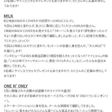
10名様にサイン入りチェキプレゼントもありますので、たくさんのご応募お待ちし
ております！
M!LK
約2年前のBACK COVERが大好評だったM!LK（ミルク）。
今回も2年前と変わらず、気さくに取材に応じてくださったM!LKの皆さん。
2年前のBACK COVERをお見せすると「うわー！これ覚えてます！評判良かったんで
すよ！大通り沿いのスタジオの2階で撮影しましたよね！」と、すごい記憶力を発揮し
てくださり、びっくり！
今回は2年前とはガラリと変わり、モノトーンの衣裳に身を包んだ、“大人M!LK”で
お届けします！
インタビューではSNS 総再生回数15億回を超え大ヒットとなった「イイじゃん」の秘
話、「この10年でファンやメンバーに勇気づけられたこと」など、いろんなお話をお
聞きしてきました。
6名様にサイン入りチェキプレゼントもありますので、たくさんのご応募お待ちして
おります！
ONE N’ ONLY
5月に開催された念願の武道館でのライブが大盛況！
その人気にますます拍車がかかるボーイズグループONE N’ ONLY（ワンエンオンリ
ー）。
スケーターファッションに身を包み、クールな雰囲気で撮影してきました。
「メンバーに賞をあげるならどんな賞？どんな賞品をあげる？」という質問では、