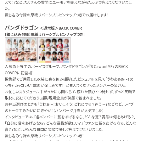
えて！」など、たくさんの質問にユーモアを交えながらたっぷり答えてくださいまし
た。
綴じ込み付録の厚紙リバーシブルピンナップつきでお届けします！
パンダドラゴン
＜通常版＞BACK COVER
【綴じ込み付録】厚紙リバーシブルピンナップつき！
人気急上昇中のボーイズグループ、パンダドラゴンが『S Cawaii! ME』のBACK
COVERに初登場！
編集部でご用意した衣装に身を包み撮影したビジュアルを見て「うわあぁぁ～！め
っちゃカッコいい！誌面が楽しみです！」と喜んでくださったメンバーの皆さん。
お忙しいスケジュール中だったにも関わらず、疲れた顔ひとつ見せず、ずっと笑顔で
取材に応じてくださり、撮影現場全員が笑顔で包まれました。
お弁当選びのときも「うわぁ～！おいしそう！どれにする？迷う～」などなど、ライブ
のトーク中みたいににぎやか！（ハンバーグ弁当が人気でした）
インタビューでは、「各メンバーに賞をあげるなら、どんな賞？賞品は何をあげる？」
「自分に賞をあげるなら？どんな賞品が欲しい？」「ファンに賞をあげるなら、どんな
賞？」など、いろんな質問に笑顔で楽しく答えてくださいました。
綴じ込み付録の厚紙リバーシブルピンナップつき！