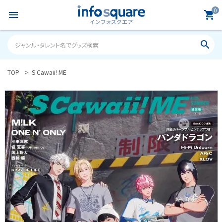
0
menu
shopping_cart
search
TOP
S Cawaii! ME
search
ACCOUNT MENU
ようこそ ゲスト 様
meeting_room
person
ログイン
新規会員登録
カテゴリーから探す
雑誌