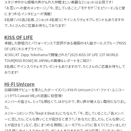
スタジオ中から感嘆の声がもれた仲睦まじい美麗な2ショットは必見です！
「お互いへの愛のメッセージ」「今、恋していること」「モテモテ♡エピソード」など愛
にまつわるインタビューが満載！
8名様（ソロ各2名様、2ショット4名様）にサイン入りチェキプレゼントもありますの
で、たくさんのご応募お待ちしております！
KISS OF LIFE
卓越した歌唱力とパフォーマンスで定評がある韓国の4人組ガールズグループKISS
OF LIFE（キスオブライフ）。
4/30にKT Zepp Yokohamaで開催された「2025 KISS OF LIFE 1ST WORLD
TOUR[KISS ROAD] IN JAPAN」の画像＆レポートをご紹介！
8名様にサイン入りチェキプレゼントもありますので、たくさんのご応募お待ちして
おります！
Hi-Fi Un!corn
日韓同時デビューを果たしたボーイズバンドHi-Fi Un!corn（ハイ・ファイ・ユニコー
ン）が『S Cawaii! ME』の誌面に初登場！
メンバーの皆さん、とっても明るくて、ほがらかで、笑い声が絶えない取材となりまし
た。
メジャー1stシングル「Beat it Beat it」にちなんで、「今、恋していること」「各メンバ
ーに恋したら、どんな良いことが起きると思う？」「あなたに恋したら、どんな良いこ
とが起きる？」など、恋にまつわる質問にユーモアたっぷりに答えてくださいました！
15名様にサイン入りチェキプレゼントもありますので、ぜひ応募してくださいね！