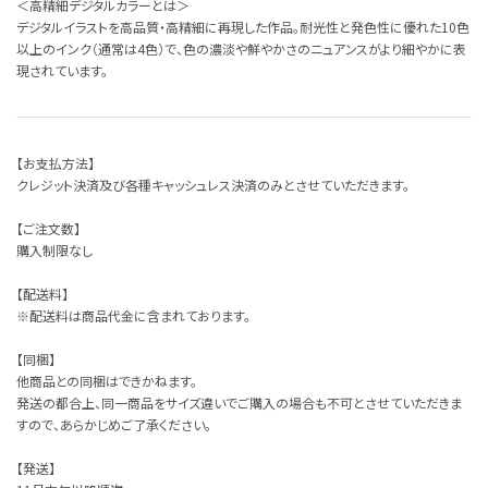
＜高精細デジタルカラーとは＞
デジタルイラストを高品質・高精細に再現した作品。耐光性と発色性に優れた10色
以上のインク（通常は4色）で、色の濃淡や鮮やかさのニュアンスがより細やかに表
現されています。
【お支払方法】
クレジット決済及び各種キャッシュレス決済のみとさせていただきます。
【ご注文数】
購入制限なし
【配送料】
※配送料は商品代金に含まれております。
【同梱】
他商品との同梱はできかねます。
発送の都合上、同一商品をサイズ違いでご購入の場合も不可とさせていただきま
すので、あらかじめご了承ください。
【発送】