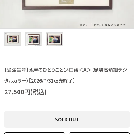
S Cawaii! ME
声優写真集・フォトブック
声優グッズ
グラビア
アイドル・タレント
【受注生産】薬屋のひとりごと14口絵＜Ａ＞（額装高精細デジ
ヒーロー文庫
タルカラー）【2026/7/31販売終了】
27,500円(税込)
ロト・ナンバーズ書籍・グッズ
ご利用ガイド
SOLD OUT
プライバシーポリシー