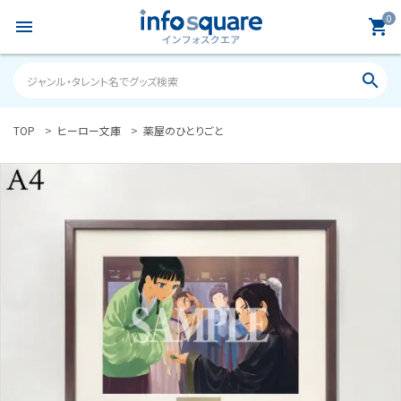
0
menu
shopping_cart
search
TOP
ヒーロー文庫
薬屋のひとりごと
search
ACCOUNT MENU
ようこそ ゲスト 様
meeting_room
person
ログイン
新規会員登録
カテゴリーから探す
雑誌