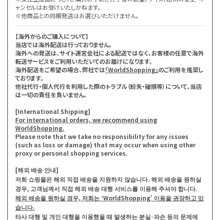
ャンセルはお受けいたしかねます。
※他商品との同梱発送はお選びいただけません。
【海外からのご購入について】
当店では海外配送は行っておりません。
海外への発送は、サイト運営会社による配送ではなく、お客様の任意で海外
転送サービスをご利用いただいてのお届けになります。
海外配送をご希望の場合、弊社では
「WorldShopping」
のご利用を推奨し
ております。
他社代行・個人代行を利用した際のトラブル（紛失・破損等）について、当店
は一切の責任を負いません。
[International Shipping]
For international orders, we recommend using
WorldShopping.
Please note that we take no responsibility for any issues
(such as loss or damage) that may occur when using other
proxy or personal shopping services.
[해외 배송 안내]
저희 쇼핑몰은 해외 직접 배송을 지원하지 않습니다. 해외 배송을 원하실
경우, 고객님께서 직접 해외 배송 대행 서비스를 이용해 주셔야 합니다.
해외 배송을 원하실 경우, 저희는 ‘WorldShopping’ 이용을 권장하고 있
습니다.
타사 대행 및 개인 대행을 이용했을 때 발생하는 분실·파손 등의 문제에