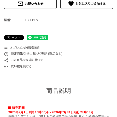
mail_outline
favorite
お問い合わせ
特定商取引法について
お問い合わせ
型番:
H2339-p
オプションの値段詳細
toc
特定商取引法に基づく表記 (返品など)
error_outline
この商品を友達に教える
share
買い物を続ける
undo
商品説明
■ 販売期間
2026年7月1日（水）10時00分～2026年7月31日（金）23時59分
※受注生産品につき、ご購入お手続き完了後の数量、サイズ、絵柄の変更・キ