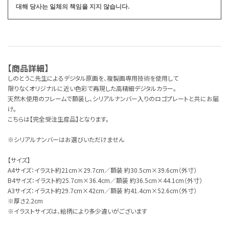
대해 당사는 일체의 책임을 지지 않습니다.
【商品詳細】
しのとうこ先生によるデジタル原画を、複製画専用技術を使用して
限りなくオリジナルに近い色彩で再現した高精細デジタルカラー。
天然木使用のフレームで額装し、シリアルナンバー入りのロゴプレートと共にお届
け。
こちらは【完全受注生産品】となります。
※シリアルナンバーはお選びいただけません
【サイズ】
A4サイズ：イラスト約21cm×29.7cm／額装 約30.5cm×39.6cm（外寸）
B4サイズ：イラスト約25.7cm×36.4cm／額装 約36.5cm×44.1cm（外寸）
A3サイズ：イラスト約29.7cm×42cm／額装 約41.4cm×52.6cm（外寸）
※厚さ2.2cm
※イラストサイズは、絵柄により多少違いがございます