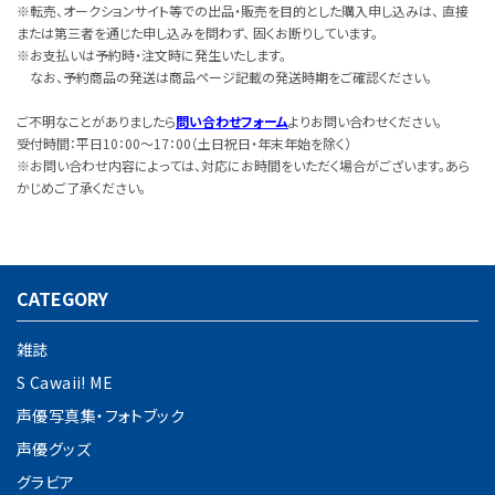
※転売、オークションサイト等での出品・販売を目的とした購入申し込みは、 直接
または第三者を通じた申し込みを問わず、 固くお断りしています。
※お支払いは予約時・注文時に発生いたします。
なお、予約商品の発送は商品ページ記載の発送時期をご確認ください。
ご不明なことがありましたら
問い合わせフォーム
よりお問い合わせください。
受付時間：平日10：00～17：00（土日祝日・年末年始を除く）
※お問い合わせ内容によっては、対応にお時間をいただく場合がございます。あら
かじめご了承ください。
CATEGORY
雑誌
S Cawaii! ME
声優写真集・フォトブック
声優グッズ
グラビア