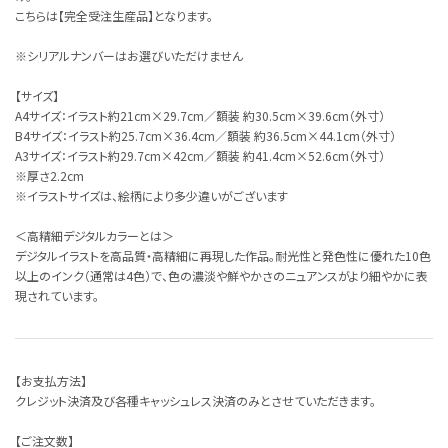
こちらは【完全受注生産品】となります。
※シリアルナンバーはお選びいただけません
【サイズ】
A4サイズ：イラスト約21cm×29.7cm／額装 約30.5cm×39.6cm（外寸）
B4サイズ：イラスト約25.7cm×36.4cm／額装 約36.5cm×44.1cm（外寸）
A3サイズ：イラスト約29.7cm×42cm／額装 約41.4cm×52.6cm（外寸）
※厚さ2.2cm
※イラストサイズは、絵柄により多少違いがございます
＜高精細デジタルカラーとは＞
デジタルイラストを高品質・高精細に再現した作品。耐光性と発色性に優れた10色
以上のインク（通常は4色）で、色の濃淡や鮮やかさのニュアンスがより細やかに表
現されています。
【お支払方法】
クレジット決済及び各種キャッシュレス決済のみとさせていただきます。
【ご注文数】