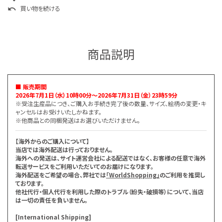
買い物を続ける
undo
商品説明
■ 販売期間
2026年7月1日（水）10時00分～2026年7月31日（金）23時59分
※受注生産品につき、ご購入お手続き完了後の数量、サイズ、絵柄の変更・キ
ャンセルはお受けいたしかねます。
※他商品との同梱発送はお選びいただけません。
【海外からのご購入について】
当店では海外配送は行っておりません。
海外への発送は、サイト運営会社による配送ではなく、お客様の任意で海外
転送サービスをご利用いただいてのお届けになります。
海外配送をご希望の場合、弊社では
「WorldShopping」
のご利用を推奨し
ております。
他社代行・個人代行を利用した際のトラブル（紛失・破損等）について、当店
は一切の責任を負いません。
[International Shipping]