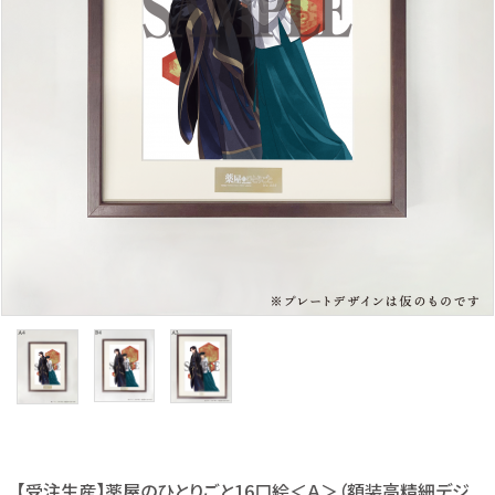
S Cawaii! ME
声優写真集・フォトブック
声優グッズ
グラビア
アイドル・タレント
ヒーロー文庫
ロト・ナンバーズ書籍・グッズ
ご利用ガイド
プライバシーポリシー
【受注生産】薬屋のひとりごと16口絵＜Ａ＞（額装高精細デジ