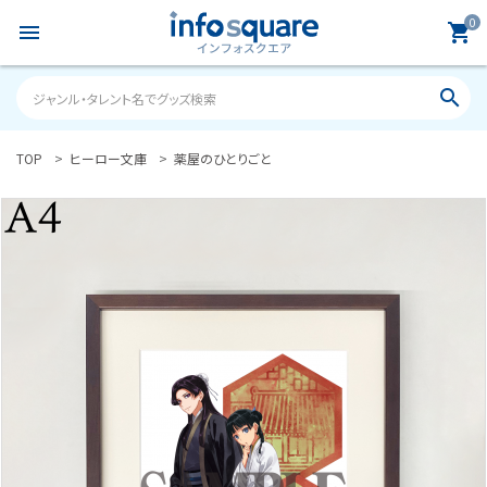
0
menu
shopping_cart
search
TOP
ヒーロー文庫
薬屋のひとりごと
search
ACCOUNT MENU
ようこそ ゲスト 様
meeting_room
person
ログイン
新規会員登録
カテゴリーから探す
雑誌