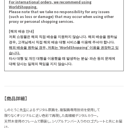
For international orders, we recommend using
WorldShopping.
Please note that we take no responsibility for any issues
(such as loss or damage) that may occur when using other
proxy or personal shopping services.
[해외 배송 안내]
저희 쇼핑몰은 해외 직접 배송을 지원하지 않습니다. 해외 배송을 원하실
경우, 고객님께서 직접 해외 배송 대행 서비스를 이용해 주셔야 합니다.
해외 배송을 원하실 경우, 저희는 ‘WorldShopping’ 이용을 권장하고 있
습니다.
타사 대행 및 개인 대행을 이용했을 때 발생하는 분실·파손 등의 문제에
대해 당사는 일체의 책임을 지지 않습니다.
【商品詳細】
しのとうこ先生によるデジタル原画を、複製画専用技術を使用して
限りなくオリジナルに近い色彩で再現した高精細デジタルカラー。
天然木使用のフレームで額装し、シリアルナンバー入りのロゴプレートと共にお届
け。